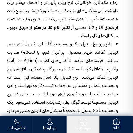
زمان ماندگاری طولانی‌تر، نرخ پرش پایین‌تر و احتمال بیشتر برای
بازگشت. این سیگنال‌های مثبت کاربر، همانطور که پیشتر توضیح داده
شد، مستقیماً بر رتبه‌بندی سئو تاثیر می‌گذارند. بنابراین، ایجاد اعتماد
از طریق UI و UX، بخشی از
تاثیر ui و ux در سئو
از طریق بهبود
سیگنال‌های کاربر است.
تاثیر بر نرخ تبدیل:
یک وب‌سایت با UX عالی، کاربران را در مسیر
تبدیل (مانند خرید محصول، پر کردن فرم، یا ثبت‌نام) هدایت
می‌کند. فرآیندهای ساده، فراخوان‌های اقدام (Call to Action)
واضح، و حداقل کردن اصطکاک در مسیر کاربر، همگی به افزایش نرخ
تبدیل کمک می‌کنند. نرخ تبدیل بالا نشان‌دهنده این است که
وب‌سایت شما در دستیابی به اهداف کسب‌وکار موفق است و این
موفقیت اغلب با تجربه کاربری قوی مرتبط است. در حالی که نرخ
تبدیل مستقیماً توسط گوگل برای رتبه‌بندی استفاده نمی‌شود، یک
وب‌سایت با نرخ تبدیل بالا معمولاً سیگنال‌های کاربری مثبتی نیز دارد
که به نوبه خود بر سئو تاثیر می‌گذارد.
خانه
درباره ما
تماس با ما
در نهایت، هدف اصلی سئو هدایت ترافیک مرتبط به وب‌سایت
نمونه کار ها