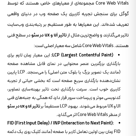
Core Web Vitals مجموعه‌ای از معیارهای خاص هستند که توسط
گوگل برای سنجش تجربه کاربری یک صفحه وب در دنیای واقعی
تعریف شده‌اند. این معیارها به طور مستقیم بر رتبه‌بندی وب‌سایت
تاثیر می‌گذارند و واضح‌ترین مثال از
تاثیر ui و ux در سئو
در سطح فنی
هستند. Core Web Vitals شامل سه معیار اصلی است:
LCP (Largest Contentful Paint):
این معیار زمان لازم برای
بارگذاری بزرگترین عنصر محتوایی در نمای قابل مشاهده صفحه
(مانند یک تصویر بزرگ یا بلوک متن اصلی) را می‌سنجد. LCP پایین
نشان‌دهنده بارگذاری سریع صفحه است که بخشی حیاتی از تجربه
کاربری خوب است. سرعت بارگذاری تحت تاثیر بهینه‌سازی تصاویر،
کدنویسی موثر و زیرساخت سرور قرار دارد که همگی به جنبه‌های فنی
UI و UX مربوط می‌شوند. بهبود LCP مستقیماً بر
تاثیر ui و ux در سئو
از منظر Core Web Vitals اثر می‌گذارد.
FID (First Input Delay) / INP (Interaction to Next Paint):
FID زمان بین اولین تعامل کاربر با صفحه (مانند کلیک روی یک دکمه