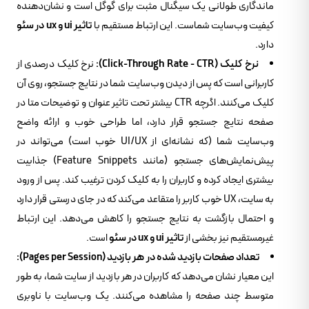
ماندگاری طولانی یک سیگنال مثبت برای گوگل است و نشان‌دهنده
کیفیت وب‌سایت شماست. این ارتباط مستقیم با
تاثیر ui و ux در سئو
دارد.
نرخ کلیک (Click-Through Rate - CTR):
نرخ کلیک درصدی از
کاربرانی است که پس از دیدن وب‌سایت شما در نتایج جستجو، روی آن
کلیک می‌کنند. اگرچه CTR بیشتر تحت تاثیر عنوان و توضیحات متا در
صفحه نتایج جستجو قرار دارد، اما طراحی خوب و ارائه واضح
وب‌سایت شما (که نشانه‌ای از UI/UX خوب است) می‌تواند در
پیش‌نمایش‌های جستجو (مانند Feature Snippets) جذابیت
بیشتری ایجاد کرده و کاربران را به کلیک کردن ترغیب کند. پس از ورود
به سایت، UX خوب کاربر را متقاعد می‌کند که در جای درستی قرار دارد
و احتمال بازگشت به نتایج جستجو را کاهش می‌دهد. این ارتباط
غیرمستقیم نیز بخشی از
تاثیر ui و ux در سئو
است.
تعداد صفحات بازدید شده در هر بازدید (Pages per Session):
این معیار نشان می‌دهد که کاربران در هر بازدید از سایت شما، به طور
متوسط چند صفحه را مشاهده می‌کنند. یک وب‌سایت با ناوبری