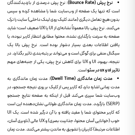
نرخ پرش (Bounce Rate):
نرخ پرش درصدی از بازدیدکنندگان
است که تنها یک صفحه از وب‌سایت شما را مشاهده کرده و سپس
بدون هیچ تعامل دیگری (مانند کلیک روی لینک داخلی) سایت را ترک
می‌کنند. نرخ پرش بالا معمولاً نشانه‌ای از UI یا UX ضعیف است؛ شاید
صفحه به سرعت بارگذاری نشده، محتوا مطابق انتظار کاربر نبوده، یا
یافتن اطلاعات بعدی بسیار دشوار بوده است. نرخ پرش بالا یک
سیگنال منفی برای گوگل است و می‌تواند بر رتبه‌بندی تاثیر بگذارد. در
نتیجه، بهبود UI و UX برای کاهش نرخ پرش، یکی از جنبه‌های مهم
تاثیر ui و ux در سئو
است.
مدت زمان ماندگاری (Dwell Time):
مدت زمان ماندگاری به
مدت زمانی اشاره دارد که کاربر پس از کلیک بر روی نتیجه جستجو، در
وب‌سایت شما سپری می‌کند قبل از اینکه به صفحه نتایج جستجو
(SERP) بازگردد. مدت زمان ماندگاری طولانی نشان‌دهنده این است
که کاربر محتوای شما را مفید یافته و با آن درگیر شده است. یک UI
خوب (خوانایی آسان محتوا، جذابیت بصری) و UX عالی (ناوبری آسان،
اطلاعات مرتبط) کاربران را تشویق به ماندن بیشتر می‌کنند. مدت زمان