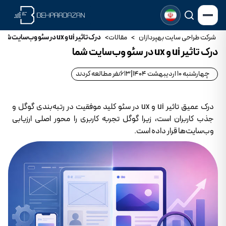
شرکت طراحی سایت بهپردازان
>
مقالات
>
درک تاثیر ui و ux در سئو وب‌سایت شما
درک تاثیر ui و ux در سئو وب‌سایت شما
چهارشنبه 10 اردیبهشت 1404
|
613
نفر مطالعه کردند
درک عمیق تاثیر ui و ux در سئو کلید موفقیت در رتبه‌بندی گوگل و
جذب کاربران است، زیرا گوگل تجربه کاربری را محور اصلی ارزیابی
وب‌سایت‌ها قرار داده است.