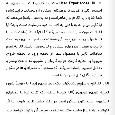
UX (User Experience - تجربه کاربری):
تجربه کاربری به
احساس کلی و رضایت کاربر هنگام استفاده از وب‌سایت یا اپلیکیشن
شما اشاره دارد. UX فراتر از ظاهر است و به این سوال پاسخ می‌دهد که
آیا کاربر می‌تواند به راحتی به اهداف خود در سایت دست یابد؟ آیا
اطلاعات مورد نیاز خود را پیدا می‌کند؟ آیا فرآیندها (مانند خرید یا
ثبت‌نام) روان و بدون پیچیدگی هستند؟ یک تجربه کاربری خوب باید
کاربردی، مفید، آسان برای استفاده و لذت‌بخش باشد. UX به تمام
تعاملات کاربر با محصول شما، از لحظه ورود تا لحظه خروج،
می‌پردازد. تجربه کاربری خوب، کاربران را تشویق به ماندن بیشتر و
تعامل عمیق‌تر با سایت می‌کند، که مستقیماً با
تاثیر ui و ux در سئو
از
طریق سیگنال‌های کاربر مرتبط است.
UI و UX لازم و ملزوم یکدیگرند. یک رابط کاربری زیبا (UI خوب) بدون
تجربه کاربری کاربردی (UX خوب) مانند یک کتاب زیبا با محتوای
نامفهوم است. کاربر ممکن است در ابتدا جذب ظاهر شود، اما اگر
نتواند به راحتی از سایت استفاده کند، به سرعت آن را ترک خواهد کرد.