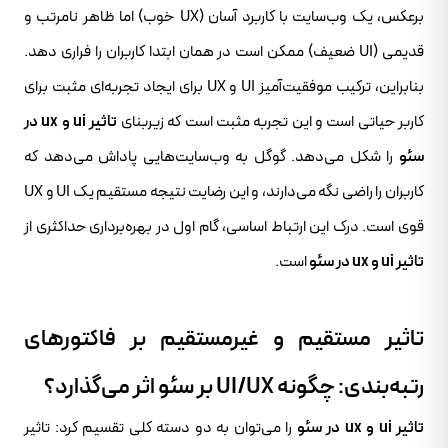
برعکس، یک وب‌سایت با کاربرد آسان (UX خوب) اما ظاهر نامرتب و
قدیمی (UI ضعیف) ممکن است در همان ابتدا کاربران را فراری دهد.
بنابراین، ترکیب موفقیت‌آمیز UI و UX برای ایجاد تجربه‌ای مثبت برای
کاربر حیاتی است و این تجربه مثبت است که زیربنای
تاثیر ui و ux در
سئو
را شکل می‌دهد. گوگل به وب‌سایت‌هایی پاداش می‌دهد که
کاربران را راضی نگه می‌دارند، و این رضایت نتیجه مستقیم یک UI و UX
قوی است. درک این ارتباط اساسی، گام اول در بهره‌برداری حداکثری از
تاثیر ui و ux در سئو
است.
تاثیر مستقیم و غیرمستقیم بر فاکتورهای
رتبه‌بندی: چگونه UI/UX بر سئو اثر می‌گذارد؟
تاثیر ui و ux در سئو
را می‌توان به دو دسته کلی تقسیم کرد: تاثیر