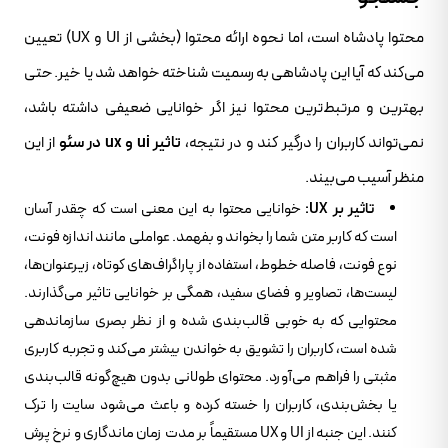
محتوا پادشاه است، اما نحوه ارائه محتوا (بخشی از UI و UX) تعیین
می‌کند که آیا این پادشاهی به رسمیت شناخته خواهد شد یا خیر. حتی
بهترین و مرتبط‌ترین محتوا نیز اگر خوانایی ضعیفی داشته باشد،
نمی‌تواند کاربران را درگیر کند و در نتیجه،
تاثیر ui و ux در سئو
از این
منظر آسیب می‌بیند.
تاثیر بر UX:
خوانایی محتوا به این معنی است که چقدر آسان
است که کاربر متن شما را بخواند و بفهمد. عواملی مانند اندازه فونت،
نوع فونت، فاصله خطوط، استفاده از پاراگراف‌های کوتاه، زیرعنوان‌ها،
لیست‌ها، تصاویر و فضای سفید، همگی بر خوانایی تاثیر می‌گذارند.
محتوایی که به خوبی قالب‌بندی شده و از نظر بصری سازماندهی
شده است، کاربران را تشویق به خواندن بیشتر می‌کند و تجربه کاربری
مثبتی را فراهم می‌آورد. محتوای طولانی بدون هیچ‌گونه قالب‌بندی
یا بخش‌بندی، کاربران را خسته کرده و باعث می‌شود سایت را ترک
کنند. این جنبه از UI و UX مستقیماً بر مدت زمان ماندگاری و نرخ پرش