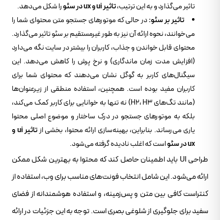
تاثیر می‌گذارد و به این ترتیب،
تاثیر ui و ux در سئو
را شکل می‌دهد.
تاثیر بر سئو:
در حالی که موتورهای جستجو متن محتوای شما را
می‌خوانند، نحوه ارائه آن نیز به طور غیرمستقیم بر سئو تاثیر می‌گذارد.
محتوای قابل خواندن و جذاب، کاربران را بیشتر در سایت نگه می‌دارد
(افزایش مدت زمان ماندگاری) و نرخ پرش را کاهش می‌دهد. این
سیگنال‌های کاربر به گوگل نشان می‌دهند که محتوای شما برای
کاربران مفید بوده است. همچنین، استفاده منطقی از زیرعنوان‌ها
(مانند تگ‌های H2، H3) نه تنها به خوانایی برای کاربر کمک می‌کند،
بلکه به موتورهای جستجو در درک ساختار و موضوع اصلی محتوا
یاری می‌رساند. بنابراین، بهینه‌سازی ارائه محتوا، بخشی از
تاثیر ui و
ux در سئو
است که اغلب نادیده گرفته می‌شود.
طراحی UI باید اطمینان حاصل کند که محتوا به بهترین شکل ممکن
ارائه می‌شود. این شامل انتخاب فونت‌های مناسب برای وب، استفاده از
کنتراست کافی بین متن و پس‌زمینه، و استفاده هوشمندانه از فضای
سفید برای جلوگیری از شلوغی بصری است. توجه به این جزئیات در ارائه