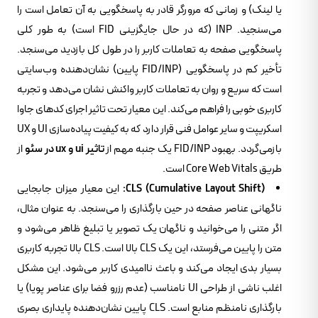
یا لینک) و زمانی که مرورگر قادر به پاسخگویی به آن تعامل است را
می‌سنجید. INP (که در حال جایگزینی FID است) به طور کلی
پاسخگویی صفحه به تعاملات کاربر را در طول کل بازدید می‌سنجد.
تأخیر کم در پاسخگویی (FID/INP پایین) نشان‌دهنده وب‌سایتی
است که سریع و روان به تعاملات کاربر واکنش نشان می‌دهد و تجربه
کاربری خوبی را فراهم می‌کند. این معیار تحت تاثیر اجرای کدهای جاوا
اسکریپت و سایر عوامل فنی قرار دارد که به کیفیت پیاده‌سازی UI و UX
بازمی‌گردد. بهبود FID/INP یک جنبه مهم از
تاثیر ui و ux در سئو
از
طریق Core Web Vitals است.
CLS (Cumulative Layout Shift):
این معیار میزان جابجایی
ناگهانی عناصر صفحه در حین بارگذاری را می‌سنجد. به عنوان مثال،
اگر متنی را می‌خوانید و ناگهان یک تصویر یا تبلیغ ظاهر می‌شود و
متن را پایین می‌فرستد، این یک CLS بالا است. CLS بالا تجربه کاربری
بسیار بدی ایجاد می‌کند و باعث ناامیدی کاربر می‌شود. این مشکل
اغلب ناشی از طراحی UI نامناسب (عدم رزرو فضا برای عناصر پویا) یا
بارگذاری نامنظم منابع است. CLS پایین نشان‌دهنده پایداری بصری