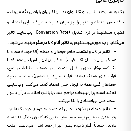
کاربری عالی
یک وب‌سایت با UI زیبا و UX روان نه تنها کاربران را راضی نگه می‌دارد،
بلکه حس اعتماد و اعتبار را نیز در آن‌ها ایجاد می‌کند. این اعتماد و
اعتبار، مستقیماً بر نرخ تبدیل (Conversion Rate) وب‌سایت تاثیر
می‌گذارد و به طور غیرمستقیم به
تاثیر ui و ux در سئو
مرتبط می‌شود.
تاثیر بر UX و اعتماد:
ظاهر حرفه‌ای و منظم (UI خوب)، همراه با
عملکرد روان و آسان (UX خوب)، به کاربران این پیام را می‌دهد که با
یک کسب‌وکار جدی و قابل اعتماد روبرو هستند. اطلاعات واضح،
فرآیندهای شفاف (مانند فرآیند خرید یا تماس)، و عدم وجود
خطاهای فنی، همه به ایجاد حس اعتماد کمک می‌کنند. وب‌سایتی
که کند است، پر از تبلیغات مزاحم است، یا یافتن اطلاعات در آن دشوار
است، حس بی‌اعتمادی را القا می‌کند.
تاثیر اعتماد بر سئو:
در حالی که اعتماد به خودی خود یک فاکتور
رتبه‌بندی مستقیم نیست، وب‌سایت‌هایی که کاربران به آن‌ها اعتماد
دارند، احتمالاً رفتار کاربری بهتری نیز از خود نشان می‌دهند: مدت