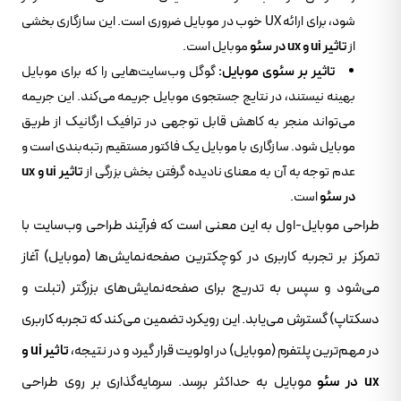
شود، برای ارائه UX خوب در موبایل ضروری است. این سازگاری بخشی
از
تاثیر ui و ux در سئو
موبایل است.
تاثیر بر سئوی موبایل:
گوگل وب‌سایت‌هایی را که برای موبایل
بهینه نیستند، در نتایج جستجوی موبایل جریمه می‌کند. این جریمه
می‌تواند منجر به کاهش قابل توجهی در ترافیک ارگانیک از طریق
موبایل شود. سازگاری با موبایل یک فاکتور مستقیم رتبه‌بندی است و
عدم توجه به آن به معنای نادیده گرفتن بخش بزرگی از
تاثیر ui و ux
در سئو
است.
طراحی موبایل-اول به این معنی است که فرآیند طراحی وب‌سایت با
تمرکز بر تجربه کاربری در کوچکترین صفحه‌نمایش‌ها (موبایل) آغاز
می‌شود و سپس به تدریج برای صفحه‌نمایش‌های بزرگتر (تبلت و
دسکتاپ) گسترش می‌یابد. این رویکرد تضمین می‌کند که تجربه کاربری
در مهم‌ترین پلتفرم (موبایل) در اولویت قرار گیرد و در نتیجه،
تاثیر ui و
ux در سئو
موبایل به حداکثر برسد. سرمایه‌گذاری بر روی طراحی