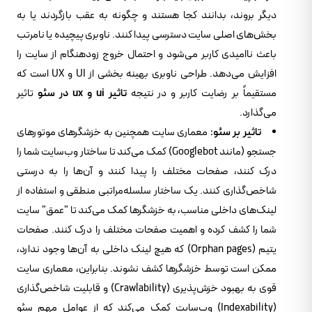
دیگر بروند، بدانند کجا هستند و چگونه به عقب بازگردند یا به
بخش‌های اصلی سایت دسترسی پیدا کنند. ناوبری پیچیده یا نامرتب
باعث ناامیدی کاربر می‌شود و احتمال خروج زودهنگام از سایت را
افزایش می‌دهد. طراحی ناوبری بهینه بخشی از UI و UX است که
مستقیماً بر رضایت کاربر و در نتیجه
تاثیر ui و ux در سئو
تاثیر
می‌گذارد.
تاثیر بر سئو:
معماری سایت همچنین به خزشگرهای موتورهای
جستجو (مانند Googlebot) کمک می‌کند تا ساختار وب‌سایت شما را
درک کنند، صفحات مختلف را پیدا کنند و آن‌ها را به درستی
شاخص‌گذاری کنند. یک ساختار سلسله‌مراتبی منطقی و استفاده از
لینک‌های داخلی مناسب، به خزشگرها کمک می‌کند تا "عمق" سایت
شما را کشف کرده و اهمیت صفحات مختلف را درک کنند. صفحات
یتیم (Orphan pages) که هیچ لینک داخلی به آن‌ها وجود ندارد،
ممکن است توسط خزشگرها کشف نشوند. بنابراین، معماری سایت
قوی به بهبود خزش‌پذیری (Crawlability) و قابلیت شاخص‌گذاری
(Indexability) وب‌سایت کمک می‌کند که از عوامل مهم سئو