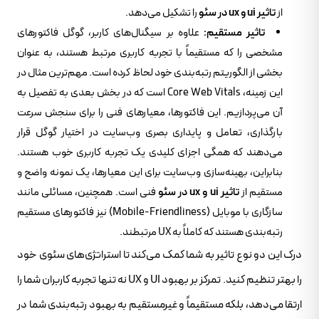
از
تاثیر ui و ux در سئو
را تشکیل می‌دهد.
تاثیر مستقیم:
علاوه بر سیگنال‌های کاربر، گوگل فاکتورهای
مشخصی را که مستقیماً با تجربه کاربری مرتبط هستند، به عنوان
بخشی از الگوریتم رتبه‌بندی خود لحاظ کرده است. مهم‌ترین مثال در
این زمینه، Core Web Vitals است که در بخش بعدی به تفصیل به
آن می‌پردازیم. این فاکتورها، معیارهای فنی را برای سنجش سرعت
بارگذاری، تعامل و پایداری بصری وب‌سایت در اختیار گوگل قرار
می‌دهند که همگی اجزای کلیدی یک تجربه کاربری خوب هستند.
بنابراین، بهینه‌سازی وب‌سایت برای این معیارها، یک نمونه واضح و
مستقیم از
تاثیر ui و ux در سئو
فنی است. همچنین، مسائلی مانند
سازگاری با موبایل (Mobile-Friendliness) نیز فاکتورهای مستقیم
رتبه‌بندی هستند که کاملاً به UX مرتبطند.
درک این دو نوع تاثیر به شما کمک می‌کند تا استراتژی‌های سئوی خود
را بهتر تنظیم کنید. تمرکز بر بهبود UI و UX نه تنها تجربه کاربران شما را
ارتقا می‌دهد، بلکه مستقیماً و غیرمستقیم به بهبود رتبه‌بندی شما در