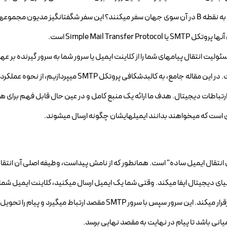
به حال فکر کردهاید که چگونه این پیامها در کسری از ثانیه از نقطه A به نقطه B در آن سوی جهان سفر میکنند؟ این سفر شگفتانگیز مدیون مجم
Simple Mail T است.
ولیت انتقال پیامهای شما را از کلاینت ایمیل یا سرور شما به سرور گیرنده بر عهد
بدون SMTP، دنیای ایمیل آنطور که امروز میشناسیم، وجود نداشت. در این مقاله جامع، به کالبدشکافی پروتکل TP
تباطات دیجیتال. هدف ما ارائه یک منبع کامل و در عین حال قابل فهم برای ه
است که میخواهند بدانند ایمیلهایشان چگونه ارسال میشوند.
Simple Mail Tran به معنای "پروتکل انتقال ایمیل ساده" است. همانطور که از نامش پیداست، وظیفه اصلی آن ا
ن ساده، SMTP نقش پستچی را در دنیای دیجیتال ایفا میکند. وقتی شما یک ایمیل ارسال میکنید، کلاینت ایمیل ش
Outlook, Gmail Web, Thunderbird) با یک سرور SMTP ارتباط برقرار میکند. این سرور سپس با سرور SMTP مقصد ارتبا