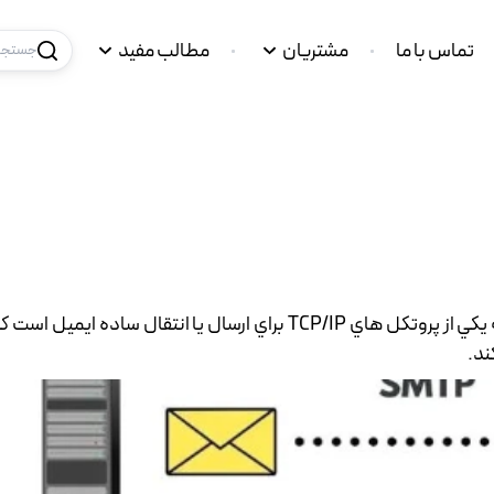
تماس با ما
مشتریان
مطالب مفید
جستجو 
مختصر شده عبارت (Simple Mail Transfer Protoco ) که يکي از پروتکل هاي TCP/IP براي ارسال يا انتقال
ند.