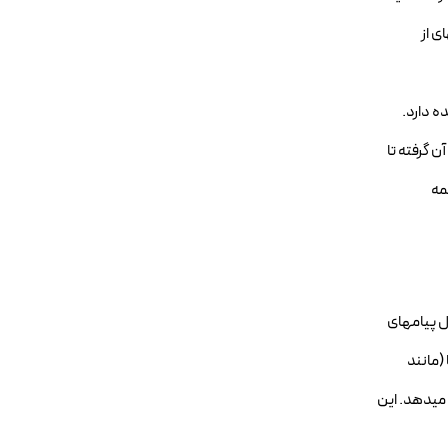
وعهای از
ه دارد.
SM میپردازیم، از نحوه عملکرد آن گرفته تا
مه
نتقال پیامهای
ما (مانند
ط میگیرد و پیام را تحویل میدهد. این