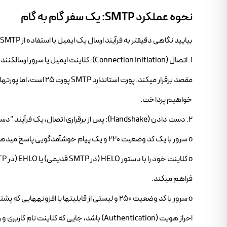
نحوه عملکرد SMTP: یک سفر گام به گام
بیایید نگاهی دقیقتر به فرآیند ارسال یک ایمیل با استفاده از SMTP بیندازیم. این فرآیند شامل چند فاز اصلی است:
خواهیم پرداخت.
2. دست دادن (Handshake): پس از برقراری اتصال، یک فرآیند "دست دادن" بین کلاینت و سرور انجام میشود.
o سرور با یک کد وضعیت 220 و یک پیام خوشآمدگویی پاسخ میدهد که نشاندهنده آماده بودن آن برای دریافت دستورات است.
فراهم میکند.
احراز هویت (Authentication) باشد، جایی که کلاینت نام کاربری و رمز عبور خود را برای سرور ارسال میکند (معمولاً به صورت رمزنگاری شده).