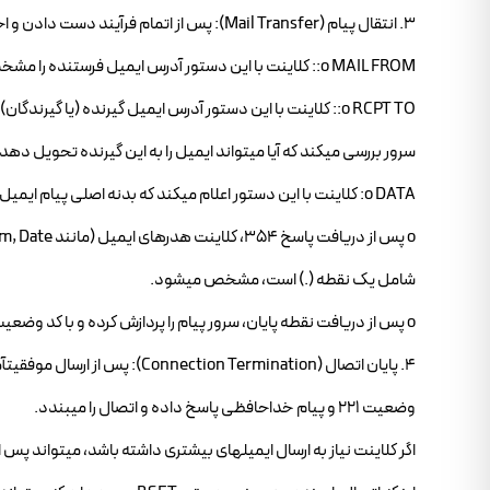
3. انتقال پیام (Mail Transfer): پس از اتمام فرآیند دست دادن و احراز هویت موفقیتآمیز (اگر لازم باشد)، کلاینت شروع به ارسال اطلاعات پیام میکند:
o MAIL FROM:: کلاینت با این دستور آدرس ایمیل فرستنده را مشخص میکند. سرور این آدرس را بررسی میکند تا مطمئن شود که ارسالکننده مجاز است.
o RCPT TO:: کلاینت با این دستور آدرس ایمیل گیرنده (یا گی
سرور بررسی میکند که آیا میتواند ایمیل را به این گیرنده تحویل دهد 
o DATA: کلاینت با این دستور اعلام میکند که بدنه اصلی پیام ایمیل در راه است. سرور با کد وضعیت 354 و پیام "Start mail input; end with ." پاسخ میدهد.
شامل یک نقطه (.) است، مشخص میشود.
o پس از دریافت نقطه پایان، سرور پیام را پردازش کرده و با کد وضعیت 250 و پیامی مبنی بر پذیرش پیام، پاسخ میدهد.
وضعیت 221 و پیام خداحافظی پاسخ داده و اتصال را میبندد.