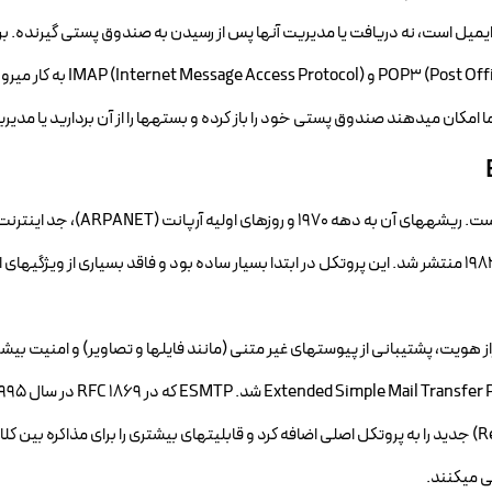
 این است که SMTP فقط مسئول ارسال ایمیل است، نه دریافت یا مدیریت آنها پس از رسیدن به صندوق پستی گیرند
مدیریت ایمیلها، پروتکلهای دیگری مانند Post Office Protocol version 3
پروتکل SMTP یکی از قدیمیترین و پایدارترین پروتکلهای اینترنت است. ریشههای آن به دهه 0
بازمیگردد. اولین تعریف رسمی و فراگیر SMTP در RFC 821 در سال 1982 منتشر شد. این پروتکل در ابتدا بسیار ساده بود و فاقد بسیاری از ویژ
راز هویت، پشتیبانی از پیوستهای غیر متنی (مانند فایلها و تصاویر) و امنیت بیش
شد، مجموعهای از دستورات (Commands) و پاسخهای (Responses) جدید را به پروتکل اصلی اضافه کرد و قابلیتهای بیشتری را برای مذاکره