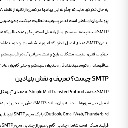
پروتکلهای ارتباطی است که در پسزمینه فعالیت میکنند و مهمترین آنها پروتکل SMTP یا ransfer Protocol
SMTP قلب تپنده سیستم ارسال ایمیل است، پیکی دیجیتالی که مسئ
جزئیات فنی، امنیت، مشکلات رایج و نقش حیاتی آن در اکوسیستم ار
علاقهمندان، توسعهدهندگان، مدیران سیستم و حتی کاربران عادی 
SMTP چیست؟ تعریف و نقش بنیادین
SMTP مخفف sfer Protocol
ایمیل بین سرورها است. به زبا
فرآیند ممکن است شامل چندین گام و عبور از چندین سرور SMTP میانی باشد تا پیام در نهایت به مقصد نهایی برسد.