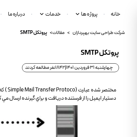
خانه
پروژه ها
خدمات
درباره ما
شرکت طراحی سایت بهپردازان
>
مقالات
>
پروتکل SMTP
پروتکل SMTP
چهارشنبه 31 فروردین 1401
|
1842
نفر مطالعه کردند
دستيار ايميل را از فرستنده دريافت و براي گيرنده ارسال مي ک