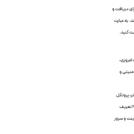
ه. برای دریافت و
POP3 () و IMAP (Internet Message Access Protocol) به کار میروند. به عبارت
197 و روزهای اولیه آرپانت (ARPANET)، جد اینترنت امروزی،
گیهای امنیتی و
تر، پروتکل
SMTP تکامل یافت. این تکامل منجر به معرفی ESMTP یا Extended Simple Mail Transfer Protocol شد. ESMTP که در RFC 1869 در سال 1995 تعریف
 بین کلاینت و سرور