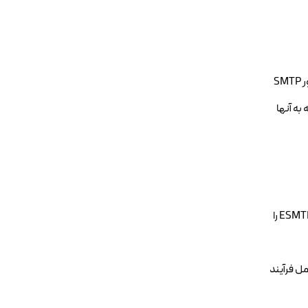
1. اتصال (Connection Initiation): کلاینت ایمیل یا سرور ارسالکننده، یک اتصال TCP (Transmission Control Protocol) به پورت مشخصی از سرور SMTP
که در ادامه به آنها
o کلاینت خود را با دستور HELO (در SMTP قدیمی) یا EHLO (در ESMTP) به سرور معرفی میکند. EHLO امکان مذاکره برای استفاده از افزونههای ESMTP را
چنین میتواند شامل فرآیند