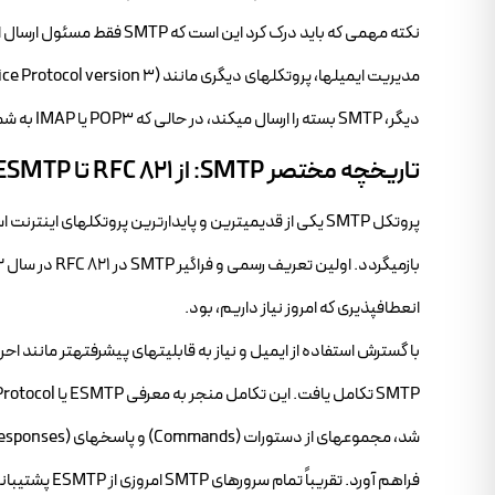
نکته مهمی که باید درک کرد
دیگر، SMTP بسته را ارسال میکند، در حالی که POP3 یا IMAP به شما امکان میدهند صندوق پستی خود را باز کرده و بستهها را از آن بردارید یا مدیریت کنید.
تاریخچه مختصر SMTP: از RFC 821 تا ESMTP
انعطافپذیری که امروز نیاز داریم، بود.
با گسترش استفاده از ایمیل و نیاز به قابلیتهای پیشرفتهتر مانند اح
فراهم آورد. تقریباً تمام سرورهای SMTP امروزی از ESMTP پشتیبانی میکنند.