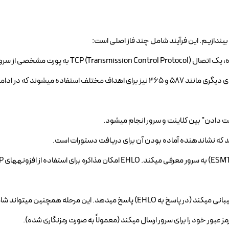
مقصد برقرار میکند. پورت استاندارد SMTP پورت 25 است، اما پورتهای دیگری مانند 587 و 465 نیز برای اهداف مختلف استفاده میشوند 
o سرور با کد وضعیت 250 و لیستی از قابلیتها یا افزونههایی که پشتیبانی میکند (در پاسخ به EHLO) پاسخ میدهد. این مرحله هم