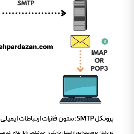
پروتکل SMTP: ستون فقرات ارتباطات ایمیلی در دنیای دیجیتال
در دنیای پر سرعت امروز، ایمیل به یکی از حیاتیترین ابزارهای ارتباط