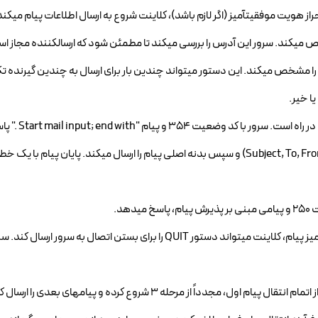
رندگان) را مشخص میکند. این دستور میتواند چندین بار برای ارسال به چندین گیرنده ت
یا خیر.
o پس از دریافت پاسخ 354، کلاینت هدرهای ایمیل (مانند Subject, To, From, Date) و سپس بدنه اصلی پیام را ارسال میکند. پایان پیام
4. پایان اتصال (Connection Termination): پس از ارسال موفقیتآمیز پیام، کلاینت میتواند دستور QUIT را برای بستن اتصال به سرور
اگر کلاینت نیاز به ارسال ایمیلهای بیشتری داشته باشد، میتواند پس از اتمام انتقال پیام اول، مجدداً از مرحله 3 شروع کرده و پیا