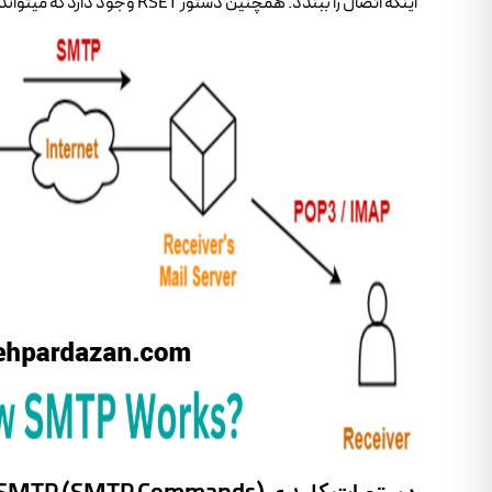
اینکه اتصال را ببندد. همچنین دستور RSET وجود دارد که میتواند فرآیند انتقال پیام فعلی را لغو کرده و وضعیت را به بعد از دست دادن برگرداند.