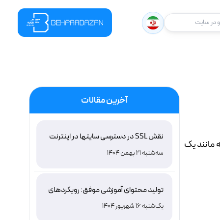
در سایت
آخرین مقالات
نقش SSL در دسترسی سایتها در اینترنت
 ساده ايميل است که مانند يک
ملی ایران و باور غلط درباره دامنه های IR
سه‌شنبه 21 بهمن 1404
تولید محتوای آموزشی موفق: رویکردهای
نوین و اثربخش
یک‌شنبه 16 شهریور 1404