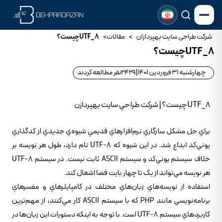
شرکت طراحی سایت بهپردازان
>
مقالات
>
UTF_8چيست؟
UTF_8چيست؟
چهارشنبه 31 فروردین 1401
|
2429
نفر مطالعه کردند
UTF_8چيست؟ | شرکت طراحي سايت بهپردازن
براي حل مشکل سازگاري نرم‌افزارهاي قديمي شيوه‌ي جديدي از کدگذاري
يوني‌کد ابداع شد. در اين شيوه که UTF-8 نام دارد، طول هر نويسه بر
خلاف سيستم يوني‌کد و سيستم ASCII ثابت نيست. در سيستم UTF-8
هر نويسه مي‌تواند از يک تا چهار بايت فضا اشغال کند.
استفاده از نويسه‌هاي زبان‌هاي مختلف در کامپايلرهاي و مفسرهاي
برنامه‌نويسي مانند PHP که با سيستم ASCII کار مي‌کنند، از مهم‌ترين
کاربردهاي سيستم UTF-8 است. با توجه به اينکه دستورات اين زبان‌ها در