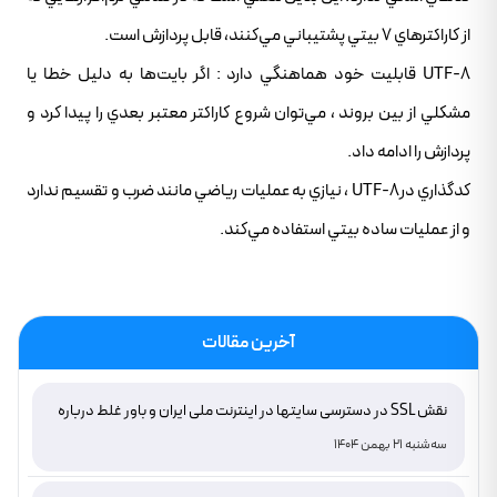
از کاراکترهاي 7 بيتي پشتيباني مي‌کنند، قابل پردازش است.
UTF-8 قابليت خود هماهنگي دارد : اگر بايت‌ها به دليل خطا يا
مشکلي از بين بروند ، مي‌توان شروع کاراکتر معتبر بعدي را پيدا کرد و
پردازش را ادامه داد.
کدگذاري درUTF-8 ، نيازي به عمليات رياضي مانند ضرب و تقسيم ندارد
و از عمليات ساده بيتي استفاده مي‌کند.
آخرین مقالات
نقش SSL در دسترسی سایتها در اینترنت ملی ایران و باور غلط درباره
دامنه های IR
سه‌شنبه 21 بهمن 1404