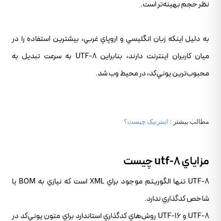
نظر حجم بهينه‌تر است.
به دليل اينکه زبان انگليسي و اروپاي غربي، بيشترين استفاده را در
ميان کاربران اينترنت دارند، بنابراين UTF-8 به سرعت تبديل به
محبوب‌ترين يوني‌کد، در محيط وب شد.
مطالب بيشتر :
اينترنيک چيست؟
مزاياي utf-8 چيست
UTF-8 ‌تنها الگوريتم موجود براي XML است که نيازي به BOM يا
شاخص کدگذاري ندارد.
UTF-8 و UTF-16 روش‌هاي کدگذاري استاندارد براي متون يوني‌کد در