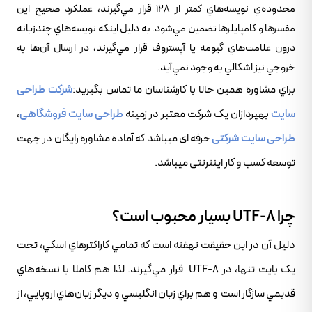
محدوده‌ي نويسه‌هاي کمتر از 128 قرار مي‌گيرند، عملکرد صحيح اين
مفسرها و کامپايلرها تضمين مي‌شود. به دليل اينکه نويسه‌هاي چندزبانه
درون علامت‌هاي گيومه يا آپستروف قرار مي‌گيرند، در ارسال آن‌ها به
خروجي نيز اشکالي به وجود نمي‌آيد.
براي مشاوره همين حالا با کارشناسان ما تماس بگيريد:
شرکت طراحی
سایت
بهپردازان یک شرکت معتبر در زمینه
طراحی سایت فروشگاهی
،
طراحی سایت شرکتی
حرفه ای میباشد که آماده مشاوره رایگان در جهت
توسعه کسب و کار اینترنتی میباشد.
چرا UTF-8 بسيار محبوب است؟
دليل آن در اين حقيقت نهفته است که تمامي ‌کاراکترهاي اسکي، تحت
يک بايت تنها، در UTF-8 قرار مي‌گيرند. لذا هم کاملا با نسخه‌هاي
قديمي‌ سازگار است و هم براي زبان انگليسي و ديگر زبان‌هاي اروپايي، از