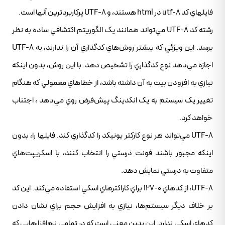
فايلهاي کد utf-8 در html هستند، و UTF-8 پرکاربردترين آنها است.
رشته کد UTF-8 مي‌تواند همانند يک الگوريتم اکتشافي ساده به نظر
برسد. اين ويژگي که بيشتر روش‌هاي کدگذاري آن را ندارند، به UTF-8
اجازه مي‌دهد نوع کدگذاري را تشخيص دهد. با اين روش، بدون اينکه
نيازي به افزودن بيت به آن داشته باشد، از خطاهاي معمولي که هنگام
تغيير يک سيستم به يک انکدينگ پيش‌فرض روي مي‌دهد ، اجتناب
خواهد کرد.
UTF-8 مي‌تواند هر نوع کارکتر يونيکد را کدگذاري کند. فايلها را، بدون
اينکه مجبور باشند فونت درستي را انتخاب کنند، با اسکريپت‌هاي
متفاوت به درستي نمايش دهد.
UTF-8، از کدهاي 0-127 براي کاراکترهاي اسکي استفاده مي‌کند. اين کد
بر خلاف ديگر سيستم‌ها، نيازي به افزايش حجم براي نشان دادن
کدهاي اسکي ندارد. اين بدين معني است که در تمامي ‌‌نرم‌افزارهايي که