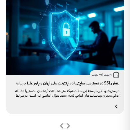
21 بهمن
|
89 بازدید
نقش SSL در دسترسی سایتها در اینترنت ملی ایران و باور غلط درباره
دامنه های IR
در سال‌های اخیر، توسعه زیرساخت شبکه ملی اطلاعات (یا همان نت ملی) دغدغه
اصلی مدیران وب‌سایت‌های ایرانی شده است. سؤال اساسی این است: در شرایط
محدودیت‌های اینترنت بین‌الملل، چگونه می‌توانیم پایداری دسترسی کاربران داخلی
به سایت خود را تضمین کنیم؟ بسیاری گمان می‌کنند تنها دامنه .ir کافی است، اما
حقیقت این است که بدون توجه به مولفه حیاتی SSL، تضمینی برای بالا آمدن سایت
در شرایط نت ملی وجود ندارد.