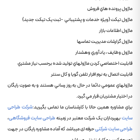
ماژول پرونده هاي فروش
ماژول تيکت (ويژه خدمات و پشتيباني -ثبت يک تيکت جديد)
ماژول اطلاعات بازار
ماژول گزارشات مديريت تماسها
ماژول وظايف ، يادآوري وهشدار
قابليت اختصاصي کردن ماژولهاي توليد شده برحسب نياز مشتري
قابليت اتصال به نرم افزار تلفن گويا و کال سنتر
ماژولهاي عمومي دائما در حال به روز رساني هستند و به صورت رايگان
در اختيار مشتريان قرار مي گيرد.
براي مشاوره همين حالا با کارشناسان ما تماس بگيريد:
شرکت طراحی
سایت
بهپردازان یک شرکت معتبر در زمینه
طراحی سایت فروشگاهی
،
طراحی سایت شرکتی
حرفه ای میباشد که آماده مشاوره رایگان در جهت