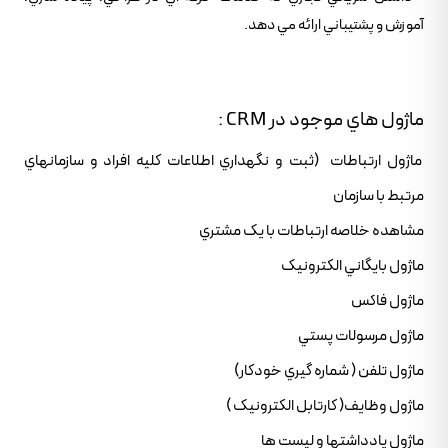
آموزش و پشتيباني ارائه مي دهد.
ماژول هاي موجود در CRM :
ماژول ارتباطات (ثبت و نگهداري اطلاعات کليه افراد و سازمانهاي
مرتبط با سازمان
مشاهده خلاصه ارتباطات با يک مشتري
ماژول بايگاني الکترونيک
ماژول فاکس
ماژول مرسولات پستي
ماژول تلفن ( شماره گيري خودکار)
ماژول وظايف( کارتابل الکترونيک )
ماژول يادداشتها و ليست ها