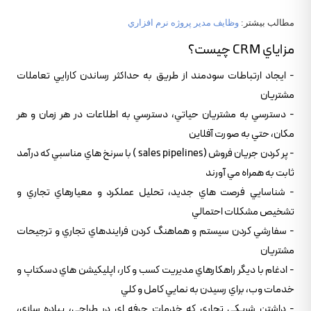
مطالب بيشتر:
وظايف مدير پروژه نرم افزاري
مزاياي CRM چيست؟
- ايجاد ارتباطات سودمند از طريق به حداکثر رساندن کارايي تعاملات
مشتريان
- دسترسي به مشتريان حياتي، دسترسي به اطلاعات در هر زمان و هر
مکان، حتي به صورت آفلاين
- پر کردن جريان فروش (sales pipelines ) با سرنخ هاي مناسبي که درآمد
ثابت به همراه مي آورند
- شناسايي فرصت هاي جديد، تحليل عملکرد و معيارهاي تجاري و
تشخيص مشکلات احتمالي
- سفارشي کردن سيستم و هماهنگ کردن فرايندهاي تجاري و ترجيحات
مشتريان
- ادغام با ديگر راهکارهاي مديريت کسب و کار، اپليکيشن هاي دسکتاپ و
خدمات وب، براي رسيدن به نمايي کامل و کلي
- داشتن شريکي تجاري که خدمات حرفه اي در طراحي، پياده سازي،