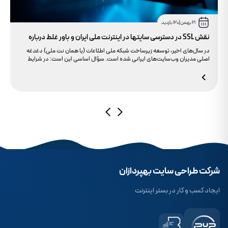
21 بهمن
|
120 بازدید
نقش SSL در دسترسی سایتها در اینترنت ملی ایران و باور غلط درباره
دامنه های IR
در سال‌های اخیر، توسعه زیرساخت شبکه ملی اطلاعات (یا همان نت ملی) دغدغه
اصلی مدیران وب‌سایت‌های ایرانی شده است. سؤال اساسی این است: در شرایط
محدودیت‌های اینترنت بین‌الملل، چگونه می‌توانیم پایداری دسترسی کاربران داخلی
به سایت خود را تضمین کنیم؟ بسیاری گمان می‌کنند تنها دامنه .ir کافی است، اما
حقیقت این است که بدون توجه به مولفه حیاتی SSL، تضمینی برای بالا آمدن سایت
در شرایط نت ملی وجود ندارد.
شرکت طراحی سایت بهپردازان
ایجاد کسب و کار در بستر اینترنت