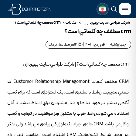
شرکت طراحی سایت بهپردازان
>
مقالات
>
crm مخفف چه کلماتي است؟
crm مخفف چه کلماتي است؟
چهارشنبه 31 فروردین 1401
|
4150
نفر مطالعه کردند
crm مخفف چه کلماتي است؟ | شرکت طراحي سايت بهپردازن
CRM مخفف کلمات Customer Relationship Management به
معني مديريت روابط با مشتري است. يک استراتژي است که براي کسب
آگاهي بيشتر در مورد نيازها و رفتار مشتريان براي ارتباط بيشتر با آنان
استفاده مي شود.روابط خوب با مشتري رمز موفقيت در تجارت و کسب
و کار مي باشد. CRM حاوي اجزاء تکنولوژيکي زيادي مي باشد ولي تفکر
در مورد شرايط تکنولوژيکيCRM اشتباه است .مناسب ترين راه