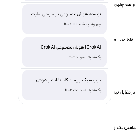
راي اجراي سايت‌ها و هم‌چنين
توسعه هوش مصنوعی در طراحی سایت
چهارشنبه 15 مرداد 1404
نقاط دنيا به
Grok AI | هوش مصنوعی Grok AI
یک‌شنبه 11 خرداد 1404
دیپ سیک چیست؟ استفاده از هوش
مصنوعی DeepSeek ، نصب و دانلود
یک‌شنبه 04 خرداد 1404
ر مقابل نيز
مربوطه اعلام کنند که خواهان کدامين يک از