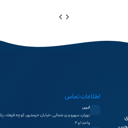
اطلاعات تماس
آدرس
ی
واحد ۱ و ۲
حریر