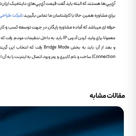
آي‌پي‌ها هستند که البته بايد گفت قيمت آي‌پي‌هاي دايناميک ارزان‌ت
براي مشاوره همين حالا با کارشناسان ما تماس بگيريد:
شرکت طراحی
حرفه ای میباشد که آماده مشاوره رایگان در جهت توسعه کسب و کار 
Connection) ساخت و نام کاربري و رمز ورود اتصال به اينترنت را به آن اختصاص داد و از اين پس از اين ارتباط بهره برد تا آي‌پي به حالت وليد تبديل شده باشد.
مقالات مشابه