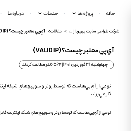
خانه
پروژه ها
خدمات
درباره ما
شرکت طراحی سایت بهپردازان
>
مقالات
>
آي‌پي معتبر چيست؟ (VALID IP)
آي‌پي معتبر چيست؟ (VALID IP)
چهارشنبه 31 فروردین 1401
|
6564
نفر مطالعه کردند
نوعي از آي‌پي‌هاست که توسط روتر و سوييچ‌هاي شبکه اينتر
کار مي‌برند.
نوعي از آي‌پي‌هاست که توسط روتر و سوييچ‌هاي شبکه اينترنت قابل شناسا