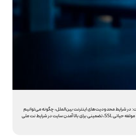
تو
: در شرایط محدودیت‌های اینترنت بین‌الملل، چگونه می‌توانیم
با 
پایداری دسترسی کاربران داخلی به سایت خود را تضمین کنیم؟ بسیاری گمان می‌کنند تنها دامنه .ir کافی است، اما حقیقت این است که بدون توجه به مولفه حیاتی SSL، تضمینی برای بالا آمدن سایت در شرایط نت ملی