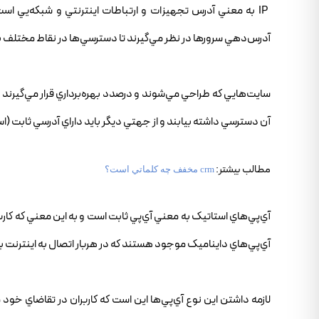
آدرس‌دهي سرورها در نظر مي‌گيرند تا دسترسي‌ها در نقاط مختلف با
سايت‌هايي که طراحي‌ مي‌شوند و درصدد بهره‌برداري قرار مي‌گيرند باي
آن دسترسي داشته بيابند و از جهتي ديگر بايد داراي آدرسي ثابت (ا
مطالب بيشتر:
crm مخفف چه کلماتي است؟
آي‌پي‌هاي استاتيک به معني آي‌پي ثابت است و به اين معني که کارب
آي‌پي‌هاي دايناميک موجود هستند که در هربار اتصال به اينترنت 