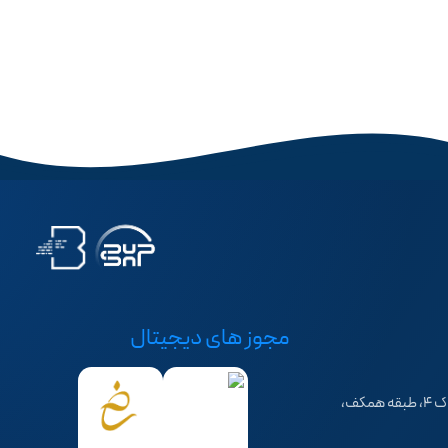
مجوز های دیجیتال
تهران، سهروردی شمالی، خیابان خرمشهر، کوچه فرهاد، پلاک ۴، طبقه همکف،