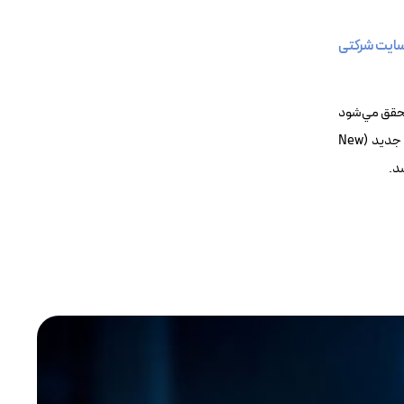
ایت شرکتی
ظيمات مودم با تايپ 192.168.1.1 در آدرس‌بار مرورگر محقق مي‌شود
و بعد از آن بايد به بخش Bridge Mode رفت که انتخاب اين گزينه موجب غيرفعال شدن نام کاربري و رمز ورود مي‌شود و در ادامه بايد ارتباطي جديد (New