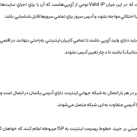
IP به معني آدرس تجهيزات و ارتباطات اينترنتي و شبکه‌يي است که در اين ميان Valid IP نوعي از آي‌پي‌هاست که آن را ب
 اختلالي مواجه نشود و آدرس سرور براي تمامي سرورها قابل شناسايي باشد.
د داراي وليد آي‌پي باشند تا تمامي کاربران اينترنتي به‌راحتي بتوانند در اقصي 
ستاتيک) باشند تا دچار تغيير آدرس نشوند.
ر در هر بار اتصال به شبکه جهاني اينترنت داراي آدرسي يکسان در اتصال است و د
با آدرسي متفاوت به اين شبکه متصل مي‌شوند.
لازمه داشتن اين نوع آي‌پي‌ها اين است که کاربران در تقاضاي خود مبني بر خريد خطوط پرسرعت اينترنت به ISP 