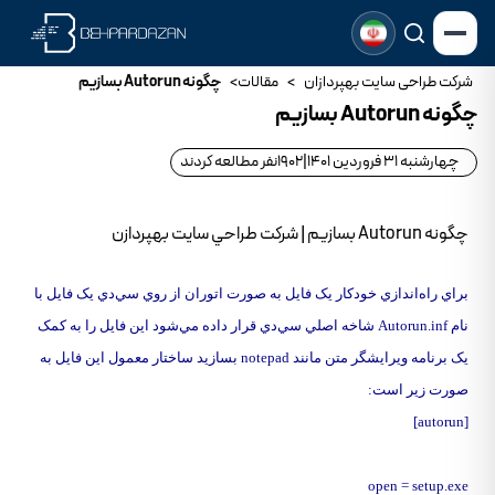
شرکت طراحی سایت بهپردازان
>
مقالات
>
چگونه Autorun بسازيم
چگونه Autorun بسازيم
چهارشنبه 31 فروردین 1401
|
1902
نفر مطالعه کردند
چگونه Autorun بسازيم | شرکت طراحي سايت بهپردازن
براي راه‌اندازي خودکار يک فايل به صورت اتوران از روي سي‌دي يک فايل با
نام Autorun.inf شاخه اصلي سي‌دي قرار داده مي‌شود اين فايل را به کمک
يک برنامه ويرايشگر متن مانند notepad بسازيد ساختار معمول اين فايل به
صورت زير است:
[autorun]
open = setup.exe