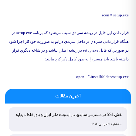
icon = setup.exe
قرار دادن اين فايل در ريشه سي‌دي سبب مي‌شود که برنامه setup.exe در
هنگام قرار دادن سي‌دي در داخل سي‌دي درايو به صوررت خودکار اجرا شود
در صورتي که فايل setup.exe در ريشه اصلي نباشد و در شاخه ديگري قرار
داشته باشد بايد مسير را به طور کامل ذکر کرد مانند:
open = \\installfolder\\setup.exe
آخرین مقالات
نقش SSL در دسترسی سایتها در اینترنت ملی ایران و باور غلط درباره
دامنه های IR
سه‌شنبه 21 بهمن 1404