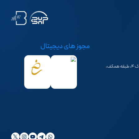
مجوز های دیجیتال
تهران، سهروردی شمالی، خیابان خرمشهر، کوچه فرهاد، پلاک ۴، طبقه همکف،