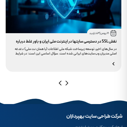
21 بهمن
|
103 بازدید
نقش SSL در دسترسی سایتها در اینترنت ملی ایران و باور غلط درباره
دامنه های IR
در سال‌های اخیر، توسعه زیرساخت شبکه ملی اطلاعات (یا همان نت ملی) دغدغه
اصلی مدیران وب‌سایت‌های ایرانی شده است. سؤال اساسی این است: در شرایط
محدودیت‌های اینترنت بین‌الملل، چگونه می‌توانیم پایداری دسترسی کاربران داخلی
به سایت خود را تضمین کنیم؟ بسیاری گمان می‌کنند تنها دامنه .ir کافی است، اما
حقیقت این است که بدون توجه به مولفه حیاتی SSL، تضمینی برای بالا آمدن سایت
در شرایط نت ملی وجود ندارد.
شرکت طراحی سایت بهپردازان