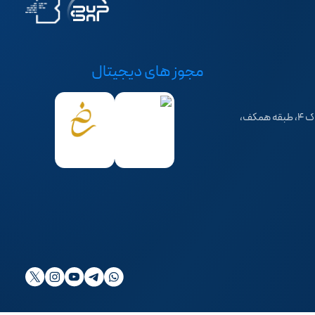
مجوز های دیجیتال
تهران، سهروردی شمالی، خیابان خرمشهر، کوچه فرهاد، پلاک ۴، طبقه همکف،