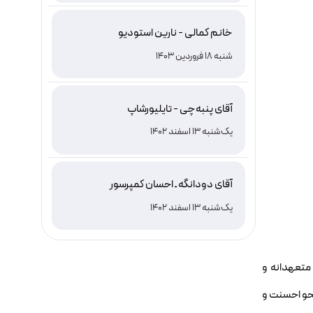
خانم کمالی - نارین استودیو
شنبه 18 فروردین 1403
آقای پنبه‌چی - تایلیورشاپ
یک‌شنبه 13 اسفند 1402
آقای دودانگه ـ احسان کمپرسور
یک‌شنبه 13 اسفند 1402
متعهدانه و
حو احسنت و