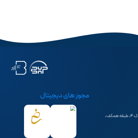
مجوز های دیجیتال
تهران، سهروردی شمالی، خیابان خرمشهر، کوچه فرهاد، پلاک ۴، طبقه همکف،