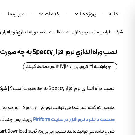
خانه
پروژه ها
خدمات
درباره ما
شرکت طراحی سایت بهپردازان
>
مقالات
>
نصب وراه اندازي نرم افزار Speccy به چه صورت است؟
نصب وراه اندازي نرم افزار Speccy به چه صورت است؟
چهارشنبه 31 فروردین 1401
|
1417
نفر مطالعه کردند
نصب وراه اندازي نرم افزار Speccy به چه صورت است؟ | شرکت طراحي سايت بهپردازن
مانطور که گفته شد شما مي توانيد نرم افزار Speccy را به صورت رايگان از سايت Piriform دانلود کنيد. براي دانلود آخرين نسخه اين نرم افزار مي توانيد به
صـفـحـه دانـلـود نـرم افـزار در سـايـت Piriform
برويد. پس چند ثاني
شروع نشد، مي توانيد مانند تصوير زير بر روي گزينه Start Download کليک کنيد تا عمليات آغاز شود.