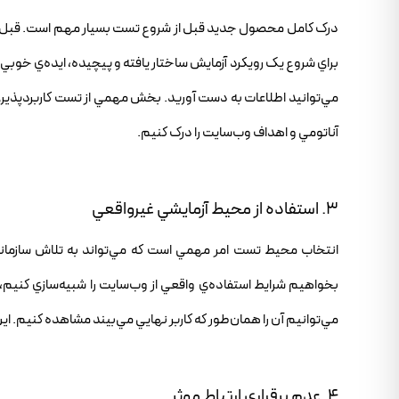
درک کامل محصول جديد قبل از شروع تست بسيار مهم است. قبل از ت
براي شروع يک رويکرد آزمايش ساختار يافته و پيچيده، ايده‌ي خوبي 
مي‌توانيد اطلاعات به دست آوريد. بخش مهمي از تست کاربردپذيري 
آناتومي و اهداف وب‌سايت را درک کنيم.
3. استفاده از محيط آزمايشي غيرواقعي
انتخاب محيط تست امر مهمي است که مي‌تواند به تلاش سازماني 
بخواهيم شرايط استفاده‌ي واقعي از وب‌سايت را شبيه‌سازي کنيم، ب
مي‌توانيم آن را همان‌طور که کاربر نهايي مي‌بيند مشاهده کنيم. ا
4. عدم برقراري ارتباط موثر