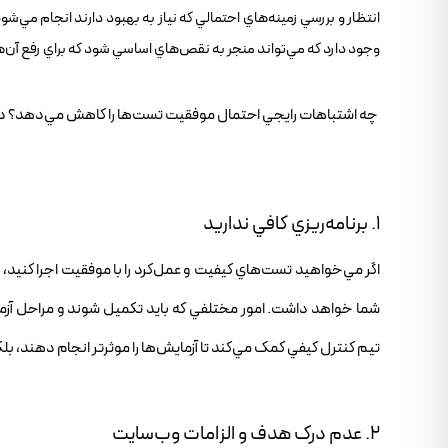
انتظار و بررسي زمينه‌هاي احتمالي که نياز به بهبود دارند انجام مي
وجود دارد که مي‌تواند منجر به نقص‌هاي اساسي شود که براي رفع آن‌ها
چه اشتباهات رايجي احتمال موفقيت تست‌ها را کاهش مي‌دهد؟ در اي
1. برنامه‌ريزي کافي نداريد
اگر مي‌خواهيد تست‌هاي کيفيت و عمل‌کرد را با موفقيت اجرا کنيد، ب
شما خواهد داشت. امور مختلفي که بايد تکميل شوند و مراحل آزماي
تيم کنترل کيفي کمک مي‌کند تا آزمايش‌ها را موثرتر انجام دهند، بلکه 
2. عدم درک هدف و الزامات وب‌سايت