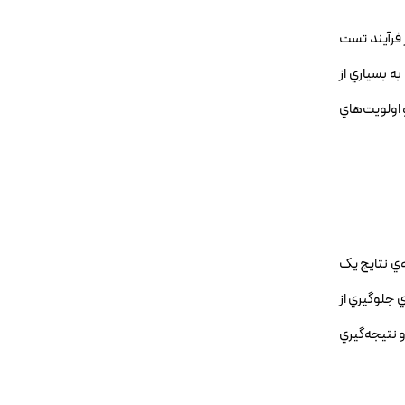
 فرآيند تست
ه بسياري از
 اولويت‌هاي
‌ي نتايج يک
 جلوگيري از
 نتيجه‌گيري