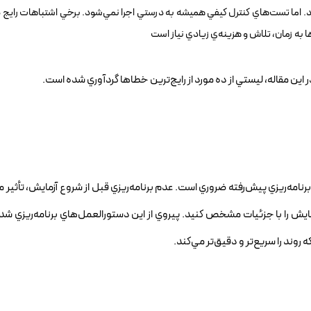
‌شود. اما تست‌هاي کنترل کيفي هميشه به درستي اجرا نمي‌شود. برخي اشتباهات راي
 به زمان، تلاش و هزينه‌ي زيادي نياز است
ن مقاله، ليستي از ده مورد از رايج‌ترين خطاها گردآوري شده است.
رنامه‌ريزي پيش‌رفته ضروري است. عدم برنامه‌ريزي قبل از شروع آزمايش، تأثير م
ش را با جزئيات مشخص کنيد. پيروي از اين دستورالعمل‌هاي برنامه‌ريزي شده،
روند را سريع‌تر و دقيق‌تر مي‌کند.