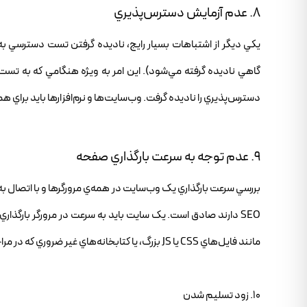
8. عدم آزمايش دسترس‌پذيري
يکي ديگر از اشتباهات بسيار رايج، ناديده گرفتن تست دسترسي
گاهي ناديده گرفته مي‌شود). اين امر به ويژه هنگامي که به تست 
دسترس‌پذيري را ناديده گرفت. وب‌سايت‌ها و نرم‌افزارها بايد براي 
9. عدم توجه به سرعت بارگذاري صفحه
بررسي سرعت بارگذاري يک وب‌سايت در همه‌ي مرورگرها و با اتصال به
SEO دارند صادق است. يک سايت بايد به سرعت در مرورگر بارگذار
مانند فايل‌هاي CSS يا JS بزرگ، يا کتابخانه‌هاي غير ضروري که در مراحل اوليه گنجانده شده بودند، اما طولاني‌تر هستند.
10. زود تسليم شدن