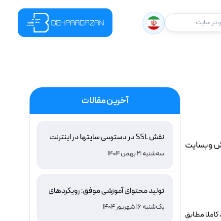
در سایت
آخرین مقالات
نقش SSL در دسترسی سایتها در اینترنت
یش وبسایت
ملی ایران و باور غلط درباره دامنه های IR
سه‌شنبه 21 بهمن 1404
تولید محتوای آموزشی موفق: رویکردهای
نوین و اثربخش
یک‌شنبه 16 شهریور 1404
 کاملا مطابق