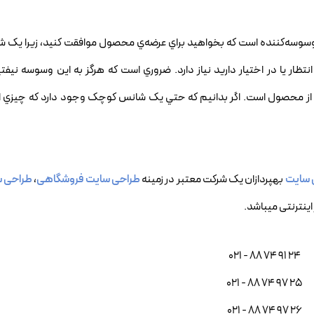
ش)، وسوسه‌کننده است که بخواهيد براي عرضه‌ي محصول موافقت کنيد، زيرا 
تظار يا در اختيار داريد نياز دارد. ضروري است که هرگز به اين وسوسه نيفتي
کن از محصول است. اگر بدانيم که حتي يک شانس کوچک وجود دارد که چيزي ا
 سایت
بهپردازان یک شرکت معتبر در زمینه
طراحی سایت فروشگاهی
،
طراحی س
اینترنتی میباشد.
021 - 88 74 91 24
021 - 88 74 97 25
021 - 88 74 97 26