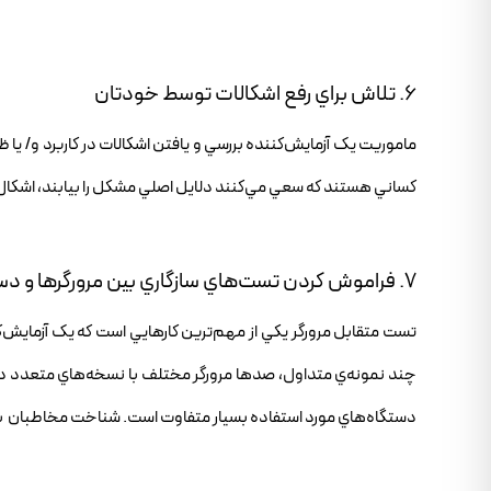
6. تلاش براي رفع اشکالات توسط خودتان
ماموريت يک آزمايش‌کننده بررسي و يافتن اشکالات در کاربرد و/ يا ظ
کساني هستند که سعي مي‌کنند دلايل اصلي مشکل را بيابند، اشکال‌زد
7. فراموش کردن تست‌هاي سازگاري بين مرورگرها و دستگاه‌ها
تست متقابل مرورگر يکي از مهم‌ترين کارهايي است که يک آزمايش‌کنند
چند نمونه‌ي متداول، صدها مرورگر مختلف با نسخه‌هاي متعدد در
دستگاه‌هاي مورد استفاده بسيار متفاوت است. شناخت مخاطبان به 