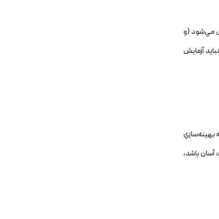
 مي‌شود (و
بايد آزمايش
 بهينه‌سازي
ت آسان باشد،