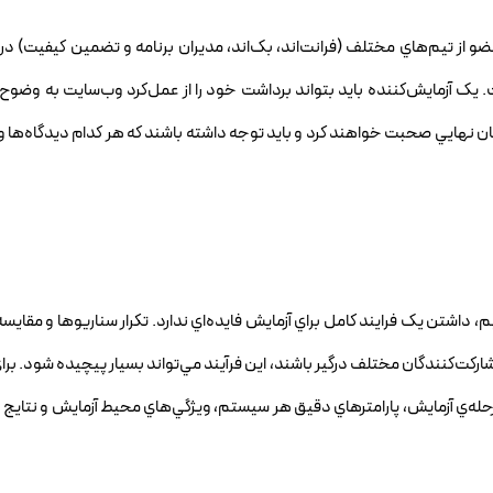
 از تيم‌هاي مختلف (فرانت‌اند، بک‌اند، مديران برنامه و تضمين کيفيت) در
ک آزمايش‌کننده بايد بتواند برداشت خود را از عمل‌کرد وب‌سايت به وضوح ب
ن نهايي صحبت خواهند کرد و بايد توجه داشته باشند که هر کدام ديدگاه‌ها و
داشتن يک فرايند کامل براي آزمايش فايده‌اي ندارد. تکرار سناريوها و مقايسه
ت‌کنندگان مختلف درگير باشند، اين فرآيند مي‌تواند بسيار پيچيده شود. براي
حله‌ي آزمايش، پارامترهاي دقيق هر سيستم، ويژگي‌هاي محيط آزمايش و نتايج و