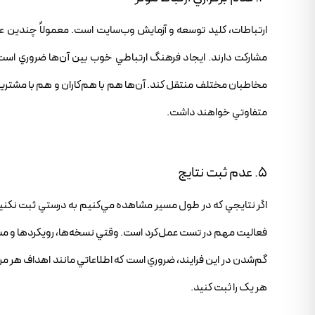
ارتباطات، کليد توسعه و آزمايش وب‌سايت است. معمولاً چندين عضو
مشارکت دارند. ايجاد فرهنگ ارتباطي خوب بين آن‌ها ضروري است. ي
مخاطبان مختلف منتقل کند. آن‌ها هم با هم‌کاران و هم با مشتريا
متفاوتي خواهند داشت.
5. عدم ثبت نتايج
اگر نتايجي که در طول مسير مشاهده مي‌کنيم به درستي ثبت نکنيم، 
فعاليت مهم در تست عمل‌کرد است. وقتي نسخه‌ها، رويکردها و مشارک
گم‌شدن در اين فرايند، ضروري است که اطلاعاتي مانند اهداف هر مر
هر يک را ثبت کنيد.