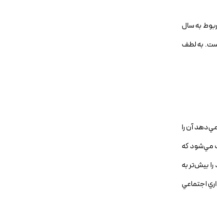
 تاريخي که در SERPs نشان داده مي‌شود مربوط به سال
است. به لطف
مي‌دهد آن را
ث مي‌شود که
ا بيش‌تر به
ذاري اجتماعي