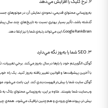
2. نرخ کليک را افزايش مي‌دهد
گذشته باشد، تأثير بسيار بهتري نسبت به تاريخ‌هاي چند سال پيش 
Google RankBrain، اين مي‌تواند رتبه‌ي شما را نيز ارتقا دهد.
3. SEO شما را به‌روز نگه مي‌دارد
گوگل، الگوريتم خود را بارها در سال به‌روز مي‌کند. برخي تغييرات، 
با آخرين پيشرفت‌ها و قوانين تغيير يافته به‌روز کنيد. يک راه خو
گوگل سايت شما را بيش‌تر فهرست‌بندي کند. اين باعث مي‌شود موتو
وب‌سايت شما بفرستد. علاوه بر اين، به‌روزرساني محتواي بلاگ به شم
بيش تر، پيوندهاي ورودي و هم‌چنين ترافيک مي‌شود. همه‌ي چيزها