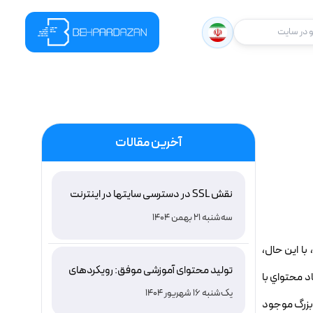
در سایت
آخرین مقالات
نقش SSL در دسترسی سایتها در اینترنت
ملی ایران و باور غلط درباره دامنه های IR
سه‌شنبه 21 بهمن 1404
با اين حال،
تولید محتوای آموزشی موفق: رویکردهای
به اين دليل که ايجاد محتواي با
نوین و اثربخش
یک‌شنبه 16 شهریور 1404
 بزرگ موجود