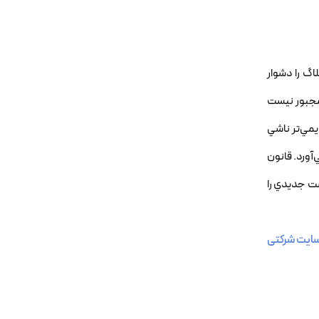
يد بلاگ را دشوار
 مجبور نيست
ديمي‌تر ناشي
آورد. قانون
پست جديدي را
ایت شرکتی