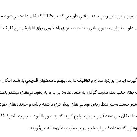
به‌روزرساني محتواي قديمي، نحوه‌ي نمايش آن در موتورهاي جست‌وجو را نيز تغيير مي‌دهد. وقتي
دارد. بنابراين، به‌روزرساني منظم محتواي راه خوبي براي افزايش نرخ کليک 
تأثيرات زيادي بر رتبه‌بندي و ترافيک دارند. بهبود محتواي قديمي به شما امکان 
ب براي جلب نظر مثبت گوگل به شما. علاوه بر اين، به‌روزرساني‌هاي بيشتر باع
ر جست‌وجو انتظار به‌روزرساني‌هاي بيش‌تري داشته باشد و خزنده‌هاي خود ر
ا امکان مي‌دهد آن را دوباره تبليغ کنيد، که به طور بالقوه منجر به اشتراک‌گ
يي که تعداد کمي از صاحبان وب‌سايت به آن‌ها نه مي‌گويند.