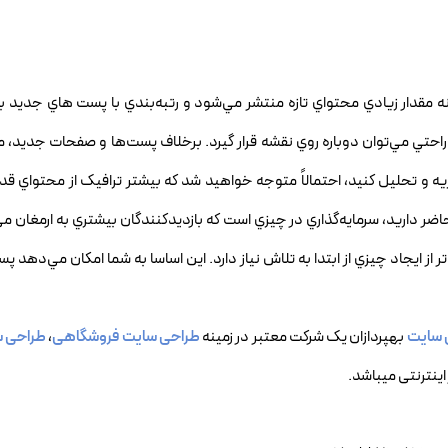
محتواي موجود داراي ROI عالي است. روزانه مقدار زيادي محتواي تازه منتشر مي‌شود و رتبه‌بندي با پست هاي جد
 راحتي مي‌توان دوباره روي نقشه قرار گيرد. برخلاف پست‌ها و صفحات جديد،
 تجزيه و تحليل کنيد، احتمالاً متوجه خواهيد شد که بيشتر ترافيک از محتواي ق
ضر داريد، سرمايه‌گذاري در چيزي است که بازديدکنندگان بيشتري به ارمغان مي‌
‌تر از ايجاد چيزي از ابتدا به تلاش نياز دارد. اين اساسا به شما امکان مي‌دهد 
 سایت
بهپردازان یک شرکت معتبر در زمینه
طراحی سایت فروشگاهی
،
طراحی س
اینترنتی میباشد.