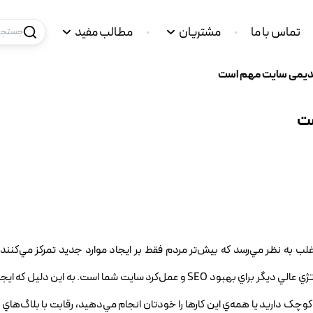
تماس با ما
مشتریان
مطالب مفید
جستجو 
 قدیمی سایت مهم است
ست
اغلب به نظر مي‌رسد که بيش‌تر مردم فقط بر ايجاد موارد جديد تمرکز مي‌کنند، 
به‌روزرساني محتواي قديمي و تازه کردن صفحات موجود، يک استراتژي عالي ديگر براي بهبود SEO و عمل‌کرد سايت شما است. 
کوچک داريد يا همه‌ي اين کارها را خودتان انجام مي‌دهيد، رقابت با بلاگ‌هاي