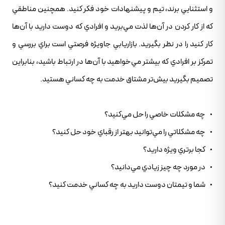
و استثنايي برند، تيم و پيشنهادات خود فکر کنيد. همچنين مناطقي
که از کار کردن در آن‌ها لذت مي‌بريد و افرادي که دوست داريد با آن‌ها
کار کنيد را در نظر بگيريد. بازاريابي جاويژه فرصتي است براي بررسي و
تمرکز بر افرادي که بيشتر مي‌خواهيد با آن‌ها در ارتباط باشيد، بنابراين
تصميم بگيريد بيش‌تر مشتاق خدمت به چه کساني هستيد.
• چه مشکلات خاصي را حل مي‌کنيد؟
• چه مشکلاتي را مي‌توانيد بهتر از رقباي خود حل کنيد؟
• کجا برتري ويژه داريد؟
• در مورد چه چيز زيادي مي‌دانيد؟
• شما و تيمتان دوست داريد به چه کساني خدمت کنيد؟