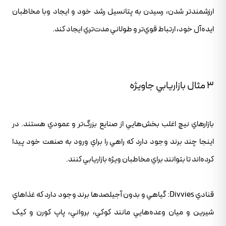
ارزشمندتر شدن، رسيدن به پتانسيل رشد خود و ايجاد وبا مخاظبان
ايده‌آل خود، ارتباط قوي‌تر و طولاني مدت‌تري ايجاد کند.
3 مثال بازاريابي جاويژه
بازارهاي نيچ اغلب بخش‌هايي از صنايع بزرگ‌تر و عمودي هستند. در
اينجا چند برند وجود دارد که راهي را براي ورود به صنعت خود پيدا
کرده‌اند تا بتوانند براي مخاطبان ويژه بازاريابي کنند.
قنادي Divvies: گياهي و بدون آجيلصدها برند وجود دارد که غذاهاي
شيرين و ميان وعده‌هايي مانند کوکي، برواني، پاپ کورن و کيک