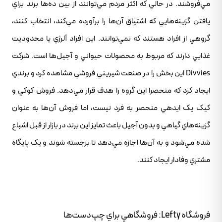
مي‌فروشند. در حالي که اکثر مردم مي‌توانند از بين ده‌ها برند براي
يافتن گزينه‌هايي که اشتياق آن‌ها را برآورده مي‌کند، انتخاب کنند،
گروهي از افراد هستند که نمي‌توانند. اين افراد آلرژي يا محدوديت
غذايي دارند که مربوط به محصولات حيواني و آجيل‌ها است. شرکت
Divvies اين بخش را در صنعت شيريني فروشي مشاهده کرد و برندي
ايجاد کرد که منحصرا اين گروه را هدف قرار مي‌دهد. فروش کوکي و
کيک يک ايدهي منحصر به فرد نيست، اما فروش آن‌ها به عنوان
گزينه‌هاي گياهي و بدون آجيل باعث تمايز اين برند در بازار از قبل اشباع
شده مي‌شود و به آن‌ها اجازه مي‌دهد تا برجسته شوند و يک پايگاه
مشتري وفادار ايجاد کنند.
فروشگاه Lefty: فروشگاهي براي چپ‌دست‌ها