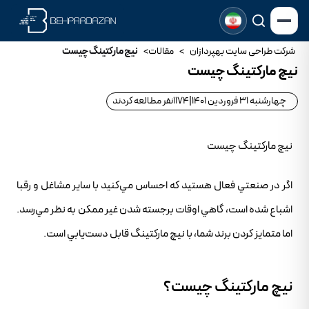
شرکت طراحی سایت بهپردازان
>
مقالات
>
نیچ مارکتینگ چیست
نیچ مارکتینگ چیست
چهارشنبه 31 فروردین 1401
|
1174
نفر مطالعه کردند
نیچ مارکتینگ چیست
اگر در صنعتي فعال هستيد که احساس مي‌کنيد با ساير مشاغل و رقبا
اشباع شده است، گاهي اوقات برجسته شدن غير ممکن به نظر مي‌رسد.
اما متمايز کردن برند شما، با نيچ مارکتينگ قابل دست‌يابي است.
نيچ مارکتينگ چيست؟