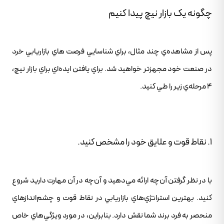
چگونه يک بازار نيچ پيدا کنيم
پس از مشاهده‌ي چند مثال، براي شناسايي فرصت هاي بازاريابي خرد
در صنعت خود مجهزتر خواهيد شد. براي يافتن ايده‌اي براي بازار نيچ،
4 مرحله‌ي زير را طي کنيد.
1. نقاط قوت و علايق خود را مشخص کنيد.
با در نظر گرفتن آن‌چه ارائه مي‌دهيد و آن‌چه در آن مهارت داريد شروع
کنيد. بهترين استراتژي‌هاي بازاريابي در نقاط قوت و چشم‌اندازهاي
منحصر به فرد برند شما نقش دارد. بنابراين، در مورد ويژگي‌هاي خاص