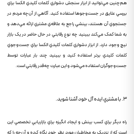
هم‌چنين مي‌توانيد از ابزار سنجش دشواري کلمات کليدي الکسا براي
بررسي علايق در جست‌وجوها استفاده کنيد. آگاهي از آن‌چه مردم در
جستجوي آن هستند، بينشي راجع به علاقه‌ي مشتري ارائه مي‌دهد و
به شما کمک مي‌کند ببينيد چه نوع رقابتي در حال حاضر در يک بازار
نيچ وجود دارد. از ابزار دشواري کلمات کليدي الکسا براي جست‌وجوي
کلمات کليدي برتر استفاده کنيد و ببينيد چند بار عبارات توسط
جست‌وجوگران استفاده مي‌شود و اين عبارت چه‌قدر رقابتي است.
3. با مشتري ايده آل خود آشنا شويد.
راه ديگر براي کسب بينش و ايجاد انگيزه براي بازاريابي تخصصي اين
است که از نزديک به مخاطبان مورد نظر خود نگاه کرده و آن‌چه را که