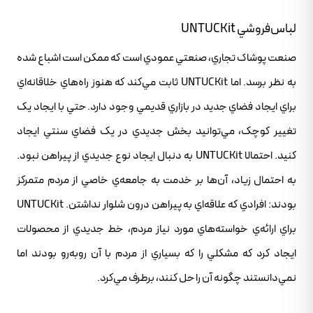
لباس‌فروشي UNTUCKit
صنعت پوشاک تجاري، صنعتي عمودي است که ممکن است اشباع شده
به نظر برسد. اما UNTUCKit ثابت مي‌کند که هنوز راه‌هاي خلاقانه‌اي
براي ايجاد فضاي جديد در بازاري قديمي وجود دارد. حتي با ايجاد يک
تغيير کوچک، مي‌توانيد بخش جديدي در يک فضاي سنتي ايجاد
کنيد. احتمالا UNTUCKit به دنبال ايجاد نوع جديدي از پيراهن نبود.
به احتمال زياد، آن‌ها بر خدمت به جامعه‌ي خاصي از مردم متمرکز
بودند: افرادي که علاقه‌اي به پيراهن درون شلوار نداشتن. UNTUCKit
براي ارائه‌ي خواسته‌هاي مورد نياز مردم، خط جديدي از محصولات
ايجاد کرد که مشکلي را که بسياري از مردم با آن روبه‌رو بودند اما
نمي‌دانستند چگونه آن را حل کنند، برطرف مي‌کرد.