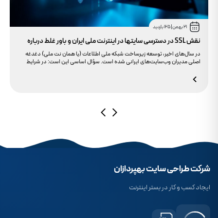
21 بهمن
|
125 بازدید
نقش SSL در دسترسی سایتها در اینترنت ملی ایران و باور غلط درباره
دامنه های IR
در سال‌های اخیر، توسعه زیرساخت شبکه ملی اطلاعات (یا همان نت ملی) دغدغه
اصلی مدیران وب‌سایت‌های ایرانی شده است. سؤال اساسی این است: در شرایط
محدودیت‌های اینترنت بین‌الملل، چگونه می‌توانیم پایداری دسترسی کاربران داخلی
به سایت خود را تضمین کنیم؟ بسیاری گمان می‌کنند تنها دامنه .ir کافی است، اما
حقیقت این است که بدون توجه به مولفه حیاتی SSL، تضمینی برای بالا آمدن سایت
در شرایط نت ملی وجود ندارد.
شرکت طراحی سایت بهپردازان
ایجاد کسب و کار در بستر اینترنت