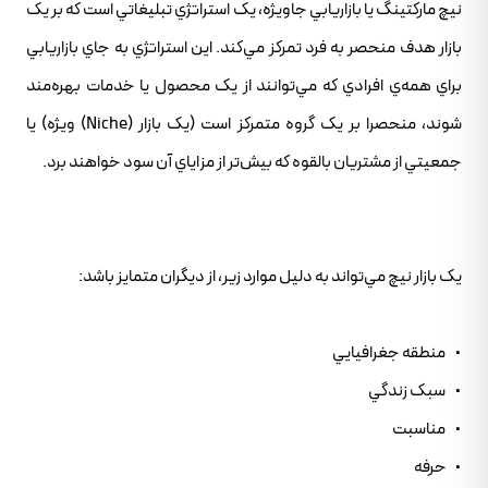
نيچ مارکتينگ يا بازاريابي جاويژه، يک استراتژي تبليغاتي است که بر يک
بازار هدف منحصر به فرد تمرکز مي‌کند. اين استراتژي به جاي بازاريابي
براي همه‌ي افرادي که مي‌توانند از يک محصول يا خدمات بهره‌مند
شوند، منحصرا بر يک گروه متمرکز است (يک بازار (Niche) ويژه) يا
جمعيتي از مشتريان بالقوه که بيش‌تر از مزاياي آن سود خواهند برد.
يک بازار نيچ مي‌تواند به دليل موارد زير، از ديگران متمايز باشد:
• منطقه جغرافيايي
• سبک زندگي
• مناسبت
• حرفه