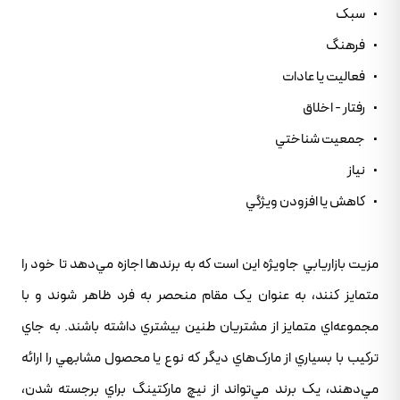
• سبک
• فرهنگ
• فعاليت يا عادات
• رفتار - اخلاق
• جمعيت شناختي
• نياز
• کاهش يا افزودن ويژگي
مزيت بازاريابي جاويژه اين است که به برندها اجازه مي‌دهد تا خود را
متمايز کنند، به عنوان يک مقام منحصر به فرد ظاهر شوند و با
مجموعه‌اي متمايز از مشتريان طنين بيشتري داشته باشند. به جاي
ترکيب با بسياري از مارک‌هاي ديگر که نوع يا محصول مشابهي را ارائه
مي‌دهند، يک برند مي‌تواند از نيچ مارکتينگ براي برجسته شدن،