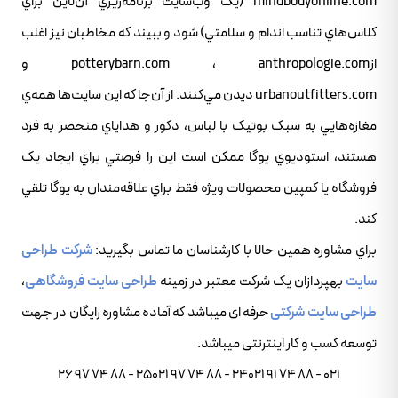
mindbodyonline.com (يک وب‌سايت برنامه‌ريزي آن‌لاين براي
کلاس‌هاي تناسب اندام و سلامتي) شود و ببيند که مخاطبان نيز اغلب
ازpotterybarn.com ، anthropologie.com و
urbanoutfitters.com ديدن مي‌کنند. از آن‌جا که اين سايت‌ها همه‌ي
مغازه‌هايي به سبک بوتيک با لباس، دکور و هداياي منحصر به فرد
هستند، استوديوي يوگا ممکن است اين را فرصتي براي ايجاد يک
فروشگاه يا کمپين محصولات ويژه فقط براي علاقه‌مندان به يوگا تلقي
کند.
براي مشاوره همين حالا با کارشناسان ما تماس بگيريد:
شرکت طراحی
سایت
بهپردازان یک شرکت معتبر در زمینه
طراحی سایت فروشگاهی
،
طراحی سایت شرکتی
حرفه ای میباشد که آماده مشاوره رایگان در جهت
توسعه کسب و کار اینترنتی میباشد.
021 - 88 74 91 24021 - 88 74 97 25021 - 88 74 97 26