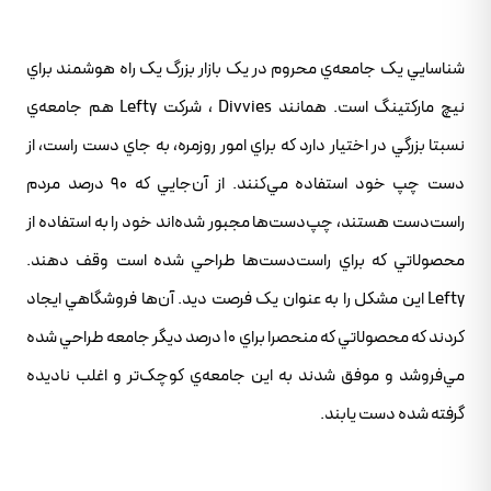
شناسايي يک جامعه‌ي محروم در يک بازار بزرگ يک راه هوشمند براي
نيچ مارکتينگ است. همانند Divvies ، شرکت Lefty هم جامعه‌ي
نسبتا بزرگي در اختيار دارد که براي امور روزمره، به جاي دست راست، از
دست چپ خود استفاده مي‌کنند. از آن‌جايي که 90 درصد مردم
راست‌دست هستند، چپ‌دست‌ها مجبور شده‌اند خود را به استفاده از
محصولاتي که براي راست‌دست‌ها طراحي شده است وقف دهند.
Lefty اين مشکل را به عنوان يک فرصت ديد. آن‌ها فروشگاهي ايجاد
کردند که محصولاتي که منحصرا براي 10 درصد ديگر جامعه طراحي شده
مي‌فروشد و موفق شدند به اين جامعه‌ي کوچک‌تر و اغلب ناديده
گرفته شده دست يابند.