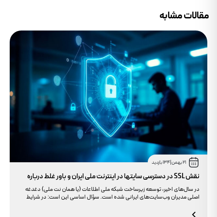
مقالات مشابه
21 بهمن
|
134 بازدید
نقش SSL در دسترسی سایتها در اینترنت ملی ایران و باور غلط درباره
دامنه های IR
در سال‌های اخیر، توسعه زیرساخت شبکه ملی اطلاعات (یا همان نت ملی) دغدغه
اصلی مدیران وب‌سایت‌های ایرانی شده است. سؤال اساسی این است: در شرایط
محدودیت‌های اینترنت بین‌الملل، چگونه می‌توانیم پایداری دسترسی کاربران داخلی
به سایت خود را تضمین کنیم؟ بسیاری گمان می‌کنند تنها دامنه .ir کافی است، اما