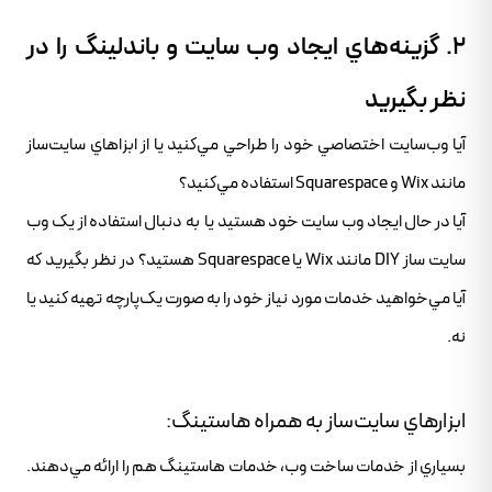
2. گزينه‌هاي ايجاد وب سايت و باندلينگ را در
نظر بگيريد
آيا وب‌سايت اختصاصي خود را طراحي مي‌کنيد يا از ابزاهاي سايت‌ساز
مانند Wix و Squarespace استفاده مي‌کنيد؟
آيا در حال ايجاد وب سايت خود هستيد يا به دنبال استفاده از يک وب
سايت ساز DIY مانند Wix يا Squarespace هستيد؟ در نظر بگيريد که
آيا مي‌خواهيد خدمات مورد نياز خود را به صورت يک‌پارچه تهيه کنيد يا
نه.
ابزارهاي سايت‌ساز به همراه هاستينگ:
بسياري از خدمات ساخت وب، خدمات هاستينگ هم را ارائه مي‌دهند.