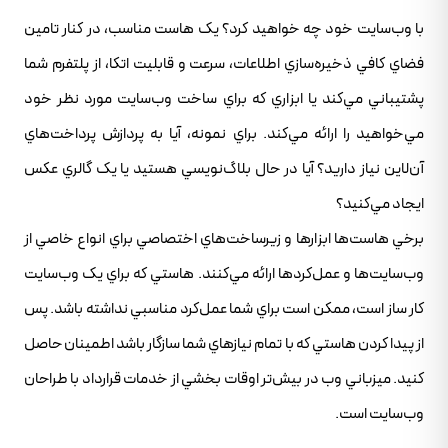
با وب‌سايت خود چه خواهيد کرد؟ يک هاست مناسب، در کنار تامين
فضاي کافي ذخيره‌سازي اطلاعات، سرعت و قابليت اتکا، از پلتفرم شما
پشتيباني مي‌کند يا ابزاري که براي ساخت وب‌سايت مورد نظر خود
مي‌خواهيد را ارائه مي‌کند. براي نمونه، آيا به پردازش پرداخت‌هاي
آن‌لاين نياز داريد؟ آيا در حال بلاگ‌نويسي هستيد يا يک گالري عکس
ايجاد مي‌کنيد؟
برخي هاست‌ها ابزارها و زيرساخت‌هاي اختصاصي براي انواع خاصي از
وب‌سايت‌ها و عمل‌کردها ارائه مي‌کنند. هاستي که براي يک وب‌سايت
کار ساز است، ممکن است براي شما عمل‌کرد مناسبي نداشته باشد. پس
از پيدا کردن هاستي که با تمام نيازهاي شما سازگار باشد اطمينان حاصل
کنيد. ميزباني وب در بيش‌تر اوقات بخشي از خدمات قرارداد با طراحان
وب‌سايت است.