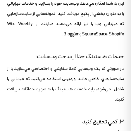
اين به شما امکان مي‌دهد وب‌سايت خود را بسازيد و خدمات ميزباني
را به عنوان بخشي از پکيج دريافت کنيد. نمونه‌هايي از سايت‌سازهايي
که ميزباني وب را نيز ارائه مي‌دهند عبارتند از Wix، Weebly،
SquareSpace، Shopify و Blogger.
خدمات هاستينگ جدا از ساخت وب‌سايت:
در صورتي که يک وب‌سايي کاملا سفارشي و اختصاصي مي‌سازيد يا از
سايت‌سازهاي خاصي مانند وردپرس استفاده مي‌کنيد که ميزباني را
شامل نمي‌شود، بايد خدمات هاستينگ را به صورت جداگانه دريافت
کنيد.
3. کمي تحقيق کنيد