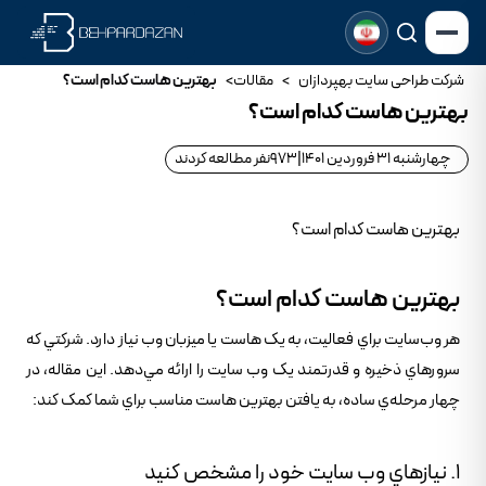
شرکت طراحی سایت بهپردازان
>
مقالات
>
بهترین هاست کدام است؟
بهترین هاست کدام است؟
چهارشنبه 31 فروردین 1401
|
973
نفر مطالعه کردند
بهترین هاست کدام است؟
بهترين هاست کدام است؟
هر وب‌سايت براي فعاليت، به يک هاست يا ميزبان وب نياز دارد. شرکتي که
سرورهاي ذخيره و قدرتمند يک وب سايت را ارائه مي‌دهد. اين مقاله، در
چهار مرحله‌ي ساده، به يافتن بهترين هاست مناسب براي شما کمک کند:
1. نيازهاي وب سايت خود را مشخص کنيد