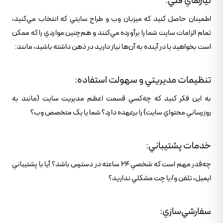
نيازهاي فني:
اطمينان حاصل کنيد که ميزبان وب و طراح سايتي که انتخاب مي‌کنيد،
تمام الزامات سايت شما را برآورده مي‌کنند و هم‌چنين مواردي را که ممکن
است بخواهيد يا در آينده به آن‌ها نياز داريد در ذهن داشته باشيد، مانند:
تنظيمات مديريتي و سهولت استفاده:
به اين فکر کنيد که چه‌کسي قسمت اعظم مديريت سايت (مانند به
روزرساني محتواي سايت) را برعهده دارد؟ شما يا يک متخصص وب؟
خدمات پشتيباني:
چه‌قدر مهم است که شخصي 24 ساعته در دسترس باشد؟ آيا با پشتيباني
ايميل، تلفن و/يا چت مشکلي نداريد؟
سفارشي‌سازي: