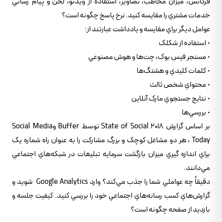
فرکانس، ميزان مخاطب، تصاوير، استفاده از ويدئو، لحن و پيام رساني
خدمات مشتري را مقايسه کنيد. نرخ پاسخ چگونه است؟
عوامل ديگر براي مقايسه و يادداشت عبارتند از:
• استفاده از شکلک
• مسنجر فيس بوک، چت‌ها و هوش مصنوعي
• کلمات کليدي و هشتگ‌ها
• محتواي شخص ثالث
• نتايج جستجوي مارک آنلاين
• بررسي‌ها
بر اساس گزارش State of Social 2018 توسط Buffer وSocial Media
Today ، هر دو مشاغل کوچک و بزرگ مشارکت را به عنوان راه شماره يک
براي اندازه گيري ميزان بازگشت سرمايه تبليغات در شبکه‌هاي اجتماعي
مي‌دانند.
دقيقاً چه عواملي شما را جذب مي‌کند؟ وارد Google Analytics شويد و
گزارش‌هاي کسب رسانه‌هاي اجتماعي خود را بررسي کنيد. کيفيت جلسه و
بازديد از صفحه چگونه است؟