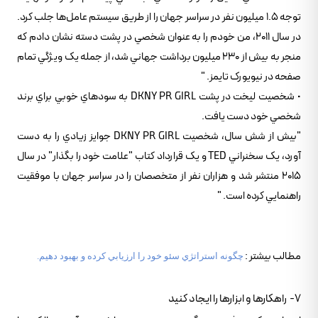
توجه 1.5 ميليون نفر در سراسر جهان را از طريق سيستم عامل‌ها جلب کرد.
در سال 2011، من خودم را به عنوان شخصي در پشت دسته نشان دادم که
منجر به بيش از 230 ميليون برداشت جهاني شد، از جمله يک ويژگي تمام
صفحه در نيويورک تايمز. "
• شخصيت ليخت در پشت DKNY PR GIRL به سودهاي خوبي براي برند
شخصي خود دست يافت.
"بيش از شش سال، شخصيت DKNY PR GIRL جوايز زيادي را به دست
آورد، يک سخنراني TED و يک قرارداد کتاب "علامت خود را بگذار" در سال
2015 منتشر شد و هزاران نفر از متخصصان را در سراسر جهان با موفقيت
راهنمايي کرده است. "
مطالب بيشتر :
چگونه استراتژي سئو خود را ارزيابي کرده و بهبود دهيم.
7- راهکارها و ابزارها را ايجاد کنيد