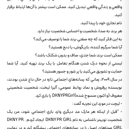
واقعي و زندگي واقعي تبديل کنيد. ممکن است بيشتر با آن‌ها ارتباط برقرار
کنيد.
نام تجاري خود را پيدا کنيد.
هر برند به صدا، شخصيت و احساس شخصيت نياز دارد.
به اين فکر کنيد که چه صفتي برند شما را توصيف مي‌کند؟
آيا شما سرگرم کننده، بازيگوش، يا دنج هستيد؟
ممکن است برند شما جدي، صاف و بدون شکلک باشد؟
ليستي از نحوه درک شدن هنگام تعامل با يک برند تهيه کنيد. آيا شما
حمايت و تشويق مي‌کنيد يا پر شور و جسور هستيد؟
در سال 2009، زماني که رسانه‌هاي اجتماعي تازه در حال داغ شدن بودند،
نويسنده پرفروش و نماد روابط عمومي، آليزا ليخت، شخصيت شخصيتي
معروف (و اکنون منسوخ شده)DKNYPRGirl را بازي کرد.
• ليچت در مورد اين تجربه گفت :
• "قبل از اينکه هر مارک مد ديگري وارد بازي اجتماعي شود، من يک
شخصيت توييتر ناشناس به نام DKNY PR GIRL ايجاد کردم . DKNY PR
GIRL صداهاي اصيل را در رسانه‌هاي اجتماعي پيشگام کرد و در نهايت