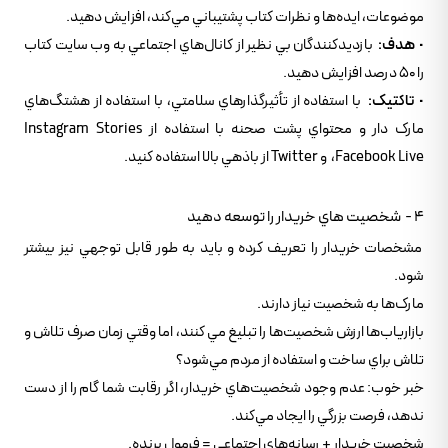
موضوعات، ايده‌ها و نظرات کتاب پشتيباني مي‌کند، افزايش دهيد.
•
هدف:
بازديدکنندگان بي نظير از کانال‌هاي اجتماعي به وب سايت کتاب
را 50 درصد افزايش دهيد.
•
تاکتيک:
با استفاده از تأثيرگذارهاي سلامتي، با استفاده از هشتگ‌هاي
مارک دار و محتواي پشت صحنه با استفاده از Instagram Stories
،Facebook Live و Twitter از باذهي بالا استفاده کنيد.
4 - شخصيت هاي خريدار را توسعه دهيد
مشخصات خريدار را تعريف کرده و بايد به طور قابل توجهي نيز بيشتر
شود.
مارک‌ها به شخصيت نياز دارند.
بازارياب‌ها ارزش شخصيت‌ها را تبليغ مي کنند، اما وقتي زمان صرف تلاش و
تلاش براي ساخت و استفاده از مردم مي‌شود؟
خبر خوب: عدم وجود شخصيت‌هاي خريدار، اگر رقابت شما گام را از دست
ندهد، فرصت بزرگي را ايجاد مي‌کند.
شخصيت خريدار + رسانه‌هاي اجتماعي = فرمول برنده.