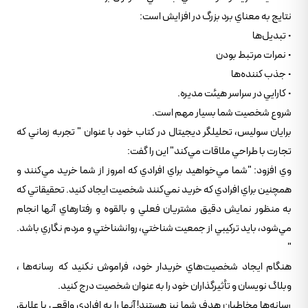
نتايج به معناي برد بزرگ در افزايش است:
• تبديل‌ها
• نمرات مرتبط بودن
• جذب کننده‌ها
• کارايي در سراسر هيئت مديره.
شروع شخصيت شما بسيار مهم است.
برايان سوليس، تحليلگر ديجيتال در کتاب خود با عنوان " تجربه زماني که
تجارت با طراحي ملاقات مي‌کند" اين را گفت:
وي افزود: "شما مي‌خواهيد براي افرادي که امروز از شما خريد مي‌کنند و
همچنين براي افرادي که خريد نمي‌کنند شخصيت ايجاد کنيد. تحقيقاتي که
به منظور نمايش دقيق مشتريان فعلي و بالقوه و رفتارهاي آنها انجام
مي‌شود، بايد ترکيبي از جمعيت شناختي، روانشناختي و مردم نگاري باشد.
"
هنگام ايجاد شخصيت‌هاي خريدار خود، فراموش نکنيد که رسانه‌ها ،
وبلاگ نويسان و تأثيرگذاران خود را به عنوان شخصيت درج کنيد.
رسانه‌ها مخاطبان هدف شما نيز هستند! آنها را به افرادي واقعي با علايق