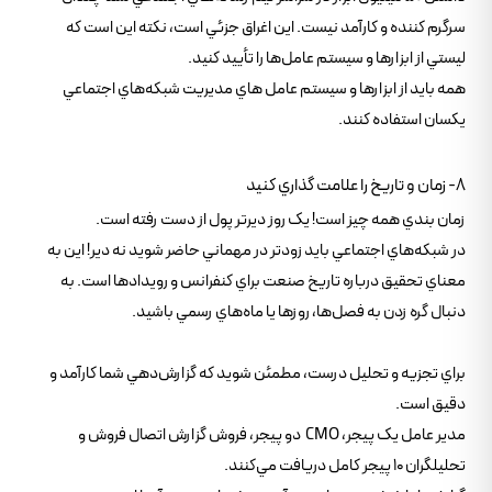
سرگرم کننده و کارآمد نيست. اين اغراق جزئي است، نکته اين است که
ليستي از ابزارها و سيستم عامل‌ها را تأييد کنيد.
همه بايد از ابزارها و سيستم عامل هاي مديريت شبکه‌هاي اجتماعي
يکسان استفاده کنند.
8- زمان و تاريخ را علامت گذاري کنيد
زمان بندي همه چيز است! يک روز ديرتر پول از دست رفته است.
در شبکه‌هاي اجتماعي بايد زودتر در مهماني حاضر شويد نه دير! اين به
معناي تحقيق درباره تاريخ صنعت براي کنفرانس و رويدادها است. به
دنبال گره زدن به فصل‌ها، روزها يا ماه‌هاي رسمي باشيد.
براي تجزيه و تحليل درست، مطمئن شويد که گزارش‌دهي شما کارآمد و
دقيق است.
مدير عامل يک پيجر، CMO دو پيجر، فروش گزارش اتصال فروش و
تحليلگران 10 پيجر کامل دريافت مي‌کنند.