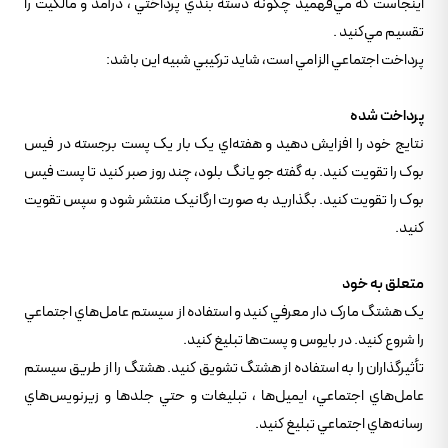
اينجاست که مي‌فهميد چگونه دسته بندي پرداختي ، درآمد و مالکيت را
تقسيم مي‌کنيد .
پرداخت اجتماعي الزامي است، شايد ترکيبي شبيه اين باشد:
پرداخت شده
نتايج خود را افزايش دهيد و هفته‌اي يک بار يک پست برجسته در فيس
بوک را تقويت کنيد. به گفته جو يانگ بلود، چند روز صبر کنيد تا پست فيس
بوک را تقويت کنيد. بگذاريد به صورت ارگانيک منتشر شود و سپس تقويت
کنيد.
متعلق به خود
يک هشتگ مارک دار معرفي کنيد و استفاده از سيستم عامل‌هاي اجتماعي
را شروع کنيد. در بايوس و پست‌ها تبليغ کنيد.
تأثيرگذاران را به استفاده از هشتگ تشويق کنيد. هشتگ را از طريق سيستم
عامل‌هاي اجتماعي، ايميل‌ها ، تبليغات و حتي جلدها و زيرنويس‌هاي
رسانه‌هاي اجتماعي تبليغ کنيد.