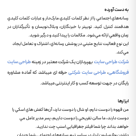
به دست آورده
رسانه‌هاي اجتماعي را از نظر کلمات کليدي مارک‌دار و عبارات کلمات کليدي
هدفمند کنترل کنيد. توييتر با خبرنگاران، وبلاگ‌نويسان و تأثيرگذاران در
زمان واقعي ارائه مي‌شود. مکالمات را پيدا کنيد و درگير شويد.
اين نوع فعاليت نتايج مثبتي در پوشش رسانه‌اي، اشتراک و تعامل ايجاد
مي‌کند.
شرکت طراحی سایت
بهپردازان یک شرکت معتبر در زمینه
طراحی سایت
فروشگاهی
،
طراحی سایت شرکتی
حرفه ای میباشد که آماده مشاوره
رایگان در جهت توسعه کسب و کار اینترنتی میباشد.
ابزارها
من قهوه را دوست دارم، او شال را دوست دارد، آن‌ها کفش هاي اسکي را
دوست دارند، ما سالن تفريحي را دوست داريم، پسر مدير عامل مي
خواهد بداند چرا شما فيلتر جغرافيايي اسنپ چت نداريد.
داشتن 50 ميليون ابزار در سراسر تيم رسانه‌هاي اجتماعي شما چندان