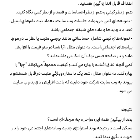
اهداف قابل اندازه گيري هستيد.
هم از نظر کيفي و هم از نظر احساسات و قصد و از نظر کمي نگاه کنيد.
• نمونه‌هاي کمي مي‌تواند جلسات وب سايت، تعداد ثبت نام‌هاي ايميل،
تعداد بازديدها و داده‌هاي شبکه اجتماعي باشد.
• نمونه‌هاي کيفي شامل احساساتي مانند بررسي مثبت يا نظرات در مورد
پيام‌هاي اجتماعي است. به عنوان مثال، آيا شما در منو قيمت را افزايش
داده و در صفحه فيس بوک آن شکايتي داشته ايد؟
کمي آنچه اتفاق افتاده را بيان مي‌کند و کيفيت معمولاً مي‌تواند "چرا" را
بيان کند. به عنوان مثال، شما يک داستان ويژگي مثبت در قابل شستشو با
پيوند به وب سايت شرکت خود داريد که باعث افزايش بازديد وب سايت
مي‌شود.
نتيجه
بعد از پيگيري همه اين مراحل، چه مرحله‌اي است؟
ممکن است در نتيجه روند استراتژي جديد رسانه‌هاي اجتماعي خود را در
جهت ديگري پيدا کنيد.