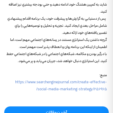
شايد به کمپين هشتگ خود ادامه دهيد و حتي بودجه بيشتري نيز اضافه
کنيد.
پس از دستيابي به گزارش‌ها و پيشرفت خود، يک برنامه اقدام پيشنهادي
شامل مراحل بعدي ايجاد کنيد. تجزيه و تحليل و توصيه‌هايي را براي
تفسير يافته‌هاي خود ارائه دهيد.
گرچه داشتن يک استراتژي مستند در رسانه‌هاي اجتماعي مهم است، اما
اطمينان از اينکه اين برنامه روان و انعطاف پذير است مهمتر است.
با درگير بودن و مکالمه، شبکه‌هاي اجتماعي را در شبکه‌هاي اجتماعي حفظ
کنيد. اين استراتژي دنبال خواهد شد، جريان مي‌يابد و پر مي‌شود.
منبع:
https://www.searchenginejournal.com/create-effective-
social-media-marketing-strategy/256965/
آخرین مقالات