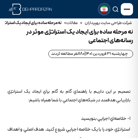
شرکت طراحی سایت بهپردازان
>
مقالات
>
نه مرحله ساده برای ایجاد یک استراتژی 
نه مرحله ساده برای ایجاد یک استراتژی موثر در
رسانه‌های اجتماعی
چهارشنبه 31 فروردین 1401
|
1180
نفر مطالعه کردند
تصميم بر اين داريم با راهنماي گام به گام براي ايجاد يک استراتژي
بازاريابي هدفمند در شبکه‌هاي اجتماعي با شما همراه باشيم:
1- خلاصه‌اي اجرايي بنويسيد
استراتژي خود را با يک خلاصه اجرايي شروع کنيد. هدف اصلي و اهداف