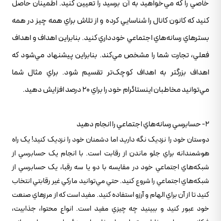
خاصي را که مي‌خواهيد به آن برسيد را تعيين کنيد. اطمينان حاصل
کنيد که کانون کانال را شناسايي کرده و از تلاش براي همه چيز در همه
بسترهاي رسانه‌هاي اجتماعي خودداري کنيد. بنابراين اهداف و اهداف
فعلي، تجارت شما را مشخص مي‌کند. بنابراين پيشنهاد مي‌شود که
اهداف بزرگتر به اهداف کوچک‌تر تقسيم شود. براي مثال شما
مي‌توانيد مخاطبان اينستاگرام خود را براي 20 درصد افزايش دهيد.
2- حسابرسي رسانه‌هاي اجتماعي را انجام دهيد
دوستان خود را نزديک نگه داريد اما دشمنان خود را نزديک کنيد! يک راه
هوشمندانه براي جلو ماندن از رقابت است. با انجام يک حسابرسي از
شبکه‌هاي اجتماعي خود در مقايسه با دو يا سه رقبا، يک حسابرسي از
شبکه‌هاي اجتماعي را شروع کنيد. حتي مي‌توانيد مارکي غير رقابتي انتخاب
کنيد تا از آن براي الهام و آرزو استفاده کنيد. مفيد است که از مرزهاي صنعت
خود عبور کنيد و ببينيد چه چيزي مفيد است. انواع محتوا، جذابيت،