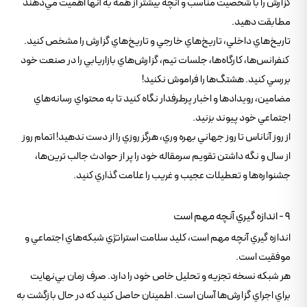
گزارش را با شخصيت مناسب و آنچه بيشتر از همه به آنها اهميت مي‌دهند
مطابقت دهيد.
تاريخ‌هاي داخلي، تاريخ‌هاي خارجي و تاريخ‌هاي گزارش را مشخص کنيد.
کنفرانس‌ها، کارگاه‌ها، جلسات تيم، گزارش‌هاي بازاريابي را در صنعت خود
بررسي کنيد. هشتگ‌ها را فراموش نکنيد!
مضامين، رويدادها و اخبار پرطرفدار نگاه کنيد تا به محتواي رسانه‌هاي
اجتماعي خود پيوند بزنيد.
از روز آناناس تا روز جهاني بهره وري، هرگز روزي را از دست ندهيد! اتمام روز
از سال و نگه داشتن تقويم سرمقاله خود را پر از حوادث جالب ترين‌ها،
جشنواره‌ها و تعطيلات عجيب و غريب را علامت گذاري کنيد.
9 - اندازه گيري آنچه مهم است
اندازه گيري آنچه مهم است، کليد سلامت استراتژي شبکه‌هاي اجتماعي و
موفقيت است.
هر شبکه نسخه تجزيه و تحليل خاص خود را دارد. صرف زمان بي‌نهايت
براي اجراي گزارش‌ها آسان است. اطمينان حاصل کنيد که در حال بازگشت به