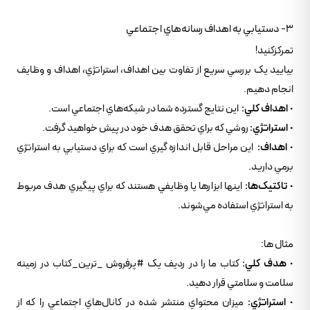
3- دستيابي به اهداف رسانه‌هاي اجتماعي
تمرکزکنيد!
بياييد يک بررسي سريع از تفاوت بين اهداف، استراتژي، اهداف و وظايف
انجام دهيم.
•
اهداف کلي:
اين نتايج گسترده شما در شبکه‌هاي اجتماعي است.
•
استراتژي:
روشي که براي تحقق هدف خود در پيش خواهيد گرفت.
•
اهداف:
اين مراحل قابل اندازه گيري است که براي دستيابي به استراتژي
برمي داريد.
•
تاکتيک‌ها:
اينها ابزارها يا وظايفي هستند که براي پيگيري هدف مربوط
به استراتژي استفاده مي‌شوند.
مثال ها:
•
هدف کلي:
کتاب ما را در رديف يک #پرفروش _ترين_کتاب در زمينه
سلامت و سلامتي قرار دهيد.
•
استراتژي:
ميزان محتواي منتشر شده در کانال‌هاي اجتماعي را که از