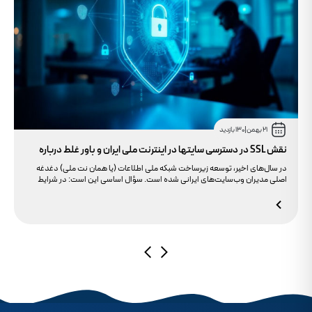
21 بهمن
|
130 بازدید
نقش SSL در دسترسی سایتها در اینترنت ملی ایران و باور غلط درباره
دامنه های IR
در سال‌های اخیر، توسعه زیرساخت شبکه ملی اطلاعات (یا همان نت ملی) دغدغه
اصلی مدیران وب‌سایت‌های ایرانی شده است. سؤال اساسی این است: در شرایط
محدودیت‌های اینترنت بین‌الملل، چگونه می‌توانیم پایداری دسترسی کاربران داخلی
به سایت خود را تضمین کنیم؟ بسیاری گمان می‌کنند تنها دامنه .ir کافی است، اما
حقیقت این است که بدون توجه به مولفه حیاتی SSL، تضمینی برای بالا آمدن سایت
در شرایط نت ملی وجود ندارد.