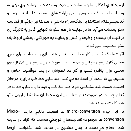
از مرحله اي که کاربر وارد وبسايت مي‌شود، وظيفه جلب رضايت وي برعهده
وبسايت است. اگرچه بررسي برخي پارامترهاي وبسايت‌ها مانند سرعت و
کدنويسي‌هاي استاندارد، لينک‌سازي داخلي و منوها نيز جزئي از فعاليت
سئو بحساب مي‌آيد اما در نهايت باز هم سئو به تنهايي قادر به تاثيرگذاري
بر کليت آن نيست و وظيفه‌ي کنترل وبسايت به طور کلي، بخشي از وظايف
سئو محسوب نمي‌شود.
اگر شما يک کسب و کار محلي داريد، بهينه سازي وب سايت براي سرچ
محلي کاري بسيار حياتي و مهم است. امروزه کاربران بسيار زيادي از سرچ
محلي براي يافتن کسب و کار مد نظرشان در يک موقعيت خاص و
مسيريابي به سمت آن استفاده مي‌کنند. شناسايي مخاطب در اين امر حائز
اهميت هست بايد مشخص شود چند مخاطب وجود دارد و نياز و هدف هر
کدام چيست در صورت عدم شناسايي اين مخاطبان مطمئنا از ارزش سئو
شما کاسته خواهد شد.
در اين بين، micro-conversion ها اهميت بالايي دارند. Micro-
conversion ها مجموعه فعاليت‌هاي کوچکي هستند که افراد در سايت
شما انجام مي‌دهند تا زمان بيشتري در سايت شما بگذرانند. آن‌ها