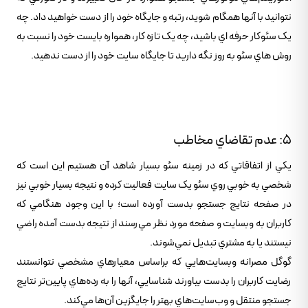
نتوانيد با آنها همگام شويد، رتبه و جايگاه خود را از دست خواهيد داد. چه
يک سئوکار حرفه اي باشيد، چه يک تازه کار، همواره بايست خود را نسبت به
روش هاي سئو به روز نگه داريد تا جايگاه سايت خود را از دست ندهيد.
5: عدم تقاضاي مخاطب
يکي از اتفاقاتي که در زمينه سئو بسيار شاهد آن هستيم اين است که
شخصي به خوبي روي سئو يک سايت فعاليت کرده و نتيجه بسيار خوبي نيز
در صفحه نتايج جستجو بدست آورده است؛ با اين وجود هنگامي که
کاربران به وبسايت و صفحه مورد نظر مي‌رسند از نتيجه بدست آمده راضي
نيستند يا به مشتري تبديل نمي‌شوند.
گوگل مصرانه وبسايت‌هايي که براساس معيارهاي مشخصي نتوانستند
رضايت کاربران را بدست بياورند شناسايي، آنها را به رده‌هاي پايين‌تر نتايج
جستجو منتقل و وب‌سايت‌هاي بهتر را جايگزين آن‌ها مي‌کند.