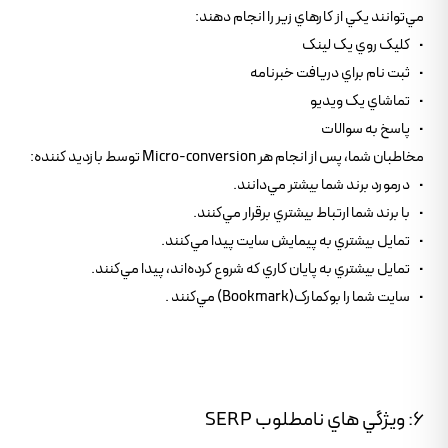
مي‌توانند يکي از کارهاي زير را انجام دهند:
• کليک روي يک لينک
• ثبت نام براي دريافت خبرنامه
• تماشاي يک ويديو
• پاسخ به سوالات
مخاطبان شما، پس از انجام هر Micro-conversion توسط بازديد کننده:
• درمورد برند شما بيشتر مي‌دانند.
• با برند شما ارتباط بيشتري برقرار مي‌کنند.
• تمايل بيشتري به پيمايش سايت پيدا مي‌کنند.
• تمايل بيشتري به پايان کاري که شروع کرده‌‌اند، پيدا مي‌کنند.
• سايت شما را بوکمارک(Bookmark) مي‌کنند .
6: ويژگي هاي نامطلوب SERP