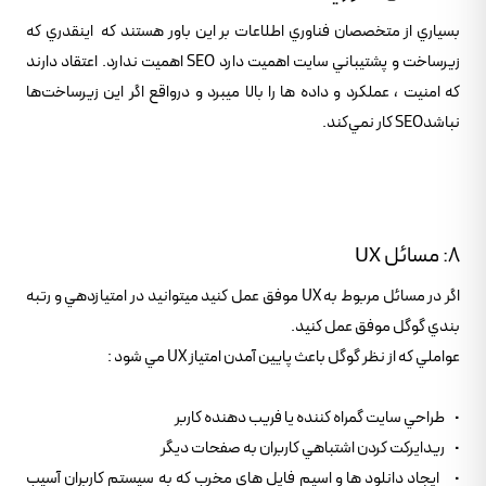
بسياري از متخصصان فناوري اطلاعات بر اين باور هستند که اينقدري که
زيرساخت و پشتيباني سايت اهميت دارد SEO اهميت ندارد. اعتقاد دارند
که امنيت ، عملکرد و داده ها را بالا ميبرد و درواقع اگر اين زيرساخت‌ها
نباشدSEO کار نمي‌کند.
8: مسائل UX
اگر در مسائل مربوط به UX موفق عمل کنيد ميتوانيد در امتيازدهي و رتبه
بندي گوگل موفق عمل کنيد.
عواملي که از نظر گوگل باعث پايين آمدن امتياز UX مي شود :
• طراحي سايت گمراه کننده يا فريب دهنده کاربر
• ريدايرکت کردن اشتباهي کاربران به صفحات ديگر
• ايجاد دانلود ها و اسپم فايل هاي مخرب که به سيستم کاربران آسيب