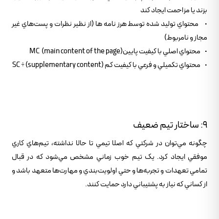
بزند يا مزاحمت ايجاد کند
• محتواي توليد شده توسط هرز نامه ها (از نظير نظرات و پست‌هاي غير
مجاز و نامربوط)
• محتواي اصلي با کيفيت پايينMC (main content of the page)
• محتواي تکميلي و فرعي با کيفيت کم SC ÷ (supplementary content)
9: ساختار تيم ضعيف
چگونه مي‌توان در شرکتي که اصلا تيمي تا حالا نداشته، تيم‌هاي کاري
موفقي ايجاد کرد. يک تيم خوب زماني مشخص مي‌شود که در قبال
تمامي تعهدات و تجربه‌ها و حتي اولويت‌بندي و مهارت‌ها متعهد باشد و
از کساني که نياز به پشتيباني دارد حمايت کنند.