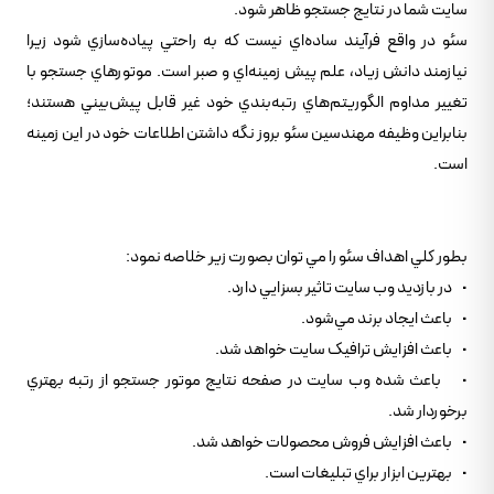
سايت شما در نتايج جستجو ظاهر شود.
سئو در واقع فرآيند ساده‌اي نيست که به راحتي پياده‌سازي شود زيرا
نيازمند دانش زياد، علم پيش زمينه‌اي و صبر است. موتور‌هاي جستجو با
تغيير مداوم الگوريتم‌هاي رتبه‌بندي خود غير قابل پيش‌بيني هستند؛
بنابراين وظيفه مهندسين سئو بروز نگه داشتن اطلاعات خود در اين زمينه
است.
بطور کلي اهداف سئو را مي توان بصورت زير خلاصه نمود:
• در بازديد وب سايت تاثير بسزايي دارد.
• باعث ايجاد برند مي‌شود.
• باعث افزايش ترافيک سايت خواهد شد.
• باعث شده وب سايت در صفحه نتايج موتور جستجو از رتبه بهتري
برخوردار شد.
• باعث افزايش فروش محصولات خواهد شد.
• بهترين ابزار براي تبليغات است.