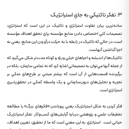
3: تفکر تاکتيکي به جاي استراتژيک
ساده‌ترين بيان تفاوت استراتژي و تاکتيک در اين است که استراتژي،
تصميمات کلي اختصاص دادن منابع مؤسسه براي تحقق اهداف مؤسسه
است، در حالي که تاکتيک در رابطه با به حرکت درآوردن اين منابع، يعني به
اجرا گذاشتن آنهاست.
تاکتيک‌ها از انديشه و اجراهاي خيلي ويژه و کوتاه مدت‌تر شکل مي‌گيرد که
از جمله آنها مي‌توان به تصميماتي اشاره کرد که نه تمامي سازمان، بلکه در
برگيرنده قسمت‌هايي از آن است که بيشتر مبتني بر طرح‌هاي متکي بر
تجزيه و تحليل‌هاي درون‌سازماني و يک واسطه کمکي در تحقق‌پذيري
استراتژي است.
فکر کردن به شکل استراتژيک يعني پروراندن «فکرهاي بزرگ» يا مطالعه
تحقيقات علمي و پژوهشي درباره گرايش‌هاي کسب‌وکار. تفکر استراتژيک
حياتي است . استراتژي به اين معني است که ما از تحقيق، تعيين اهداف،