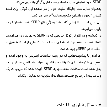
SERP نحوه نمايش سايت شما در صفحه اول گوگل را تعيين مي‌کند.
به‌عنوان‌مثال، شما جايگاه سايت خود را در صفحه اول گوگل براي کلمه
کليدي “نحوه راه‌اندازي يک وب‌سايت” بررسي مي‌کنيد
اين عالي است… تا زماني که ببينيد ويژگي‌هاي SERP نتيجه شماره 1 را به
پايين مي‌آورند.
در گذشته و در آغاز کار گوگل نتايجي که در SERP به نمايش در مي‌آمدند
کاملا شبيه به هم بودند. به اين معنا که در تفاوتي از لحاظ ظاهري و
امکانات در SERP وجود نداشت.
اما امروز با پيشرفت‌هايي که در زمينه تبليغات اينترنتي به وجود آمده و
همچنين با توجه به اين که رقابت در فضاي اينترنت به رقابتي بسيار نزديک
بدل شده است امکانات متعددي به SERP افزوده شده که مي‌تواند يک
وب سايت را در نتايج جستجو متفاوت از سايرين به نمايش بگذارد.
7: مسائل فناوري اطلاعات