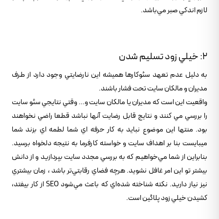
لازم اندکي صبر مي‌باشد.
2: خيلي زود تسليم شدن
به دليل عدم تعهد سئوکارها هميشه اين نارضايتي وجود دارد از طرف
مديران و مالکان سايت تحت فشار باشند.
واقعيت اين است که مديران يا مالکان سايت و... وقتي نتايجي سئو سايت
را بررسي مي کنند و نتايج قابل رضايت آنها نباشد قطعا راضي نخواهند
بود. منتها اين موضوع نبايد به کار حرفه اي شما لطمه اي بزند شما
ميبايست بنا بر اهداف سايت و خواسته کارفرما به نتيجه دلخواه برسيد.
بنابراين از شما مي‌خواهيم که به بررسي مجدد سايت بپردازيد و از دانش
بيشتر تو اين امر غافل نشويد. هرچه فضاي رقابتي‌تر باشد ، زمان بيشتري
نيز نياز داريد. نکته شناخته شده‌اي که باعث مي‌شود SEO از کار بيفتد،
کشيدن خيلي زود پلاگين است.