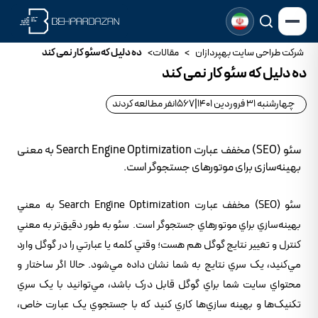
شرکت طراحی سایت بهپردازان
>
مقالات
>
ده دلیل که سئو کار نمی کند
ده دلیل که سئو کار نمی کند
چهارشنبه 31 فروردین 1401
|
1567
نفر مطالعه کردند
سئو (SEO) مخفف عبارت Search Engine Optimization به معنی
بهینه‌سازی برای موتورهای جستجوگر است.
سئو (SEO) مخفف عبارت Search Engine Optimization به معني
بهينه‌سازي براي موتورهاي جستجوگر است. سئو به طور دقيق‌تر به معني
کنترل و تغيير نتايج گوگل هم هست؛ وقتي کلمه يا عبارتي را در گوگل وارد
مي‌کنيد، يک سري نتايج به شما نشان داده مي‌شود. حالا اگر ساختار و
محتواي سايت شما براي گوگل قابل درک باشد، مي‌توانيد با يک سري
تکنيک‌ها و بهينه سازي‌ها کاري کنيد که با جستجوي يک عبارت خاص،