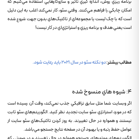
برنامه ريزي روش، اندازه گيري تأثير و سازوکارهايي استفاده مي‌کنيم که
امکان چابکي را فراهم مي‌کنند. وقتي سئو، کار نمي‌کند اغلب به اين دليل
است که با چک ليست يا مجموعه‌اي از تاکتيک‌هاي بدون جهت شروع شده
است يعني هدف و برنامه ريزي و استراتژي‌اي در کار نيست!
مطالب بيشتر:
دو نکته سئو در سال 2021 بايد رعايت شود.
4: شيوه هاي منسوخ شده
اگر وبسايت شما مثل سابق ترافيکي جذب نمي‌کند، وقت آن رسيده است
که در مورد استراتژي سئو سايت تجديد نظر کنيد. الگوريتم‌هاي سئو ثابت
نيستند و همواره در حال تغييرند. به روز کردن تاکتيک‌هاي سئو سايت از
عوامل حفظ رتبه و يا بهبود آن در صفحه نتايج جستجو مي‌باشد.
الگوريتم‌هاي موتور‌هاي جستجو همواره در حال تغييرند و در صورتي که