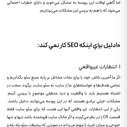
اما گاهي اوقات اين پروسه به مشکل مي‌خورد و داراي خطرات احتمالي
مي‌شود که با هم به بررسي اين مشکلات مي‌پردازيم.
10دليل براي اينکه SEO کار نمي کند:
1: انتظارات غيرواقعي
اگر ما آخرين تلاش خود را براي نجات مشاغل بر پايه منبع سئو بگذاريم و
تمامي هدف‌ها و خواسته‌هاي ما از سايت به سئو سايت برگردد سخت در
اشتباه هستيم بايد با واقعيت و ديد منطقي موضوع را بررسي کنيم.
مشکلات خيلي زيادي هستند که در اين پروسه مي‌توانند دخيل باشند.
يکي از اين انتظارات غير واقعي آنها اين هست که براي سئو سايت فقط
قسمت CR را در نظر مي‌گيرند و اگر مالک سايت فروشنده باشد تنها و تنها
خروجي و ميزان خريد را مهم مي‌داند در صورتي که پيشرفت سئو پله پله و