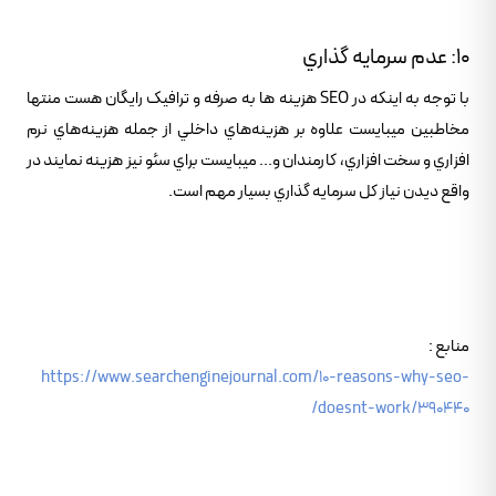
10: عدم سرمايه گذاري
با توجه به اينکه در SEO هزينه ها به صرفه و ترافيک رايگان هست منتها
مخاطبين ميبايست علاوه بر هزينه‌هاي داخلي از جمله هزينه‌هاي نرم
افزاري و سخت افزاري، کارمندان و... ميبايست براي سئو نيز هزينه نمايند در
واقع ديدن نياز کل سرمايه گذاري بسيار مهم است.
منابع :
https://www.searchenginejournal.com/10-reasons-why-seo-
doesnt-work/390440/