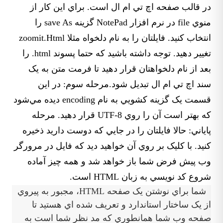
در قالب صفحه اچ تي ام ال است. براي اين کار از
منوي file در نرم افزار NotePad گزينه save As را
انتخاب کنيد. فايلتان را به نام دلخواه مثلا zoomit.Html
تغيير دهيد. توجه داشته باشيد که حتما پسوند html. را
بعد از نام دلخواهتان قرار دهيد تا فرمت متن به يک
سند اچ تي ام ال تبديل شود.مرحله سوم:‌ در اين
قسمت يک گزينه کشويي به نام encoding ديده مي‌شود
که بهتر است آن را روي UTF-8 قرار دهيد. مرحله
پاياني: حالا فايلتان را در جايي که دوست داريد ذخيره
کنيد. با کليک بر روي آن خواهيد ديد که فايل در مرورگر
وب پيش فرض شما باز خواهد شد و همه چيز آماده
شروع کد نويسي به زبان HTML است.
شما براي نوشتن يک صفحه HTML، مجبور به پيروي
از يک ساختار استاندارد و تعريف شده اي هستيد تا
صفحه وب شما همانطوري که مد نظر شما است به