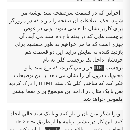
اجزايي که در قسمت سرصفحه سند نوشته مي
شوند، حکم اطلاعات آن صفحه را دارند که در مرورگر
براي کاربر نشان داده نمي شوند. ولي در عوض
برچسب هايي که در بدنه يا body سند مي آيند، آن
چيزي است که ما مي خواهيم به طور مستقيم براي
بازديد کننده به نمايش درآيد. اين دو قسمت هم
خودشان داخل يک برچسب کلي به نام
برچسب
قرار مي گيرند، که نوع سند ما و
HTML
محتويات درون آن را نشان مي دهد. با اين توضيحات
فکر کنم که ساختار کلي يک سند HTML را درک کرديد،
پس با يک مثال در ادامه اين موضوع براي شما بيشتر
ملموس خواهد شد.
ويرايشگر متن تان را باز کنيد و با يک سند خالي ايجاد
کنيد. اين کار در بيشتر برنامه ها از طريق file > new
انجام مي شود. در بالاي سند،
را تايپ کنيد. اين
<html>