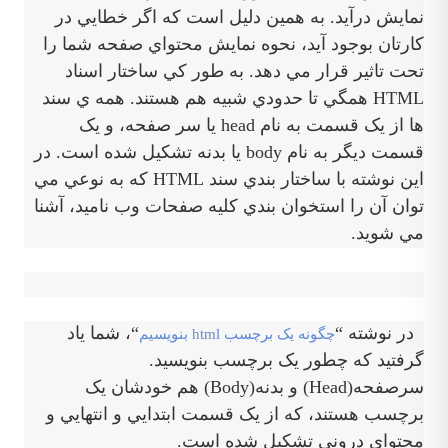
نمايش درآيد. به همين دليل است که اگر خطايي در
کارتان بوجود آيد، نحوه نمايش محتواي صفحه شما را
تحت تاثير قرار مي دهد. به طور کي ساختار اسناد
HTML همگي تا حدودي شبيه هم هستند. همه ي سند
ها از يک قسمت به نام head يا سر صفحه، و يک
قسمت ديگر به نام body يا بدنه تشکيل شده است. در
اين نوشته با ساختار بندي سند HTML که به نوعي مي
توان آن را استخوان بندي کليه صفحات وب ناميد، آشنا
مي شويد.
در نوشته “
“، شما ياد
چگونه يک برچسب html بنويسيم
گرفتيد که چطور يک برچسب بنويسيد.
سرصفحه(Head) و بدنه(Body) هم خودشان يک
برچسب هستند، که از يک قسمت ابتدايي و انتهايي و
محتواي دروني تشکيل شده است.