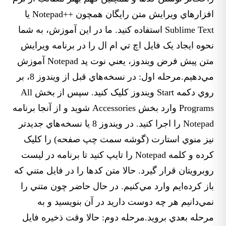
افزارهاي ويرايش متن رايگان همچون ++Notepad يا
Sublime Text استفاده کنيد. ما در اين آموزش، به شما
نحوه ايجاد يک فايل اچ تي ام ال را در برنامه ويرايش
متن پيش فرض ويندوز، يعني نوت پد Notepad آموزش
مي‌دهيم.مرحله اول: در نسخه‌هاي قبل از ويندوز 8، بر
روي دکمه Start ويندوز کليک کنيد. سپس از بخش All
Programs وارد بخش Accessories شويد و از آنجا برنامه
Notepad را اجرا کنيد. در ويندوز 8 يا نسخه‌هاي جديدتر
نيز منوي استارت (گوشه سمت چپ صفحه) را کليک
کرده و کلمه Notepad را تايپ کنيد تا برنامه در ليست
روبرويتان قرار گيرد. حالا متن کدها را در فايل متني که
باز کرده‌ايم وارد مي‌کنيم. در حال حاضر چون متني را
نمي‌دانيم هر چه دوست داريد در آن بنويسيد و به
مرحله بعدي برويد.مرحله دوم: حالا وقت ذخيره فايل