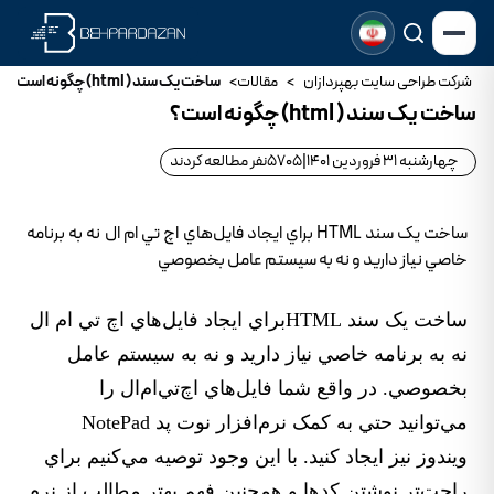
شرکت طراحی سایت بهپردازان
>
مقالات
>
ساخت يک سند ( html) چگونه است؟
ساخت يک سند ( html) چگونه است؟
چهارشنبه 31 فروردین 1401
|
5705
نفر مطالعه کردند
ساخت يک سند HTML براي ايجاد فايل‌هاي اچ تي ام ال نه به برنامه
خاصي نياز داريد و نه به سيستم عامل بخصوصي
ساخت يک سند HTMLبراي ايجاد فايل‌هاي اچ تي ام ال
نه به برنامه خاصي نياز داريد و نه به سيستم عامل
بخصوصي. در واقع شما فايل‌هاي اچ‌تي‌ام‌ال را
مي‌توانيد حتي به کمک نرم‌افزار نوت پد NotePad
ويندوز نيز ايجاد کنيد. با اين وجود توصيه مي‌کنيم براي
راحت‌تر نوشتن کدها و همچنين فهم بهتر مطالب از نرم