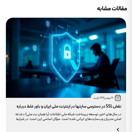
مقالات مشابه
21 بهمن
|
93 بازدید
نقش SSL در دسترسی سایتها در اینترنت ملی ایران و باور غلط درباره
دامنه های IR
در سال‌های اخیر، توسعه زیرساخت شبکه ملی اطلاعات (یا همان نت ملی) دغدغه
اصلی مدیران وب‌سایت‌های ایرانی شده است. سؤال اساسی این است: در شرایط
محدودیت‌های اینترنت بین‌الملل، چگونه می‌توانیم پایداری دسترسی کاربران داخلی
به سایت خود را تضمین کنیم؟ بسیاری گمان می‌کنند تنها دامنه .ir کافی است، اما