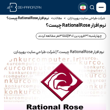
شرکت طراحی سایت بهپردازان
>
مقالات
>
نرم افزار RationalRose چيست؟
نرم افزار RationalRose چيست؟
چهارشنبه 31 فروردین 1401
|
3155
نفر مطالعه کردند
نرم افزار RationalRose چيست؟ | شرکت طراحي سايت بهپردازن