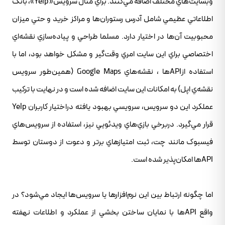
وبسايت‌هاي مختلف اضافه مي‌کنند. براي مثال سرويس« Yelp»، بانک
اطلاعاتي عظيمي شامل آدرس رستوران‌ها و مراکز خريد و حتي ميزان
محبوبيت آن‌ها در اختيار دارد. مسلما طراحي و پياده‌سازي نقشه‌اي
اختصاصي براي اين سايت امري وقت‌گير و مشکل خواهد بود، اما با
استفاده ازAPIها ، نقشه‌هاي‌ Google Maps (همين‌طور سرويس
نقشه‌ي اپل) به امکانات اين سايت اضافه شده است و در نهايت با ترکيب
عملکرد اين دو سرويس، سرويسي بهبود يافته دراختيار کاربران Yelp
قرار مي‌گيرد. دربرخي بازي‌هاي ويدئويي نيز، استفاده از سرويس‌هاي
فيسبوک مانند چت، ثبت امتيازهاي برتر و دعوت از دوستان توسط
APIها امکان‌پذير شده است.
اما چگونه ارتباط بين اين نرم‌افزارها يا سرويس‌ها ايجاد مي‌شود؟ در
واقع APIها با نمايان ساختن بخشي از عملکرد و اطلاعات نهفته