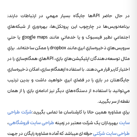
در حال حاضر APIها جايگاه بسيار مهمي در ارتباطات دارند;
برنامه‌نويس‌ها در چارچوب اين پروتکل‌ها، بهره‌وري از شبکه‌هاي
اجتماعي نظير فيسبوک و يا خدماتي مانند google maps يا حتي
سرويس‌هاي ذخيره‌سازي ابري مانند dropbox را ممکن ساخته‌اند. براي
مثال توسعه‌دهندگان اپليکيشن‌هاي بازي، APIهاي همگام‌سازي را در
اختيار کاربر قرار مي‌دهند. با استفاده ازهمگام سازي، امکان ذخيره‌سازي
جايگاهتان در بازي را در فضاي ابري خواهيد داشت و بدين ترتيب
مي‌توانيد با استفاده از دستگاه‌هاي ديگر نيز ادامه‌ي بازي را از همان
نقطه از سر بگيريد.
براي مشاوره همين حالا با کارشناسان ما تماس بگيريد:
شرکت طراحی
سایت
بهپردازان یک شرکت معتبر در زمینه
طراحی سایت فروشگاهی
،
طراحی سایت شرکتی
حرفه ای میباشد که آماده مشاوره رایگان در جهت