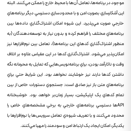
موجود در برنامه‌ها، تعامل آن‌ها با محيط خارج را ممکن مي‌کنند. البته
اين آشکارسازي بصورت امن و با محدودسازي دسترسي ديگر برنامه‌هاي
خارجي صورت مي‌پذيرد. اين شيوه امکان اشتراک‌گذاري داده‌ها بين
برنامه‌هاي مختلف را فراهم کرده و بدون نياز به توسعه‌دهندگان (به
منظور اشتراک‌گذاري کدهاي اين برنامه‌ها)، تعامل بين نرم‌افزارها نيز
امکان‌پذير مي‌شود. اشتراک‌گذاري کدها در اين مقياس علاوه بر اتلاف
وقت و ناکارآمد بودن، براي برنامه‌نويس‌هايي که تمايل به محرمانه نگه
داشتن کدها دارند نيز خوشايند نخواهد بود. اين شرايط حتي براي
برنامه‌هاي متن باز نيز صادق است; جستجوي دستورات خاص از بين
تمام کدهاي يک اپليکيشن، بسيار زمان‌بر خواهد بود. خوشبختانه
APIها دسترسي برنامه‌هاي خارجي به برخي مشخصه‌هاي خاص را
محدود مي‌کنند و با تعريف شيوه‌ي تعامل سرويس‌ها يا نرم‌افزارها با
يکديگر، امکان ايجاد يک ارتباط امن و سودمند را مهيا مي‌کنند.