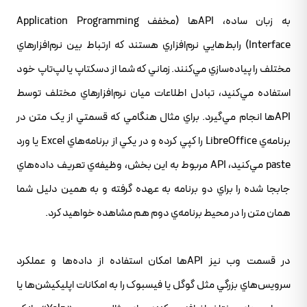
به زبان ساده، APIها (مخفف Application Programming
Interface) رابط‌هايي نرم‌افزاري هستند که ارتباط بين نرم‌افزارهاي
مختلف را پياده‌سازي مي‌کنند. زماني که شما از دسکتاپ يا لپ‌تاپ خود
استفاده مي‌کنيد، تبادل اطلاعات ميان نرم‌افزارهاي مختلف توسط
APIها انجام مي‌گيرد. براي مثال هنگامي که قسمتي از يک متن در
برنامه‌ي LibreOffice را کپي کرده و در يکي از برنامه‌هاي Excel يا ورد
paste مي‌کنيد، API مربوط به اين بخش، وظيفه‌ي تعريف داده‌هاي
جابجا شده را براي دو برنامه به عهده گرفته و به همين دليل شما
همان متن را در محيط برنامه‌ي دوم هم مشاهده خواهيد کرد.
در قسمت وب نيز APIها امکان استفاده از داده‌ها و عملکرد
سرويس‌هاي بزرگي مثل گوگل يا فيسبوک را به امکانات اپليکيشن‌ها يا