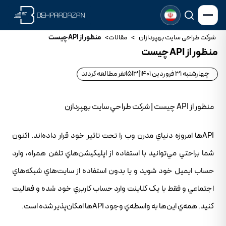
شرکت طراحی سایت بهپردازان
>
مقالات
>
منظور از API چيست
منظور از API چيست
چهارشنبه 31 فروردین 1401
|
1513
نفر مطالعه کردند
منظور از API چيست | شرکت طراحي سايت بهپردازن
APIها امروزه دنياي مدرن وب را تحت تاثير خود قرار داده‌اند. اکنون
شما براحتي مي‌توانيد با استفاده از اپليکيشن‌هاي تلفن همراه، وارد
حساب ايميل خود شويد و يا بدون استفاده از سايت‌هاي شبکه‌هاي
اجتماعي و فقط با يک کلاينت وارد حساب کاربري خود شده و فعاليت
کنيد. همه‌ي اين‌ها به واسطه‌ي وجود APIها امکان‌پذير شده است.