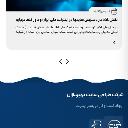
21 بهمن
|
99 بازدید
نقش SSL در دسترسی سایتها در اینترنت ملی ایران و باور غلط درباره
دامنه های IR
در سال‌های اخیر، توسعه زیرساخت شبکه ملی اطلاعات (یا همان نت ملی) دغدغه
اصلی مدیران وب‌سایت‌های ایرانی شده است. سؤال اساسی این است: در شرایط
محدودیت‌های اینترنت بین‌الملل، چگونه می‌توانیم پایداری دسترسی کاربران داخلی
به سایت خود را تضمین کنیم؟ بسیاری گمان می‌کنند تنها دامنه .ir کافی است، اما
حقیقت این است که بدون توجه به مولفه حیاتی SSL، تضمینی برای بالا آمدن سایت
در شرایط نت ملی وجود ندارد.
شرکت طراحی سایت بهپردازان
ایجاد کسب و کار در بستر اینترنت