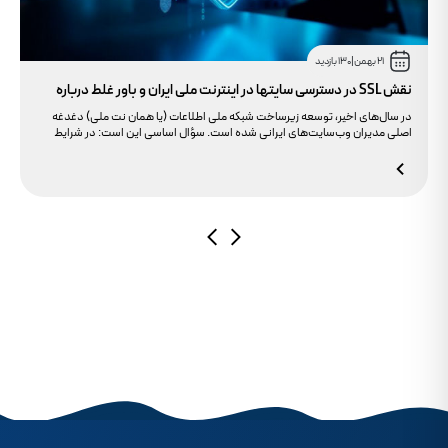
21 بهمن
|
130 بازدید
نقش SSL در دسترسی سایتها در اینترنت ملی ایران و باور غلط درباره
دامنه های IR
در سال‌های اخیر، توسعه زیرساخت شبکه ملی اطلاعات (یا همان نت ملی) دغدغه
اصلی مدیران وب‌سایت‌های ایرانی شده است. سؤال اساسی این است: در شرایط
محدودیت‌های اینترنت بین‌الملل، چگونه می‌توانیم پایداری دسترسی کاربران داخلی
به سایت خود را تضمین کنیم؟ بسیاری گمان می‌کنند تنها دامنه .ir کافی است، اما
حقیقت این است که بدون توجه به مولفه حیاتی SSL، تضمینی برای بالا آمدن سایت
در شرایط نت ملی وجود ندارد.