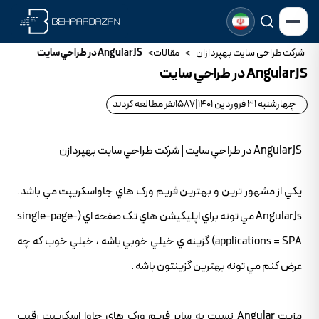
شرکت طراحی سایت بهپردازان
>
مقالات
>
AngularJS در طراحي سايت
AngularJS در طراحي سايت
چهارشنبه 31 فروردین 1401
|
1587
نفر مطالعه کردند
AngularJS در طراحي سايت | شرکت طراحي سايت بهپردازن
يکي از مشهور ترين و بهترين فريم ورک هاي جاواسکريپت مي باشد.
AngularJs مي تونه براي اپليکيشن هاي تک صفحه اي (single-page-
applications = SPA) گزينه ي خيلي خوبي باشه ، خيلي خوب که چه
عرض کنم مي تونه بهترين گزينتون باشه .
مزيت Angular نسبت به ساير فريم ورک هاي جاوا اسکريپت رقيب