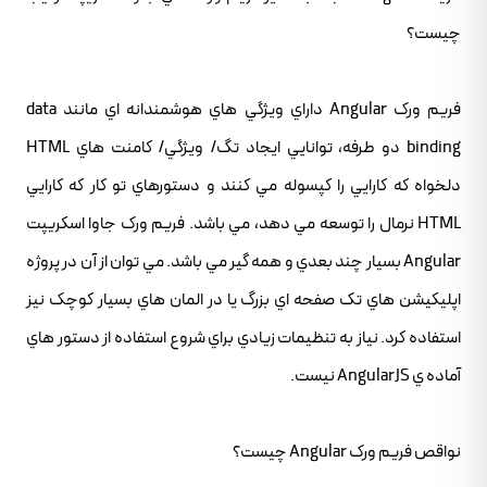
چيست؟
فريم ورک Angular داراي ويژگي هاي هوشمندانه اي مانند data
binding دو طرفه، توانايي ايجاد تگ/ ويژگي/ کامنت هاي HTML
دلخواه که کارايي را کپسوله مي کنند و دستورهاي تو کار که کارايي
HTML نرمال را توسعه مي دهد، مي باشد. فريم ورک جاوا اسکريپت
Angular بسيار چند بعدي و همه گير مي باشد. مي توان از آن در پروژه
اپليکيشن هاي تک صفحه اي بزرگ يا در المان هاي بسيار کوچک نيز
استفاده کرد. نياز به تنظيمات زيادي براي شروع استفاده از دستور هاي
آماده ي AngularJS نيست.
نواقص فريم ورک Angular چيست؟