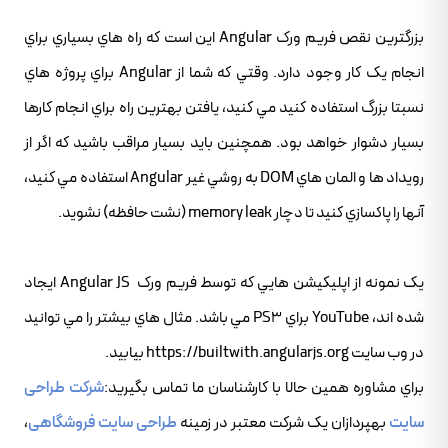
بزرگترين نقص فريم ورک Angular اين است که راه هاي بسياري براي
انجام يک کار وجود دارد. وقتي که شما از Angular براي پروژه هاي
نسبتا بزرگ استفاده کنيد مي کنيد، يافتن بهترين راه براي انجام کارها
بسيار دشوار خواهد بود. همچنين بايد بسيار مراقب باشيد که اگر از
رويداد ها و المان هاي DOM به روشي غير Angular استفاده مي کنيد،
آنها را پاکسازي کنيد تا دچار memory leak (نشت حافظه) نشويد.
يک نمونه از اپليکيشن هايي که توسط فريم ورک Angular JS ايجاد
شده اند، YouTube براي PS3 مي باشد. مثال هاي بيشتر را مي توانيد
در وب سايت https://builtwith.angularjs.org بيابيد.
براي مشاوره همين حالا با کارشناسان ما تماس بگيريد:
شرکت طراحی
سایت
بهپردازان یک شرکت معتبر در زمینه
طراحی سایت فروشگاهی
،