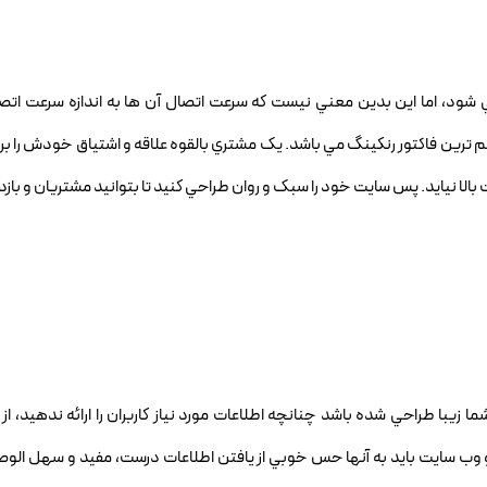
 مي شود، اما اين بدين معني نيست که سرعت اتصال آن ها به اندازه سرعت ا
ترين فاکتور رنکينگ مي باشد. يک مشتري بالقوه علاقه و اشتياق خودش را ب
الا نيايد. پس سايت خود را سبک و روان طراحي کنيد تا بتوانيد مشتريان و بازدي
يبا طراحي شده باشد چنانچه اطلاعات مورد نياز کاربران را ارائه ندهيد، از 
د و وب سايت بايد به آنها حس خوبي از يافتن اطلاعات درست، مفيد و سهل الوص