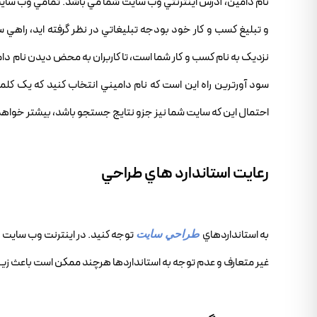
نام دامين، آدرس اينترنتي وب سايت شما مي باشد. تمامي وب سايت ها
و تبليغ کسب و کار خود بودجه تبليغاتي در نظر گرفته ايد، راهي 
نزديک به نام کسب و کار شما است، تا کاربران به محض ديدن نام دام
سود آورترين راه اين است که نام داميني انتخاب کنيد که يک کل
احتمال اين که سايت شما نيز جزو نتايج جستجو باشد، بيشتر خواهد ب
رعايت استاندارد هاي طراحي
به استانداردهاي
طراحي سايت
غير متعارف و عدم توجه به استانداردها هرچند ممکن است باعث زيبا