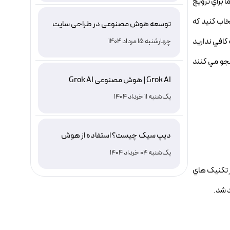
 براي ترويج
خاب کنيد که
توسعه هوش مصنوعی در طراحی سایت
کافي نداريد
چهارشنبه 15 مرداد 1404
تجو مي کنند
Grok AI | هوش مصنوعی Grok AI
یک‌شنبه 11 خرداد 1404
دیپ سیک چیست؟ استفاده از هوش
مصنوعی DeepSeek ، نصب و دانلود
یک‌شنبه 04 خرداد 1404
 اند. استفاده از تکنيک هاي
د شد.