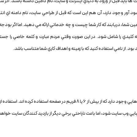
 بايد قبل از ورود به دنياي اينترنت و سايت، نام دامين داشته باشند. اگر شما
سود آور وجود دارد، آن هم اين است که قبل از طراحي سايت، نام دامنه اي انت
ين شما، دريابند که کار شما چيست و چه خدماتي ارائه مي دهيد. اما اگر بودجه 
مه کليدي را شامل شود. در اين صورت وقتي مردم عبارت و کلمه خاصي را جس
ود. از نامي استفاده کنيد که با زمينه و اهداف کاري شما متناسب باشد.
توجه کنيد. در اينترنت وب سايت هايي وجود دارد که از بيش از 6 يا 8 فريم در صفحه استفاده کرده
يي وب سايت شود، اما باعث ناراحتي برخي ديگر از بازديد کنندگان سايت خواه