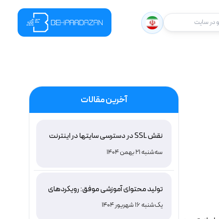
در سایت
آخرین مقالات
نقش SSL در دسترسی سایتها در اینترنت
ملی ایران و باور غلط درباره دامنه های IR
سه‌شنبه 21 بهمن 1404
تولید محتوای آموزشی موفق: رویکردهای
نوین و اثربخش
یک‌شنبه 16 شهریور 1404