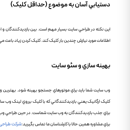
دستيابي آسان به موضوع (حداقل کليک)
اين نکته در طراحي سايت بسيار مهم است. بين بازديدکنندگان و اط
اطلاعات مورد نيازش چندين بار کليک کند. کليک کردن زياد باعث مي 
بهينه سازي و سئو سايت
وب سايت شما بايد براي موتورهاي جستجو بهينه شود. بهترين و ک
کليک ارگانيک يعني بازديدکنندگاني که با کليک برروي لينک وب سا
براي جذب بازديدکنندگان به وب سايت شماست. در حين طراحي وب 
براي مشاوره همين حالا با کارشناسان ما تماس بگيريد:
شرکت طراحی