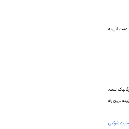
 دستيابي به
رگانيک است.
نه ترين راه
ایت شرکتی