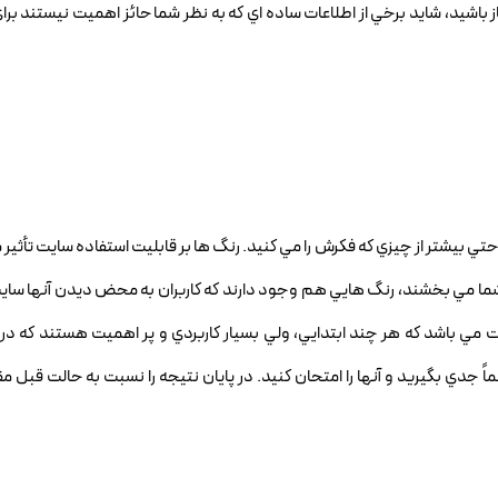
ز باشيد، شايد برخي از اطلاعات ساده اي که به نظر شما حائز اهميت نيستند برا
 بيشتر از چيزي که فکرش را مي کنيد. رنگ ها بر قابليت استفاده سايت تأثير 
 شما مي بخشند، رنگ هايي هم وجود دارند که کاربران به محض ديدن آنها سايت
ت مي باشد که هر چند ابتدايي، ولي بسيار کاربردي و پر اهميت هستند که د
ً جدي بگيريد و آنها را امتحان کنيد. در پايان نتيجه را نسبت به حالت قبل مق