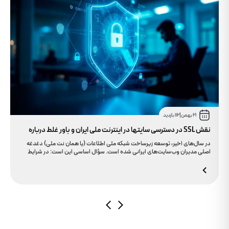
21 بهمن
|
112 بازدید
نقش SSL در دسترسی سایتها در اینترنت ملی ایران و باور غلط درباره
دامنه های IR
در سال‌های اخیر، توسعه زیرساخت شبکه ملی اطلاعات (یا همان نت ملی) دغدغه
اصلی مدیران وب‌سایت‌های ایرانی شده است. سؤال اساسی این است: در شرایط
محدودیت‌های اینترنت بین‌الملل، چگونه می‌توانیم پایداری دسترسی کاربران داخلی
به سایت خود را تضمین کنیم؟ بسیاری گمان می‌کنند تنها دامنه .ir کافی است، اما
حقیقت این است که بدون توجه به مولفه حیاتی SSL، تضمینی برای بالا آمدن سایت
در شرایط نت ملی وجود ندارد.