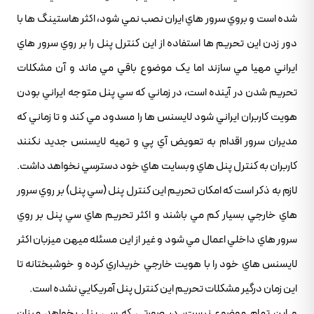
شده است و بروي سرور هاي ايران نصب نمي شود، اکثر هاستينگ ها با
دور زدن اين تحريم ها استفاده از اين کنترل پنل را بر روي سرور هاي
ايراني مهيا مي سازند اما يک موضوع باقي مي ماند و آن مشکلات
تحريم شدن در آينده است، در زماني که سي پنل متوجه ايراني بودن
هويت کاربران ايراني شود لايسنس ها را مسدود مي کند و تا زماني که
مديران سرور اقدام به تعويض آي پي و تهيه لايسنس جديد نکنند
کاربران به کنترل پنل هاي وبسايت هاي خود دسترسي نخواهد داشت.
لازم به ذکر است که امکان تحريم اين کنترل پنل (سي پنل) بر روي سرور
هاي خارجي بسيار کم مي باشند و اکثر تحريم هاي سي پنل بر روي
سرور هاي داخلي اعمال مي شود و غير از اين مسئله ميهن ميزبان اکثر
لايسنس هاي خود را با هويت خارجي خريداري کرده و خوشبختانه تا
اين زمان درگير مشکلات تحريم اين کنترل پنل آمريکايي نشده است.
و اين تمام موضوع نيست، در صورتي که سي پنل بخواهد ميزان