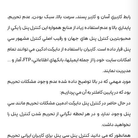
رابط کاربري آسان و کاربر پسند, سرعت بالا, سبک بودن, عدم تحريم,
پايداري بالا و عدم استفاده زياد از منابع همواره اين کنترل پنل را يکي از
محبوبترين کنترل پنل هاي جهان و رقيب اصلي کنترل مشهور سي
پنل قرار داده است. کاربران با استفاده از دايرکت ادکين مي توانند تمام
امکانات سايت خود را از جمله ايميلها، بانکهاي اطلاعاتي، FTP، آمار و …
مديريت نمايند.
مورد مهمي که در بالا توضيح داده شده عدم وجود مشکلات تحريم
بود که در پايين کاملتر به آن مي پردازيم:
در حال حاضر در کنترل پنل دايرکت ادمين مشکلات تحريم مانند سي
پنل وجود ندارد و در هر لحظه نگراني از تحريم شدن کنترل پنل را
نخواهيد داشت.
همانطور که مي دانيد کنترل پنل سي پنل براي کاربران ايراني تحريم