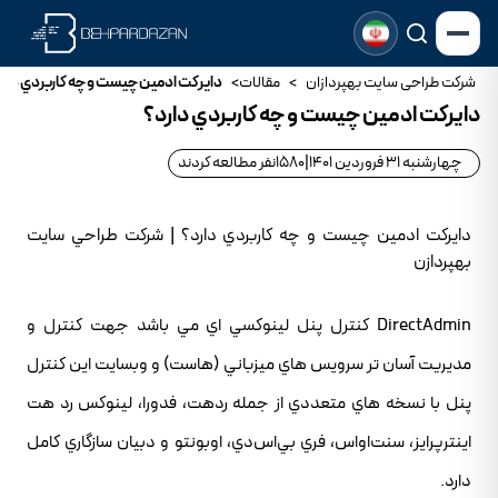
شرکت طراحی سایت بهپردازان
>
مقالات
>
دايرکت ادمين چيست و چه کاربردي دار
دايرکت ادمين چيست و چه کاربردي دارد؟
چهارشنبه 31 فروردین 1401
|
1580
نفر مطالعه کردند
دايرکت ادمين چيست و چه کاربردي دارد؟ | شرکت طراحي سايت
بهپردازن
DirectAdmin کنترل پنل لينوکسي اي مي باشد جهت کنترل و
مديريت آسان تر سرويس هاي ميزباني (هاست) و وبسايت اين کنترل
پنل با نسخه هاي متعددي از جمله ردهت، فدورا، لينوکس رد هت
اينترپرايز، سنت‌اواس، فري بي‌اس‌دي، اوبونتو و دبيان سازگاري کامل
دارد.