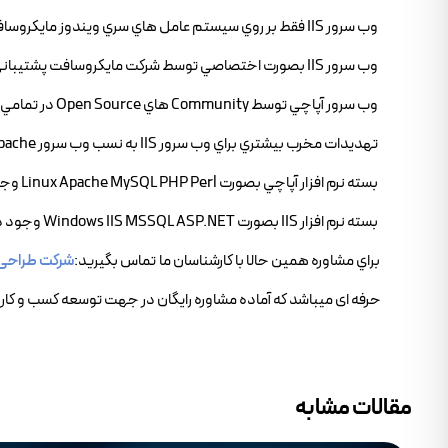
وب سرور IIS فقط بر روي سيستم عامل هاي سري ويندوز مايکروسافت قابل اجرا است
وب سرور IIS بصورت اختصاصي توسط شرکت مايکروسافت پشتيباني مي شود
وب سرور آپاچي توسط Community هاي Open Source در تمامي دنيا پشتيباني مي شود
تهديدات مخرب بيشتري براي وب سرور IIS به نسب وب سرور Apache وجود دارد
بسته نرم افزار آپاچي بصورت Linux Apache MySQL PHP Perl وجود دارد
بسته نرم افزار IIS بصورت Windows IIS MSSQL ASP.NET وجود دارد
براي مشاوره همين حالا با کارشناسان ما تماس بگيريد:
شرکت طراحی
حرفه ای میباشد که آماده مشاوره رایگان در جهت توسعه کسب و کار 
مقالات مشابه