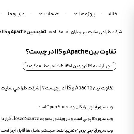
خانه
پروژه ها
خدمات
درباره ما
شرکت طراحی سایت بهپردازان
>
مقالات
>
تفاوت بين Apache و IIS در چيست؟
تفاوت بين Apache و IIS در چيست؟
چهارشنبه 31 فروردین 1401
|
1516
نفر مطالعه کردند
تفاوت بين Apache و IIS در چيست؟ | شرکت طراحي سايت بهپردازن
وب سرور آپاچي رايگان و Open Source است
وب سرور IIS پولي است و در ويندوز بصورت Closed Source قرار دارد
وب سرور آپاچي بر روي تقريبا همه سيستم عامل ها قابل اجرا است