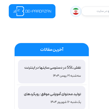
در سایت
آخرین مقالات
نقش SSL در دسترسی سایتها در اینترنت
ملی ایران و باور غلط درباره دامنه های IR
سه‌شنبه 21 بهمن 1404
تولید محتوای آموزشی موفق: رویکردهای
نوین و اثربخش
یک‌شنبه 16 شهریور 1404