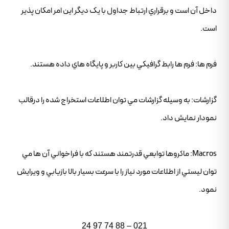
داخل آن است و برقراري ارتباط جداول با يک ديگر اين امر امکان پذير
است.
فرم ها: فرم ها رابط گرافيکي بين کاربر و پايگاه هاي داده هستند.
گزارشات: به وسيله گزارشات مي توان اطلاعات استخراج شده را درقالب
نمودار نمايش داد.
Macros: ماکروها توابعي قدرتمند هستند که با فراخواني آن ها مي
توان ليستي از اطلاعات مورد نياز را با سرعت بسيار بالا بازيابي و ويرايش
نمود.
021 – 88 74 97 24