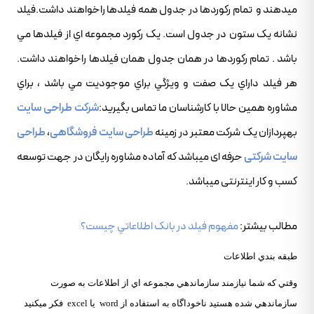
ميدهند و تمام رکوردها در جدول همه فيلدها راخواهند داشت.فيلد
نشانه يک ستون در جدول است. يک رکورد مجموعه اي از فيلدها مي
باشد . تمام رکوردها در همان جدول همان فيلدها راخواهند داشت.
هر فيلد داراي يک صفت و ويژگي براي موجوديت مي باشد ، براي
مشاوره همين حالا با کارشناسان ما تماس بگيريد:
شرکت طراحی سایت
بهپردازان یک شرکت معتبر در زمینه
طراحی سایت فروشگاهی
،
طراحی
سایت شرکتی
حرفه ای میباشد که آماده مشاوره رایگان در جهت توسعه
کسب و کار اینترنتی میباشد.
مطالب بيشتر:
مفهوم فيلد در بانک اطلاعاتي چيست؟
طبقه بندي اطلاعات
وقتي که شما نيازمند سازماندهي مجموعه اي از اطلاعات به صورت
سازماندهي شده هستيد ناخوداگاه به استفاده از word يا excel فکر ميکنيد