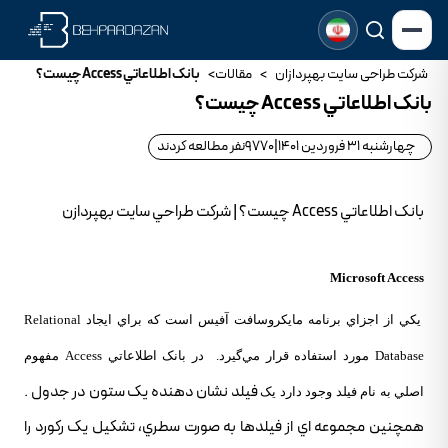
شرکت طراحی سایت بهپردازان
>
مقالات
>
بانک اطلاعاتي Access چيست؟
بانک اطلاعاتي Access چيست؟
چهارشنبه 31 فروردین 1401
|
9770
نفر مطالعه کردند
بانک اطلاعاتي Access چيست؟ | شرکت طراحي سايت بهپردازن
‌Microsoft Access
يکي از اجزاي برنامه مايکروسافت آفيس است که براي ايجاد Relational
Database مورد استفاده قرار مي‌گيرد. در بانک اطلاعاتي Access مفهوم
فيلد نشان دهنده يک ستون در جدول .
اصلي به نام فيلد وجود دارد يک
همچنين مجموعه اي از فيلدها به صورت سطري، تشکيل يک رکورد را