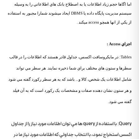
اما اگاها حجم زياد اطلاعات يا به اصطلاح بانک هاي اطلاعاتي را به وسيله
سيستم مديريت پايگاه داده يا DBMS ايحاد ميشوند شمارا مجبور به استفاده
از يکي از انها همچو access ميکند .
اجزاي Access :
Tables: در مايکروسافت اکسس، جداول قادر هستند که اطلاعات را در قالب
سطرها و ستون هاي مختلف براي شما ذخيره نمايند. هر سطر مي تواند
شامل اطلاعات يک شخص، کالا و... باشد که به هر سطر رکورد گفته مي شود
و هر ستون نشان دهنده صفات و مشخصات يک رکورد است که به آن فيلد
گفته مي شود.
Query: با استفاده از query ها مي توان اطلاعات مورد نياز را از جداول
اکسس استخراج نمود، با انتخاب جداولي که اطلاعات مورد نياز ما در