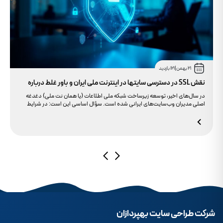
21 بهمن
|
121 بازدید
نقش SSL در دسترسی سایتها در اینترنت ملی ایران و باور غلط درباره
دامنه های IR
در سال‌های اخیر، توسعه زیرساخت شبکه ملی اطلاعات (یا همان نت ملی) دغدغه
اصلی مدیران وب‌سایت‌های ایرانی شده است. سؤال اساسی این است: در شرایط
محدودیت‌های اینترنت بین‌الملل، چگونه می‌توانیم پایداری دسترسی کاربران داخلی
به سایت خود را تضمین کنیم؟ بسیاری گمان می‌کنند تنها دامنه .ir کافی است، اما
حقیقت این است که بدون توجه به مولفه حیاتی SSL، تضمینی برای بالا آمدن سایت
در شرایط نت ملی وجود ندارد.
شرکت طراحی سایت بهپردازان