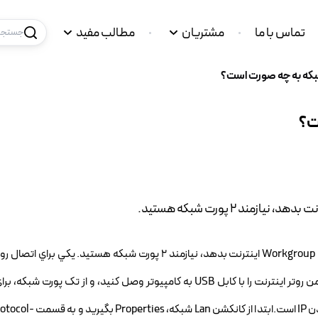
تماس با ما
مشتریان
مطالب مفید
جستجو 
شبکه به چه صورت است؟
ت؟
اشتراک اينترنت در شبکهاگر کامپيوتر شما قرار است به يک شبکه ي Workgroup اينترنت بدهد، نيازمند 2 پورت شبکه هست
استفاده کنيد. تنها کار لازم براي به اشتراک گذاشتن اينترنت،