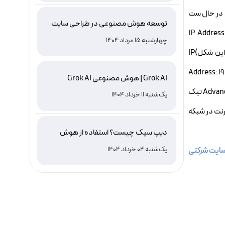
 تامين کند، در حال ست
توسعه هوش مصنوعی در طراحی سایت
IP Address: 192.1:
چهارشنبه 15 مرداد 1404
192.9.9.3Alternate DNS server: 4.2.2.4حالا Ok کنيد و تمام! حالا سري به کامپيوتر هاي کلاينت بزنيد و به طريق زير IP ها را ست کنيد: (اين شکل)IP
Address: 1
Grok AI | هوش مصنوعی Grok AI
server: 4.2.2.4تنها کاري که باقي مي ماند، به اشتراک گذاشتن کانکشن اينترنت است. بر روي آن راست کليلک کنيد و Properties بگيريد. از تب Advanced تيک
یک‌شنبه 11 خرداد 1404
شکل)به همين راحتي اينترنت در شبکه
دیپ سیک چیست؟ استفاده از هوش
مصنوعی DeepSeek ، نصب و دانلود
یک‌شنبه 04 خرداد 1404
ایت شرکتی