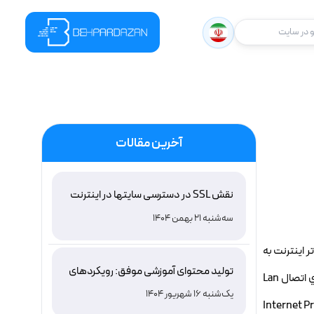
در سایت
آخرین مقالات
نقش SSL در دسترسی سایتها در اینترنت
ملی ایران و باور غلط درباره دامنه های IR
سه‌شنبه 21 بهمن 1404
يد. يکي براي اتصال روتر اينترنت به
تولید محتوای آموزشی موفق: رویکردهای
کامپيوتر و ديگري براي اتصال کابل شبکه. يا اينکه مي توانيد مثل من روتر اينترنت را با کابل USB به کامپيوتر وصل کنيد، و از تک پورت شبکه، براي اتصال Lan
نوین و اثربخش
یک‌شنبه 16 شهریور 1404
 ست کردن IP است.ابتدا از کانکشن Lan شبکه، Properties بگيريد و به قسمت Internet Protocol-