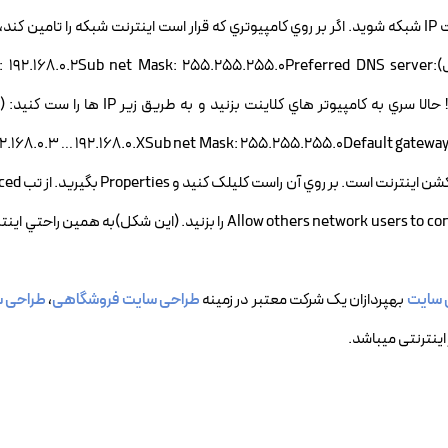
TCP/IP برويد. از اين گزينه هم Properties بگيريد و وارد تنظيمات IP شبکه شويد. اگر بر روي کامپيوتري که قرار است اينترنت شبکه را
کردن IP هستيد، به صورت زير آي پي ها وارد کنيد: ( اين شکل)68.0.2Sub net Mask: 255.255.255.0Preferred DNS server
92.168.0.3 … 192.168.0.XSub net Mask: 255.255.255.0Default gateway
گزينه ي Allow others network users to connect through this computer’s internet connection را بزنيد. (اين 
 سایت
بهپردازان یک شرکت معتبر در زمینه
طراحی سایت فروشگاهی
،
طراحی س
اینترنتی میباشد.