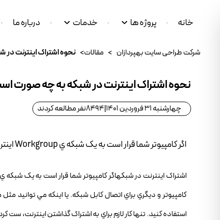
خانه
پروژه ها
خدمات
درباره ما
شرکت طراحی سایت بهپردازان
>
مقالات
>
نحوه اشتراک اينترنت در 
نحوه اشتراک اينترنت در شبکه به چه صورت اس
چهارشنبه 31 فروردین 1401
|
8494
نفر مطالعه کردند
اگر کامپيوتر شما قرار است به يک شبکه ي Workgroup اينترنت بدهد، نيازمند 2 پورت شبکه هستيد.