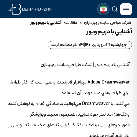
شرکت طراحی سایت بهپردازان
>
مقالات
>
آشنايي با دريم ويور
آشنايي با دريم ويور
چهارشنبه 31 فروردین 1401
|
1041
نفر مطالعه کردند
آشنايي با دريم ويور | شرکت طراحي سايت بهپردازن
Adobe Dreamweaver نرم‌افزار قدرتمند و غني است که اکثر طراحان
براي طراحي‌هاي وب خود از آن استفاده
مي‌کنند. با Dreamweaver مي‌توانيد به سادگي اقدام به نوشتن کدها
و تگ‌هاي مد نظر خود نماييد، همچنين محيط ويرايشگر
فوق حرفه‌اي اين برنامه با تفکيک کردن کدهاي مختلف، کد نويسي را
براي شما آسان مي‌نمايد.