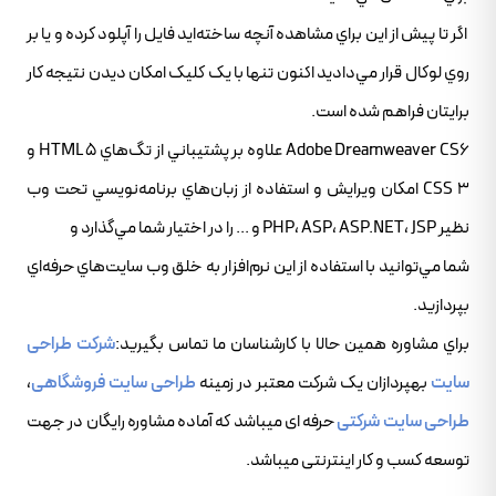
اگر تا پيش از اين براي مشاهده آنچه ساخته‌ايد فايل را آپلود کرده و يا بر
روي لوکال قرار مي‌داديد اکنون تنها با يک کليک امکان ديدن نتيجه کار
برايتان فراهم شده است.
Adobe Dreamweaver CS6 علاوه بر پشتيباني از تگ‌هاي HTML 5 و
CSS 3 امکان ويرايش و استفاده از زبان‌هاي برنامه‌نويسي تحت وب
نظير PHP، ASP، ASP.NET، JSP و ... را در اختيار شما مي‌گذارد و
شما مي‌توانيد با استفاده از اين نرم‌افزار به خلق وب سايت‌هاي حرفه‌اي
بپردازيد.
براي مشاوره همين حالا با کارشناسان ما تماس بگيريد:
شرکت طراحی
سایت
بهپردازان یک شرکت معتبر در زمینه
طراحی سایت فروشگاهی
،
طراحی سایت شرکتی
حرفه ای میباشد که آماده مشاوره رایگان در جهت
توسعه کسب و کار اینترنتی میباشد.