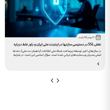
21 بهمن
|
112 بازدید
نقش SSL در دسترسی سایتها در اینترنت ملی ایران و باور غلط درباره
دامنه های IR
در سال‌های اخیر، توسعه زیرساخت شبکه ملی اطلاعات (یا همان نت ملی) دغدغه
اصلی مدیران وب‌سایت‌های ایرانی شده است. سؤال اساسی این است: در شرایط
محدودیت‌های اینترنت بین‌الملل، چگونه می‌توانیم پایداری دسترسی کاربران داخلی
به سایت خود را تضمین کنیم؟ بسیاری گمان می‌کنند تنها دامنه .ir کافی است، اما
حقیقت این است که بدون توجه به مولفه حیاتی SSL، تضمینی برای بالا آمدن سایت
در شرایط نت ملی وجود ندارد.