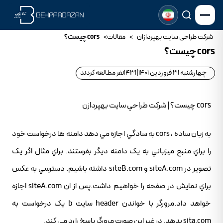
شرکت طراحی سایت بهپردازان
>
مقالات
>
cors چيست؟
cors چيست؟
چهارشنبه 31 فروردین 1401
|
1431
نفر مطالعه کردند
cors چيست؟ | شرکت طراحي سايت بهپردازن
به زبان ساده ، cors به سادگي اجازه مي دهد دامنه ها درخواست خود
را براي منبع ميزباني به يک دامنه ديگر بفرستند. براي مثال اگر يک
تصوير در siteA.com و siteB.com داشته باشيم. دسترسي به عکس
براي نمايش در صفحه را خواهيم داشت.پس از ان siteA.com اجازه
خواهد داد.مرورگر با خواندن header سايت b يک درخواست به
sita.com بدهد. در غير اين صورت مرورگر پاسخ را رد مي کند.