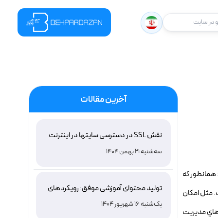
در سایت
آخرین مقالات
نقش SSL در دسترسی سایتها در اینترنت
ملی ایران و باور غلط درباره دامنه های IR
سه‌شنبه 21 بهمن 1404
اني از پايگاه داده هاي مختلف در نسخه 4.3- توسعه فعال: همانطور که
تولید محتوای آموزشی موفق: رویکردهای
ه 4 نشاندهنده همين مطلب هست. مثل امکان
نوین و اثربخش
یک‌شنبه 16 شهریور 1404
واع سيستم هاي مديريت