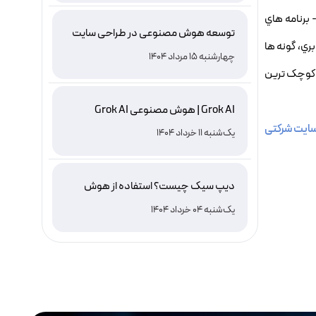
ده کار کنند. 5- پشتيباني کامل از Linq.6- نصب خودکار باStudioVisual.7- مرتبط شدن چندين مدل مفهومي به يک ساختارپايگاه داده.8- برنامه هاي
توسعه هوش مصنوعی در طراحی سایت
ايي، ارث بري، گونه ها
چهارشنبه 15 مرداد 1404
ياده سازي شوند. 9-برنامه نويس ها از کدنويسي زيادي پيچيده رها مي شوند. 10- بدون کوچک ترين
Grok AI | هوش مصنوعی Grok AI
ایت شرکتی
یک‌شنبه 11 خرداد 1404
دیپ سیک چیست؟ استفاده از هوش
مصنوعی DeepSeek ، نصب و دانلود
یک‌شنبه 04 خرداد 1404