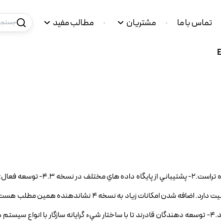
تماس با ما
مشتریان
مطالب مفید
جستجو 
1- سطح يادگيري ساده: کار با EF به نسبت بقيه ORMها تقريبا ساده تراست.2- پشتيب
اشاره شد، به نظر مي رسدMicrosoft، قصد جدي در توسعه اين قابليت دارد. اضافه شدن امکانات زياد به نسخ
Code First، Lazy Loading و …که در نسخه 4 به EF اضافه شده اند.4- توسعه دهندگان قادرند تا با ساختار شيء گرايانه سازگار با ان