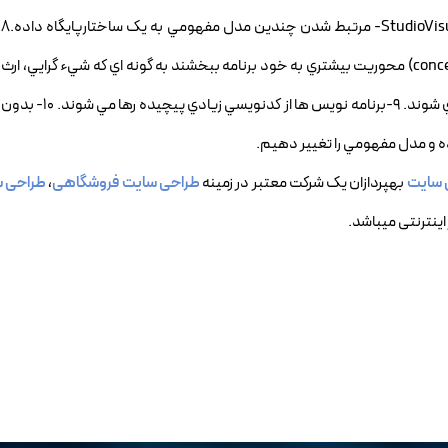
دا
کاربردي قادر خواهند بود تا در مدل مفهومي خود (conceptual model) محوريت بيشتري به خود برنامه ببخشند به گونه اي که شيء گر
(Type) هاي پيچيده تر و روابط بين جداول و اشياء بهتر پ
ده و مدل مفهومي را تغيير دهيم.
 سایت
بهپردازان یک شرکت معتبر در زمینه
طراحی سایت فروشگاهی
،
طراحی س
اینترنتی میباشد.