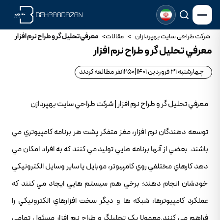
شرکت طراحی سایت بهپردازان
>
مقالات
>
معرفي تحليل گر و طراح نرم افزار
معرفي تحليل گر و طراح نرم افزار
چهارشنبه 31 فروردین 1401
|
1250
نفر مطالعه کردند
معرفي تحليل گر و طراح نرم افزار | شرکت طراحي سايت بهپردازن
توسعه دهندگان نرم افزار، مغز متفکر پشت هر برنامه کامپيوتري مي
باشند. بعضي از آنها برنامه هايي توليد مي کنند که به افراد امکان مي
دهد کارهاي مختلفي روي کامپيوتر، موبايل يا ساير وسايل الکترونيکي
خودشان انجام دهند؛ برخي هم سيستم هايي ايجاد مي کنند که
عملکرد کامپيوترها، شبکه ها و ديگر سخت افزارهاي الکترونيکي را
فراهم مي کنند.معمولا يک تحليلگر و طراح نرم افزار مسئول تمامي