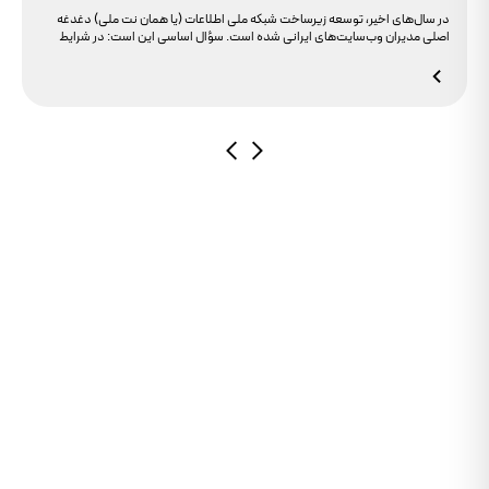
دامنه های IR
در سال‌های اخیر، توسعه زیرساخت شبکه ملی اطلاعات (یا همان نت ملی) دغدغه
اصلی مدیران وب‌سایت‌های ایرانی شده است. سؤال اساسی این است: در شرایط
محدودیت‌های اینترنت بین‌الملل، چگونه می‌توانیم پایداری دسترسی کاربران داخلی
به سایت خود را تضمین کنیم؟ بسیاری گمان می‌کنند تنها دامنه .ir کافی است، اما
حقیقت این است که بدون توجه به مولفه حیاتی SSL، تضمینی برای بالا آمدن سایت
در شرایط نت ملی وجود ندارد.