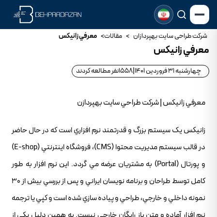
شرکت طراحی سایت بهپردازان
>
مقالات
>
معرفي زانيکس
معرفي زانيکس
چهارشنبه 31 فروردین 1401
|
1558
نفر مطالعه کردند
معرفي زانيکس | شرکت طراحي سايت بهپردازن
زانيکس يک سيستم بزرگ و قدرتمند نرم افزاري است که در حال حاضر
در قالب سيستم مديريت محتوا (CMS)، فروشگاه اينترنتي (E-shop)
و پورتال (Portal) به مشتريان عرضه مي گردد. اين نرم افزار به طور
کامل توسط طراحان و برنامه نويسان ايراني و پس از بررسي بيش از 30
نمونه داخلي و خارجي، طراحي و پياده سازي شده است و کپي يا ترجمه
نرم افزار آماده و متن باز رايگان خارجي نيست. به همين دليل يکي از