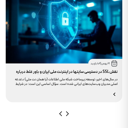
21 بهمن
|
102 بازدید
نقش SSL در دسترسی سایتها در اینترنت ملی ایران و باور غلط درباره
دامنه های IR
در سال‌های اخیر، توسعه زیرساخت شبکه ملی اطلاعات (یا همان نت ملی) دغدغه
اصلی مدیران وب‌سایت‌های ایرانی شده است. سؤال اساسی این است: در شرایط
محدودیت‌های اینترنت بین‌الملل، چگونه می‌توانیم پایداری دسترسی کاربران داخلی
به سایت خود را تضمین کنیم؟ بسیاری گمان می‌کنند تنها دامنه .ir کافی است، اما
حقیقت این است که بدون توجه به مولفه حیاتی SSL، تضمینی برای بالا آمدن سایت
در شرایط نت ملی وجود ندارد.