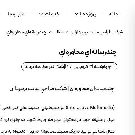
خانه
پروژه ها
خدمات
درباره ما
شرکت طراحی سایت بهپردازان
>
مقالات
>
چندرسانه‌اي محاوره‌اي
چندرسانه‌اي محاوره‌اي
چهارشنبه 31 فروردین 1401
|
1255
نفر مطالعه کردند
چندرسانه‌اي محاوره‌اي | شرکت طراحي سايت بهپردازن
(Interactive Multimedia) در محيطهاي چندرسانه‌
ميل و سليقه خود در محتواي مربوطه جابجا شود. به چنين نرم‌افزاري
مثال شما مي‌توانيد در يک محيط محاوره‌اي در زمان دلخواه به درس 