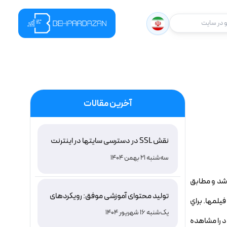
در سایت
آخرین مقالات
نقش SSL در دسترسی سایتها در اینترنت
ملی ایران و باور غلط درباره دامنه های IR
سه‌شنبه 21 بهمن 1404
ه باشد و مطابق
تولید محتوای آموزشی موفق: رویکردهای
يلمها. براي
نوین و اثربخش
یک‌شنبه 16 شهریور 1404
د را مشاهده