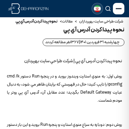
شرکت طراحی سایت بهپردازان
>
مقالات
>
نحوه پيدا كردن آدرس آي پي
نحوه پيدا كردن آدرس آي پي
چهارشنبه 31 فروردین 1401
|
1367
نفر مطالعه کردند
نحوه پيدا كردن آدرس آي پي | شرکت طراحي سايت بهپردازن
روش اول: به منوي استارت ويندوز برويد و در پنجره Run دستور cmd /k
ipconfig را تايپ کنيد؛ حال در فهرستي که برايتان ظاهر مي شود، به دنبال
عبارت Default Gateway بگرديد؛ عدد مقابل آن، آدرس آي پي روتر يا
مودم شماست.
روش دوم: دوباره به سراغ منوي استارت و پنجره Run برويد و اين بار دستور