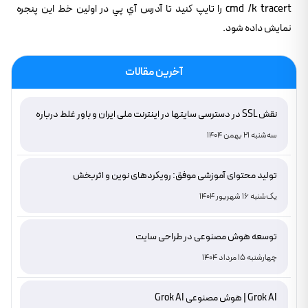
cmd /k tracert را تايپ کنيد تا آدرس آي پي در اولين خط اين پنجره
نمايش داده شود.
آخرین مقالات
نقش SSL در دسترسی سایتها در اینترنت ملی ایران و باور غلط درباره
دامنه های IR
سه‌شنبه 21 بهمن 1404
تولید محتوای آموزشی موفق: رویکردهای نوین و اثربخش
یک‌شنبه 16 شهریور 1404
توسعه هوش مصنوعی در طراحی سایت
چهارشنبه 15 مرداد 1404
Grok AI | هوش مصنوعی Grok AI