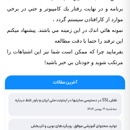
برنامه و در نهايت رفتار يك كامپيوتر و حتي در برخي
موارد از كارافتادن سيستم گردد ،‌
نمونه هائي اندك در اين زمينه مي باشند. پيشنهاد ميکنم
اين ترفند را حتما با دقت مطالعه
بفرماييد چرا که ممکن است شما نيز اين اشتباهات را
مرتکب شويد و خودتان بي خبر باشيد!
آخرین مقالات
نقش SSL در دسترسی سایتها در اینترنت ملی ایران و باور غلط درباره
دامنه های IR
سه‌شنبه 21 بهمن 1404
تولید محتوای آموزشی موفق: رویکردهای نوین و اثربخش