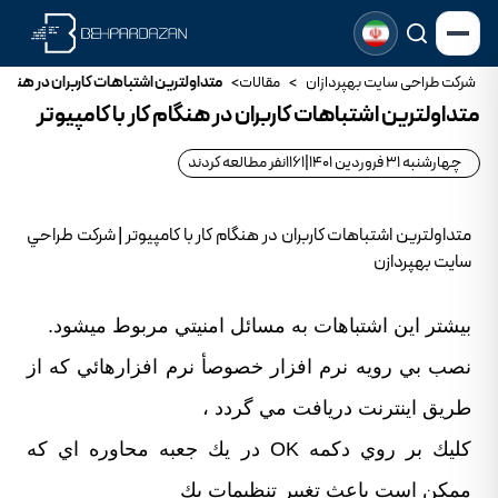
شرکت طراحی سایت بهپردازان
>
مقالات
>
متداولترين اشتباهات كاربران در هنگام ک
متداولترين اشتباهات كاربران در هنگام کار با کامپيوتر
چهارشنبه 31 فروردین 1401
|
1161
نفر مطالعه کردند
متداولترين اشتباهات كاربران در هنگام کار با کامپيوتر | شرکت طراحي
سايت بهپردازن
بيشتر اين اشتباهات به مسائل امنيتي مربوط ميشود.
نصب بي رويه نرم افزار خصوصأ نرم افزارهائي كه از
طريق اينترنت دريافت مي گردد ،
كليك بر روي دكمه OK در يك جعبه محاوره اي كه
ممكن است باعث تغيير تنظيمات يك