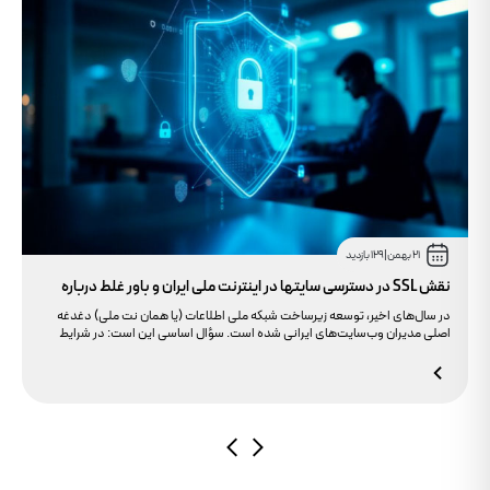
21 بهمن
|
129 بازدید
نقش SSL در دسترسی سایتها در اینترنت ملی ایران و باور غلط درباره
دامنه های IR
در سال‌های اخیر، توسعه زیرساخت شبکه ملی اطلاعات (یا همان نت ملی) دغدغه
اصلی مدیران وب‌سایت‌های ایرانی شده است. سؤال اساسی این است: در شرایط
محدودیت‌های اینترنت بین‌الملل، چگونه می‌توانیم پایداری دسترسی کاربران داخلی
به سایت خود را تضمین کنیم؟ بسیاری گمان می‌کنند تنها دامنه .ir کافی است، اما
حقیقت این است که بدون توجه به مولفه حیاتی SSL، تضمینی برای بالا آمدن سایت
در شرایط نت ملی وجود ندارد.