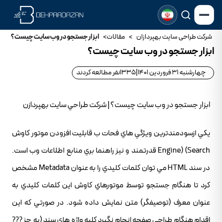
شرکت طراحی سایت بهپردازان
>
مقالات
>
ابزار جستجو در وب سايت چيست؟
ابزار جستجو در وب سايت چيست؟
چهارشنبه 31 فروردین 1401
|
1335
نفر مطالعه کردند
ابزار جستجو در وب سايت چيست؟ | شرکت طراحي سايت بهپردازن
يکي ازسودمندترين ويژگي هاي فحات ب قابليت افزودن موتور کاوش
Engine) (Search قدرتمند و نيز راهنما بري منابع اطلاعات وب است.
در سند HTML مي توان کلمات کليدي را به عنوان Metadata مشخص
کرد تا هنگام جستجو توسط موتورهاي کاوش اين کلمات کليدي به
عنوان معرف (توصيفگر) متن نمايش داده شود. در صورتي که اين
اقدام هنگام طراحي صفحه انجام نگيرد کليه واژه هاي سند (به جز ???