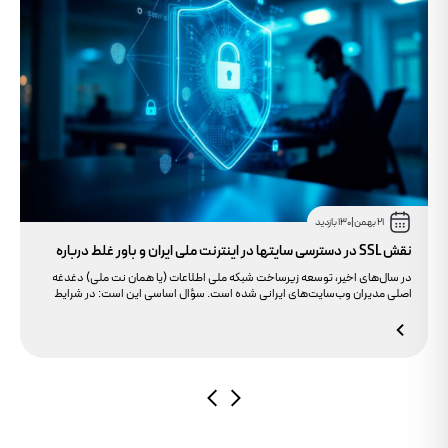
21 بهمن
|
130 بازدید
نقش SSL در دسترسی سایتها در اینترنت ملی ایران و باور غلط درباره
دامنه های IR
در سال‌های اخیر، توسعه زیرساخت شبکه ملی اطلاعات (یا همان نت ملی) دغدغه
اصلی مدیران وب‌سایت‌های ایرانی شده است. سؤال اساسی این است: در شرایط
محدودیت‌های اینترنت بین‌الملل، چگونه می‌توانیم پایداری دسترسی کاربران داخلی
به سایت خود را تضمین کنیم؟ بسیاری گمان می‌کنند تنها دامنه .ir کافی است، اما
حقیقت این است که بدون توجه به مولفه حیاتی SSL، تضمینی برای بالا آمدن سایت
در شرایط نت ملی وجود ندارد.