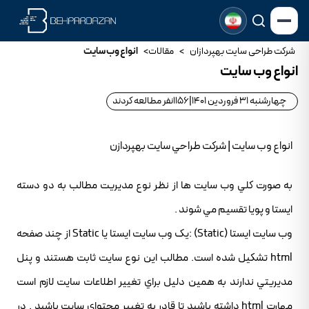
شرکت طراحی سایت بهپردازان
>
مقالات
>
انواع وب سايت
انواع وب سايت
چهارشنبه 31 فروردین 1401
|
1156
نفر مطالعه کردند
انواع وب سايت | شرکت طراحي سايت بهپردازن
به صورت کلي وب سايت ها از نظر نوع مديريت مطالب به دو دسته
ايستا و پويا تقسيم مي شوند .
وب سايت ايستا (Static) :يک وب سايت ايستا يا Static از چند صفحه
html تشکيل شده است. مطالب اين نوع سايت ثابت هستند و پنل
مديريتي ندارند به همين دليل براي تغيير اطلاعات سايت لازم است
مهارت html داشته باشيد تا قادر به تغيير محتواي سايت باشيد . در