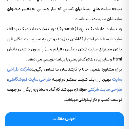
نتيجه سايت هاي ايستا براي کساني که نياز چنداني به تغيير محتواي
سايتشان ندارند مناسب است.
وب سايت دايناميک يا پويا (Dynamic) : وب سايت دايناميک برخلاف
سايت ايستا با در اختيار گذاشتن پنل مديريتي به مديرسايت امکان قرار
دادن محتواي سايت (متن ، عکس ، فيلم و ...) را بدون داشتن دانش
html و ساير زبان هاي کدنويسي يا برنامه نويسي مي دهد .
براي مشاوره همين حالا با کارشناسان ما تماس بگيريد:
شرکت طراحی
سایت
بهپردازان یک شرکت معتبر در زمینه
طراحی سایت فروشگاهی
،
طراحی سایت شرکتی
حرفه ای میباشد که آماده مشاوره رایگان در جهت
توسعه کسب و کار اینترنتی میباشد.
آخرین مقالات