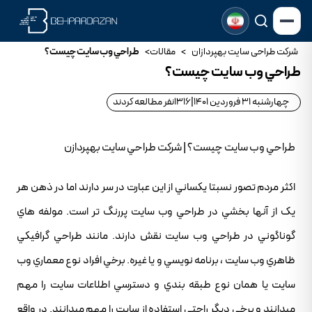
شرکت طراحی سایت بهپردازان
>
مقالات
>
طراحي وب سايت چيست؟
طراحي وب سايت چيست؟
چهارشنبه 31 فروردین 1401
|
1316
نفر مطالعه کردند
طراحي وب سايت چيست؟ | شرکت طراحي سايت بهپردازن
اکثر مردم تصور نسبتا يکساني از اين عبارت در سر دارند اما در ذهن هر
يک از آنها بخشي در طراحي وب سايت پررنگ تر است. مولفه هاي
گوناگوني در طراحي وب سايت نقش دارند. مانند طراحي گرافيکي
ظاهري وب سايت ، برنامه نويسي و يا غيره. برخي افراد نوع معماري وب
سايت يا همان نوع طبقه بندي و دسترسي اطلاعات سايت را مهم
ميدانند و برخي ديگر راحتي استفاده از سايت را مهم ميدانند. در واقع