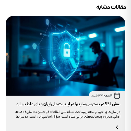
مقالات مشابه
21 بهمن
|
133 بازدید
نقش SSL در دسترسی سایتها در اینترنت ملی ایران و باور غلط درباره
دامنه های IR
در سال‌های اخیر، توسعه زیرساخت شبکه ملی اطلاعات (یا همان نت ملی) دغدغه
اصلی مدیران وب‌سایت‌های ایرانی شده است. سؤال اساسی این است: در شرایط
محدودیت‌های اینترنت بین‌الملل، چگونه می‌توانیم پایداری دسترسی کاربران داخلی
به سایت خود را تضمین کنیم؟ بسیاری گمان می‌کنند تنها دامنه .ir کافی است، اما
حقیقت این است که بدون توجه به مولفه حیاتی SSL، تضمینی برای بالا آمدن سایت