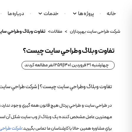
خانه
پروژه ها
خدمات
درباره ما
شرکت طراحی سایت بهپردازان
>
مقالات
>
تفاوت وبلاگ وطراحي سا
تفاوت وبلاگ وطراحي سايت چيست؟
چهارشنبه 31 فروردین 1401
|
1259
نفر مطالعه کردند
تفاوت وبلاگ وطراحي سايت چيست؟ | شرکت طراحي سايت 
در طراحي سايت و طراحي پرتال هيچ قانون همه گيري وجود ندارد،ل
مهمترين عامل مشخص کننده يک وبلاگ از وب سايت شکل آن است. برا
براي مشاوره همين حالا با کارشناسان ما تماس بگيريد:
شرکت طراحی