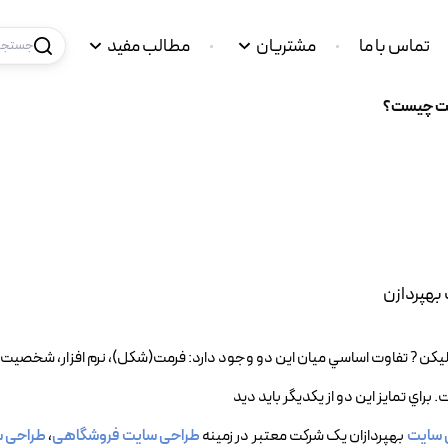
تماس با ما
مشتریان
مطالب مفید
جستجو 
يت چيست؟
بهپردازن
يکن ? تفاوت اساسي ميان اين دو وجود دارد: فرمت(شکل)، نرم افزار، شخصيت 
ي تمايز اين دو از يکديگر بايد ديد
 سایت
بهپردازان یک شرکت معتبر در زمینه
طراحی سایت فروشگاهی
،
طراحی س