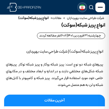
شرکت طراحی سایت بهپردازان
>
مقالات
>
انواع پريز شبکه(سوکت)
انواع پريز شبکه(سوکت)
چهارشنبه 31 فروردین 1401
|
1606
نفر مطالعه کردند
انواع پريز شبکه(سوکت) | شرکت طراحي سايت بهپردازن
پريزهاي شبکه دو نوع است: پريز شبکه روکار و پريز شبکه توکار. پريزهاي
شبکه شکل‌هاي مختلفي دارند و در اندازه و ابعاد مختلف و در مکانهاي
خاص خود مورد استفاده قرار مي‌گيرند. پريز شبکه و کامپيوتر با کابل‌هاي
شبکه و لن به هم متصل مي‌شوند
آخرین مقالات