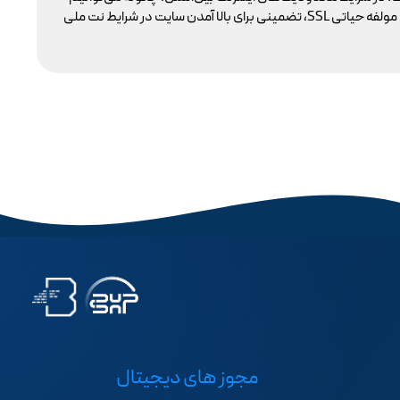
پایداری دسترسی کاربران داخلی به سایت خود را تضمین کنیم؟ بسیاری گمان می‌کنند تنها دامنه .ir کافی است، اما حقیقت این است که بدون توجه به مولفه حیاتی SSL، تضمینی برای بالا آمدن سایت در شرایط نت ملی
مجوز های دیجیتال