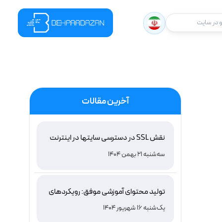
در سایت
آخرین مقالات
نقش SSL در دسترسی سایتها در اینترنت
ملی ایران و باور غلط درباره دامنه های IR
سه‌شنبه 21 بهمن 1404
تولید محتوای آموزشی موفق: رویکردهای
نوین و اثربخش
یک‌شنبه 16 شهریور 1404