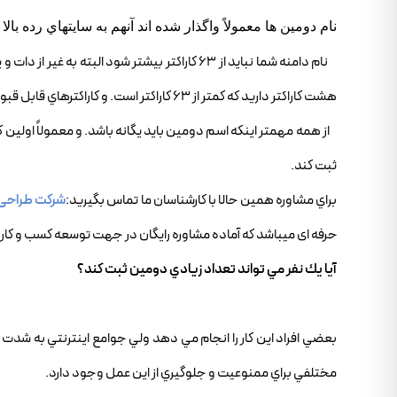
نام دومين ها معمولاً واگذار شده اند آنهم به سايتهاي رده بال
هشت كاراكتر داريد كه كمتر از 63 كاراكتر است. و كاراكترهاي قابل قبول عبارتند از حروف، اعداد و dash. كاراكتر dash بايد در ميان اسم باشد نه انتها و ابتداي آن.
از همه مهمتر اينكه اسم دومين بايد يگانه باشد. و معمولاً اولين
ثبت كند.
براي مشاوره همين حالا با کارشناسان ما تماس بگيريد:
شرکت طراحی
حرفه ای میباشد که آماده مشاوره رایگان در جهت توسعه کسب و کار 
آيا يك نفر مي تواند تعداد زيادي دومين ثبت كند؟
بعضي افراد اين كار را انجام مي دهد ولي جوامع اينترنتي به شدت ب
مختلفي براي ممنوعيت و جلوگيري از اين عمل وجود دارد.