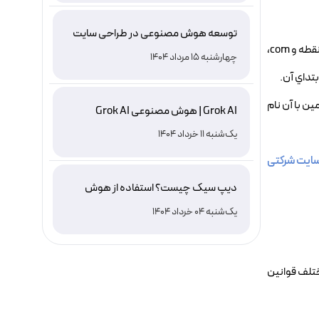
توسعه هوش مصنوعی در طراحی سایت
نام دامنه شما نبايد از 63 كاراكتر بيشتر شود البته به غير از دات و پسوند كه مي تواند com, net يا ... باشد مثلاً براي دومين yadbegir.com غير از نقطه و com،
چهارشنبه 15 مرداد 1404
ن با آن نام
Grok AI | هوش مصنوعی Grok AI
یک‌شنبه 11 خرداد 1404
ایت شرکتی
دیپ سیک چیست؟ استفاده از هوش
مصنوعی DeepSeek ، نصب و دانلود
یک‌شنبه 04 خرداد 1404
ختلف قوانين