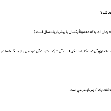
هد شد؟
تمام زمان اجاره كه معمولاً يكسال يا بيش از يك سال است.)
عيت تجاري آن ثبت كنيد ممكن است آن شركت بتواند آن دومين را از چنگ شما در ب
ه فقط يك آدرس اينترنتي است.