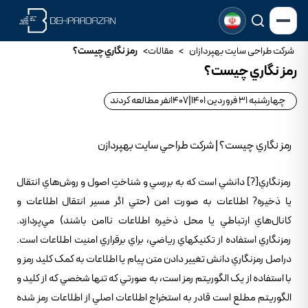
شرکت طراحی سایت بهپردازان
>
مقالات
>
رمز نگاري چيست؟
رمز نگاري چيست؟
چهارشنبه 31 فروردین 1401
|
1407
نفر مطالعه کردند
رمز نگاري چيست؟ | شرکت طراحي سايت بهپردازن
رمزنگاري[?] دانشي است که به بررسي و شناختِ اصول و روش‌هاي انتقال
يا ذخيره? اطلاعات به صورت امن (حتي اگر مسير انتقال اطلاعات و
کانال‌هاي ارتباطي يا محل ذخيره اطلاعات ناامن باشند) مي‌پردازد.
رمزنگاري استفاده از تکنيکهاي رياضي، براي برقراري امنيت اطلاعات است.
دراصل رمزنگاري دانش تغيير دادن متن پيام يا اطلاعات به کمک کليد رمز و
با استفاده از يک الگوريتم رمز است، به صورتي که تنها شخصي که از کليد و
الگوريتم مطلع است قادر به استخراج اطلاعات اصلي از اطلاعات رمز شده