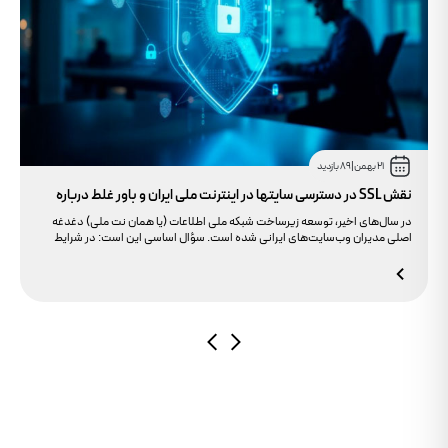
21 بهمن
|
89 بازدید
نقش SSL در دسترسی سایتها در اینترنت ملی ایران و باور غلط درباره
دامنه های IR
در سال‌های اخیر، توسعه زیرساخت شبکه ملی اطلاعات (یا همان نت ملی) دغدغه
اصلی مدیران وب‌سایت‌های ایرانی شده است. سؤال اساسی این است: در شرایط
محدودیت‌های اینترنت بین‌الملل، چگونه می‌توانیم پایداری دسترسی کاربران داخلی
به سایت خود را تضمین کنیم؟ بسیاری گمان می‌کنند تنها دامنه .ir کافی است، اما
حقیقت این است که بدون توجه به مولفه حیاتی SSL، تضمینی برای بالا آمدن سایت
در شرایط نت ملی وجود ندارد.