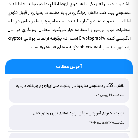
باشد و شخصي که از يکي يا هر دوي آن‌ها اطلاع ندارد، نتواند به اطلاعات
دسترسي پيدا کند. دانش رمزنگاري بر پايه مقدمات بسياري از قبيل تئوري
اطلاعات، نظريه اعداد و آمار بنا شده‌است و امروزه به طور خاص در علم
مخابرات مورد بررسي و استفاده قرار مي‌گيرد. معادل رمزنگاري در زبان
انگليسي کلمه Cryptography است، که برگرفته از لغات يوناني kryptos
به مفهوم «محرمانه» و graphien به معناي «نوشتن» است.
آخرین مقالات
نقش SSL در دسترسی سایتها در اینترنت ملی ایران و باور غلط درباره
دامنه های IR
سه‌شنبه 21 بهمن 1404
تولید محتوای آموزشی موفق: رویکردهای نوین و اثربخش
یک‌شنبه 16 شهریور 1404