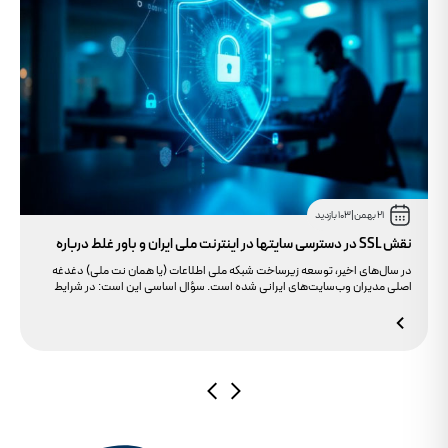
21 بهمن
|
103 بازدید
نقش SSL در دسترسی سایتها در اینترنت ملی ایران و باور غلط درباره
دامنه های IR
در سال‌های اخیر، توسعه زیرساخت شبکه ملی اطلاعات (یا همان نت ملی) دغدغه
اصلی مدیران وب‌سایت‌های ایرانی شده است. سؤال اساسی این است: در شرایط
محدودیت‌های اینترنت بین‌الملل، چگونه می‌توانیم پایداری دسترسی کاربران داخلی
به سایت خود را تضمین کنیم؟ بسیاری گمان می‌کنند تنها دامنه .ir کافی است، اما
حقیقت این است که بدون توجه به مولفه حیاتی SSL، تضمینی برای بالا آمدن سایت
در شرایط نت ملی وجود ندارد.