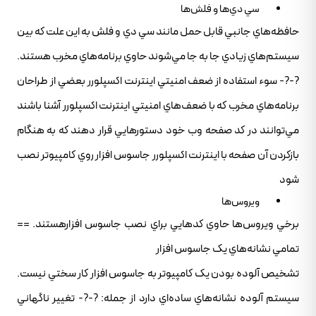
سي دي‌ها و فلش‌ها
حافظه‌هاي جانبي قابل حمل مانند سي دي و فلش به اين علت که بين
سيستم‌هاي زيادي جا به جا مي‌شوند حاوي برنامه‌هاي مخرب هستند.
?-?- سوء استفاده از ضعف امنيتي اينترنت اکسپلورر بعضي از طراحان
برنامه‌هاي مخرب که با ضعف‌هاي امنيتي اينترنت اکسپلورر آشنا باشند
مي‌توانند در کد صفحه وب خود دستورهايي قرار دهند که به هنگام
بازکردن آن صفحه با اينترنت اکسپلورر جاسوس افزار روي کامپيوتر نصب
شود
ويروس‌ها
برخي ويروس‌ها حاوي کدهايي براي نصب جاسوس افزارهستند. ==
تمامي نشانه‌هاي يک جاسوس افزار
تشخيص آلوده بودن يک کامپيوتر به جاسوس افزار کار سختي نيست.
سيستم آلوده نشانه‌هاي ساده‌اي دارد از جمله: ?-?- تغيير ناگهاني