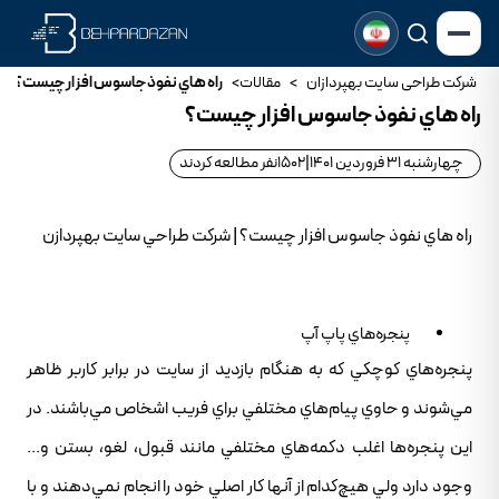
شرکت طراحی سایت بهپردازان
>
مقالات
>
راه هاي نفوذ جاسوس افزار چيست؟
راه هاي نفوذ جاسوس افزار چيست؟
چهارشنبه 31 فروردین 1401
|
1502
نفر مطالعه کردند
راه هاي نفوذ جاسوس افزار چيست؟ | شرکت طراحي سايت بهپردازن
پنجره‌هاي پاپ آپ
پنجره‌هاي کوچکي که به هنگام بازديد از سايت در برابر کاربر ظاهر
مي‌شوند و حاوي پيام‌هاي مختلفي براي فريب اشخاص مي‌باشند. در
اين پنجره‌ها اغلب دکمه‌هاي مختلفي مانند قبول، لغو، بستن و...
وجود دارد ولي هيچ‌کدام از آنها کار اصلي خود را انجام نمي‌دهند و با