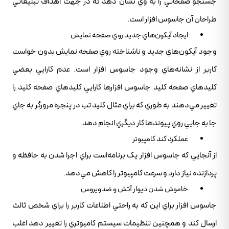
جستجو صفحاتي را به وي نشان دهد که در جهت اهداف تبليغاتي
طراحان آن جاسوس افزار است.
ايجاد آيکون‌هاي جديد روي صفحه نمايش
وجود آيکون‌هاي جديد و ناشناخته روي صفحه نمايش بدون خواست
کاربر از نشانه‌هاي وجود جاسوس افزار است. عدم کارايي بعضي
کليدهاي صفحه کليد جاسوس افزارها کارايي کليدهاي صفحه کليد را
تغيير مي‌دهند به طوري که براي مثال کليد تب در پنجره مرورگر به جاي
جا به جايي روي پيوندها کار ديگري انجام دهد.
عملکرد کند کامپيوتر
از آنجايي که جاسوس افزار يک برنامه‌است براي اجرا شدن به حافظه و
پردازنده نياز دارد و سرعت کامپيوتر را کاهش مي‌دهد.
خاموش شدن ديوار آتش و ضدويروس
جاسوس افزار براي اين که به راحتي اطلاعات کاربر را براي شخص ثالث
ارسال کند و همچنين تنظيمات سيستم کاميوتري را تغيير دهد اغلب