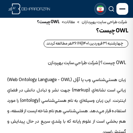
شرکت طراحی سایت بهپردازان
>
مقالات
>
OWL چيست؟
OWL چيست؟
چهارشنبه 31 فروردین 1401
|
2689
نفر مطالعه کردند
OWL چيست؟ | شرکت طراحي سايت بهپردازن
زبان هستي‌شناسي وب يا آوُ‌ل (Web Ontology Language - OWL)
زباني است نشانه‌اي (markup) جهت نشر و تبادل دانش در فضاي
اينترنت. اين زبان وسيله‌اي به نام هستي‌شناسي (ontology) را مورد
استفاده قرار مي‌دهد. هستي‌شناسي هم نام شاخه ايست از فلسفه، و
هم بخشي است از علوم رايانه که با رشدي سريع در حال پيدايش و
گسترش است.