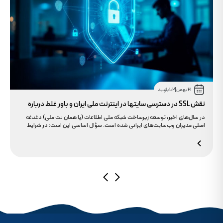
21 بهمن
|
102 بازدید
نقش SSL در دسترسی سایتها در اینترنت ملی ایران و باور غلط درباره
دامنه های IR
در سال‌های اخیر، توسعه زیرساخت شبکه ملی اطلاعات (یا همان نت ملی) دغدغه
اصلی مدیران وب‌سایت‌های ایرانی شده است. سؤال اساسی این است: در شرایط
محدودیت‌های اینترنت بین‌الملل، چگونه می‌توانیم پایداری دسترسی کاربران داخلی
به سایت خود را تضمین کنیم؟ بسیاری گمان می‌کنند تنها دامنه .ir کافی است، اما
حقیقت این است که بدون توجه به مولفه حیاتی SSL، تضمینی برای بالا آمدن سایت
در شرایط نت ملی وجود ندارد.