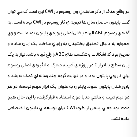
در واقع هدف از ذکر سابقه ي ون روسوم در CWI اين است که مي توان
گفت پايتون حاصل سال ها تجربه ي کار روسوم در CWI بوده است. به
گفته ي روسوم ABC الهام بخش اصلي پروژه ي پايتون بوده است و وي
همواره به دنبال تحقيق بخشيدن به رؤياي ساخت يک زبان ساده و
صريح بود که اشکالات و شکست هاي ABC را رفع کرده باشد. نياز به يک
زبان سطح بالاتر از C در پروژه ي آميب، محرک و انگيزه ي اصلي روسوم
براي کار روي پايتون بود، و در نهايت گروه چند رسانه اي کمک به رشد و
بارور شدن پايتون نمود. پايتون به عنوان يک ابزار مهم توسعه در هر
دو تيم آميب و مالتي مديا مورد استفاده قرار گرفت، با اين حال هيچ
وقت بودجه ي رسمي از طرف CWI براي توسعه ي پايتون اختصاص
داده نشد.