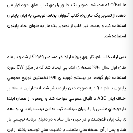
O’Reilly که هميشه تصوير يک جانور را روي کتاب هاي خود قرار مي
دهد، از تصوير يک مار روي کتاب آموزش برنامه نويسي به زبان پايتون
استفاده کرد و بعدها نيز اغلب از تصوير يک مار به عنوان نماد پايتون
استفاده شد.
پس از انتخاب نام، کار روي پروژه از اواخر دسامبر 1989 آغاز شد و در ماه
هاي اول سال 1990 نسخه ي ابتدايي ايجاد شد که در مرکز CWI مورد
استفاده قرار گرفت. در بيستم فوريه ي 1991 نخستين توزيع عمومي
پايتون با نام 0.9.0 به صورت متن باز منتشر شد. انتشار اين نسخه بر
خلاف زبان ABC با اقبال عمومي مواجه شد و روسوم از همان ابتدا
بازخورهاي مثبتي را از کاربران دريافت کرد. به اين ترتيب راه براي توسعه
ي يک زبان قدرتمند و در حين حال ساده در دنياي برنامه نويسي باز
شد و پس از آن نسخه هاي متعدد با قابليت هاي توسعه يافته از اين