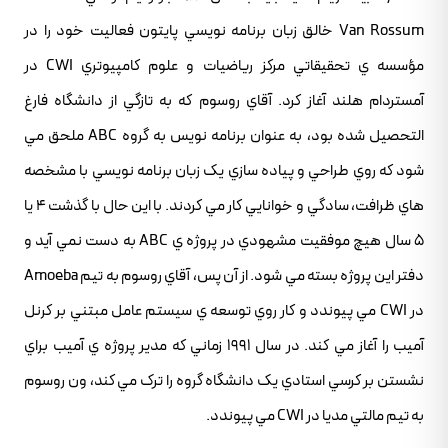
Van Rossum خالق زبان برنامه نويسي پايتون فعاليت خود را در
مؤسسه ي تحقيقاتي مرکز رياضيات و علوم کامپيوتري CWI در
آمستردام هلند آغاز کرد. آقاي روسوم که به تازگي از دانشگاه فارغ
التحصيل شده بود، به عنوان برنامه نويس به گروه ABC ملحق مي
شود که روي طراحي و پياده سازي يک زبان برنامه نويسي با مشخصه
هاي ظرافت، سادگي و خوانايي کار مي کردند. با اين حال با گذشت 4 يا
5 سال هيچ موفقيت مشهودي در پروژه ي ABC به دست نمي آيد و
دفتر اين پروژه بسته مي شود. از آن پس، آقاي روسوم به تيم Amoeba
در CWI مي پيوندد و کار روي توسعه ي سيستم عامل مبتني بر کرنل
آميب را آغاز مي کند. در سال 1991 زماني که مدير پروژه ي آميب براي
نشستن بر کرسي استادي يک دانشگاه گروه را ترک مي کند، ون روسوم
به تيم مالتي مديا در CWI مي پيوندد.