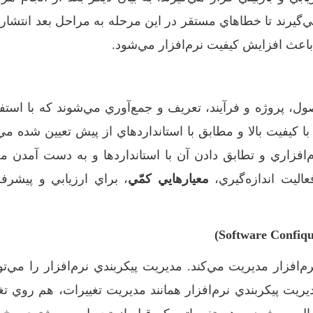
ي‌گيرند تا خطاهاي مستقر در اين مرحله به مراحل بعد انتشار ني
باعث افزايش کيفيت نرم‌افزار مي‌شود.
ول، پروژه و فرآيند، تعريف و جمع‌آوري مي‌شوند که با استفا
با کيفيت بالا و مطابق با استانداردهاي از پيش تعيين شده مي‌
‌افزاري و تطابق دادن آن با استانداردها و به دست آمدن م
عاليت اندازه‌گيري،
معيارهايي کمّي
، براي ارزيابي و پيشرف
م‌افزار مديريت مي‌کند. مديريت پيکربندي نرم‌افزار را مي‌ت
ريت پيکربندي نرم‌افزار همانند مديريت تغييرات، هم روي تغ