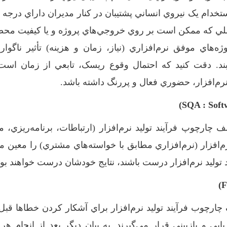
خدام يک نيروي انساني پشتيبان در کنار مديران داراي درجه ‏ا
تملي که ممکن است بر روي خروجي‌هاي پروژه و يا کيفيت محص
­هاي موفق نرم‌­افزاري (نياز، زمان و هزينه) تأثير ناگوار
د. دقت ­کنيد که احتمال وقوع ريسک، تابعي از زمان است، 
‌افزار، حضوري فعال و پررنگ داشته باشد.
ف چارچوپ فرآيند توليد نرم‌افزار (ارتباطات، برنامه‌ريزي، 
افزار (نرم‌افزاري مطابق با خواسته‌هاي مشتري) را معين مي
وليد نرم‌افزار ‏درست باشند، نتايج خودشان درست خواهند بود
چارچوب فرآيند توليد نرم‌افزار براي آشکار کردن خطاها قبل 
بي و بازبيني قرار مي‌گيرند. به بيان ديگر بعد از انجام هر