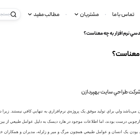
تماس با ما
مشتریان
مطالب مفید
جستجو 
سي نرم افزار به چه معناست؟
ه معناست؟
 شرکت طراحي سايت بهپردازن
مي‌باشد ولي براي توليد موفق يک پروژه‌ي نرم‌افزاري به تنهايي کافي نيستند. زيرا د
چارچوبي درست بودند، اما اطلاعات موجود در هارد ديسک به دليل عوامل طبيعي از بين ر
ني بودن يک انسان و عوامل طبيعي همچون مرگ و مير و زلزله، مديران و همکاران خ