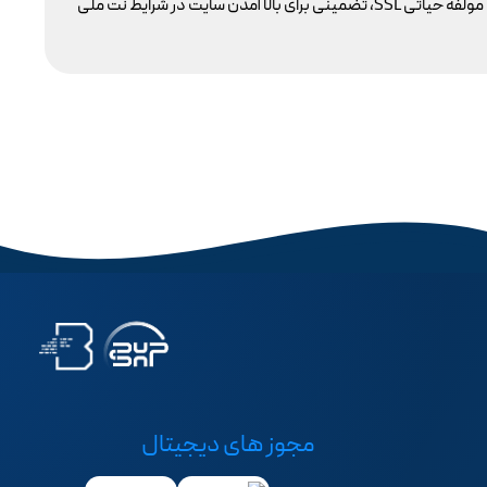
پایداری دسترسی کاربران داخلی به سایت خود را تضمین کنیم؟ بسیاری گمان می‌کنند تنها دامنه .ir کافی است، اما حقیقت این است که بدون توجه به مولفه حیاتی SSL، تضمینی برای بالا آمدن سایت در شرایط نت ملی
مجوز های دیجیتال