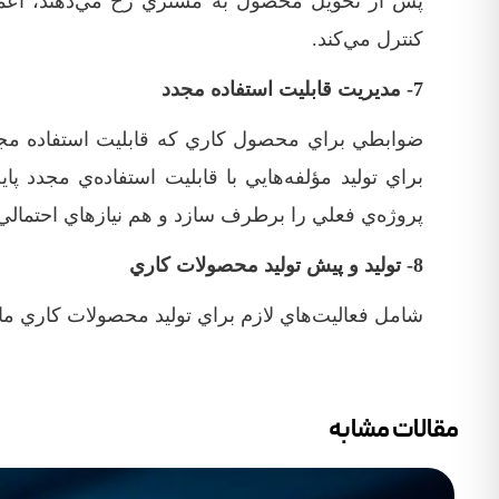
پس از تحويل محصول به مشتري رخ مي‌دهند، اعمال 
کنترل مي‌کند.
7- مديريت قابليت استفاده مجدد
ضوابطي براي محصول کاري که قابليت استفاده مجدد
براي توليد مؤلفه‌هايي با قابليت استفاده‌ي مجدد پاي
پروژه‌ي فعلي را برطرف سازد و هم نيازهاي احتمالي 
8- توليد و پيش توليد محصولات کاري
‏شامل فعاليت‌هاي لازم براي توليد محصولات کاري مان
مقالات مشابه