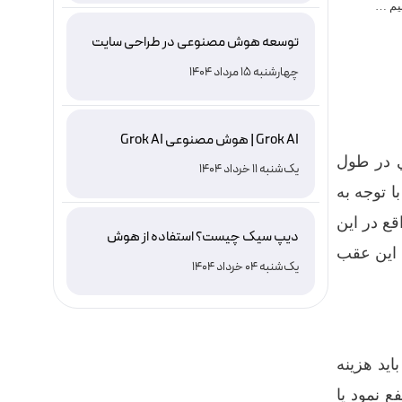
نيم …
توسعه هوش مصنوعی در طراحی سایت
چهارشنبه 15 مرداد 1404
Grok AI | هوش مصنوعی Grok AI
ي در طول
یک‌شنبه 11 خرداد 1404
ا توجه به
قع در اين
دیپ سیک چیست؟ استفاده از هوش
 اين عقب
مصنوعی DeepSeek ، نصب و دانلود
یک‌شنبه 04 خرداد 1404
يد هزينه
ع نمود يا