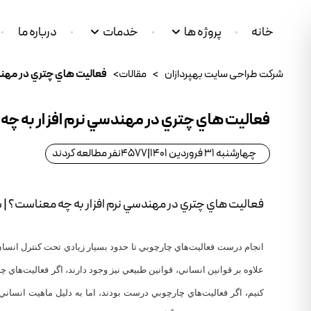
خانه
پروژه ها
خدمات
درباره ما
شرکت طراحی سایت بهپردازان
>
مقالات
>
فعاليت هاي چتري در مهند
فعاليت هاي چتري در مهندسي نرم افزار به چ
چهارشنبه 31 فروردین 1401
|
4577
نفر مطالعه کردند
فعاليت هاي چتري در مهندسي نرم افزار به چه معناست؟ |
‏انجام درست فعاليت‌هاي چارچوبي تا حدود بسيار زيادي تحت کنترل انسان 
علاوه بر قوانين انساني، قوانين طبيعي نيز وجود دارند، اگر فعاليت‌هاي 
کنيم، اگر فعاليت‌هاي چارچوبي درست بودند، اما به دليل ماهيت انسا