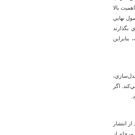
هميت بالا
ول نهايي
ي بگذارند
بنابراين
مدل‌سازي،
‌کند. اگر
.
از انتشار
 مرحله از