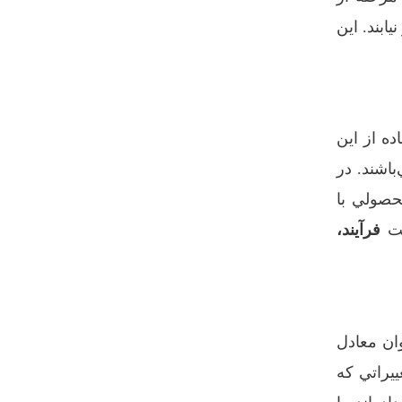
ابند. اين
ده از اين
باشند. در
حصولي با
ت
فرآيند،
وان معادل
ييراتي که