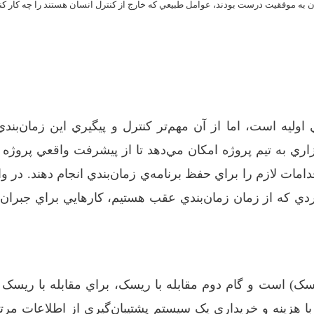
يدن به موفقيت درست بودند، عوامل طبيعي که خارج از کنترل انسان هستند را چه کار ک
اوليه است، اما از آن مهم‌تر کنترل و پيگيري اين زمان‌بند
زاري ‏به تيم پروژه امکان مي‌دهد تا از پيشرفت واقعي پروژه ب
مات لازم را براي حفظ برنامه‌ي زمان‌بندي انجام دهند. در وا
دي که از زمان زمان‌بندي عقب هستيم، کارهايي براي جبران
 است و گام دوم مقابله با ريسک، ‏براي مقابله با ريسک با
ا هزينه و خريداري يک سيستم پشتيبان‌گيري از اطلاعات مرتف