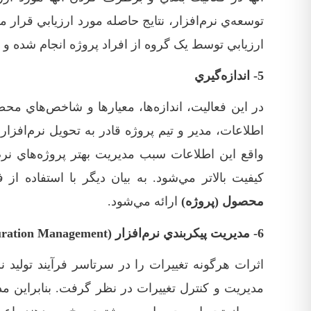
توسعه‌ي نرم‌افزار، نتايج حاصله مورد ارزيابي قرار م
ارزيابي توسط يک گروه از افراد پروژه انجام شده و 
5- اندازه‌گيري
‏در اين فعاليت، اندازه‌ها، معيارها و شاخص‌هاي محص
اطلاعات، مدير و تيم پروژه قادر به تحويل نرم‌افزار 
واقع اين اطلاعات سبب مديريت بهتر پروژه‌هاي نرم
کيفيت بالاتر مي‌شود. به بيان ديگر با استفاده از ف
محصول (پروژه)
ارائه مي‌شود.
6- مديريت پيکربندي نرم‌افزار (Software Confiquration Management)
اثرات هرگونه تغييرات را در سرتاسر فرآيند توليد نر
مديريت و کنترل تغييرات در نظر گرفت. بنابراين مدي