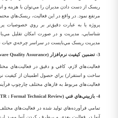
ريسک از دست دادن مديران را مي‌توان با هزينه و است
مرتفع نمود. در واقع در اين فعاليت، ريسک‌هاي مح
پروژه يا به عبارت دقيق‌­تر بر روي خصوصيات پروژه‌
شناسايي، مديريت و در صورت امکان تقليل مي‌يابن
مديريت ريسک مي‌بايست در سراسر چرخه‌ي حيات نرم
3- تضمين کيفيت نرم‌افزار (SQA : Software Quality Assurance)
‏فعاليت‌هاي لازم، کافي و دقيق در فعاليت‌­هاي مختل
ساخت و استقرار) براي حصول اطمينان از کيفيت نرم‌
فعاليت‌هاي مربوط به فازهاي مختلف چارچوپ فرآيند ت
4- بازبيني‌هاي فني (FTR : Formal Technical Review)
‏تمامي فرآورده‌هاي توليد شده در فعاليت‌هاي مختلف 
آنها در فعاليت بعدي و برطرف کردن آنها مورد ارزيا