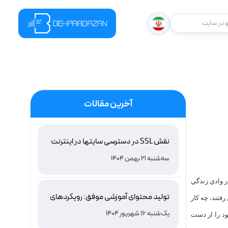
در سایت
آخرین مقالات
نقش SSL در دسترسی سایتها در اینترنت
ملی ایران و باور غلط درباره دامنه های IR
سه‌شنبه 21 بهمن 1404
ر وادي زندگي
تولید محتوای آموزشی موفق: رویکردهای
فتند، چه کار
نوین و اثربخش
یک‌شنبه 16 شهریور 1404
ود را از دست