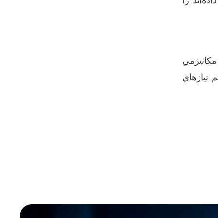
ه‌اند را
مکانيزمي
م نيازهاي