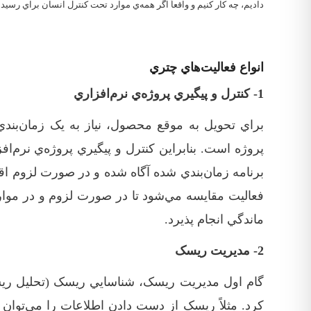
داديم، چه کار کنيم و واقعاً اگر همه‌ي موارد تحت کنترل انسان براي رس
انواع فعاليت
هاي چتري
1- کنترل و پيگيري پروژه‌‌ي نرم‌افزاري
براي تحويل به موقع محصول، نياز به يک زمان‌بندي 
پروژه است. بنابراين کنترل و پيگيري پروژه‌ي نرم‌اف
برنامه زمان‌بندي شده آگاه شده و در صورت لزوم اقدا
فعاليت مقايسه مي‌شود تا در صورت لزوم و در موار
ماندگي انجام پذيرد.
2- ‏مديريت ريسک
گام اول مديريت ريسک، شناسايي ريسک (تحليل ريسک)
کرد. مثلاً ريسک از دست دادن اطلاعات را مي‌توان ب