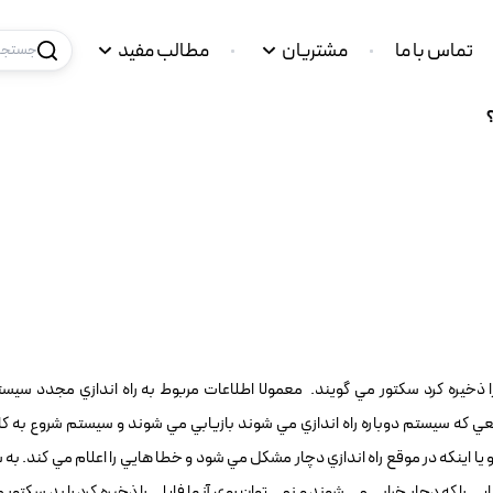
تماس با ما
مشتریان
مطالب مفید
جستجو 
 ذخيره کرد سکتور مي گويند. معمولا اطلاعات مربوط به راه اندازي مجدد سيست
قعي که سيستم دوباره راه اندازي مي شوند بازيابي مي شوند و سيستم شروع به کار
و يا اينکه در موقع راه اندازي دچار مشکل مي شود و خطا هايي را اعلام مي کند. به
را که دچار خرابي مي شوند و نمي توان روي آنها فايلي را ذخيره کرد را بد سکتور م