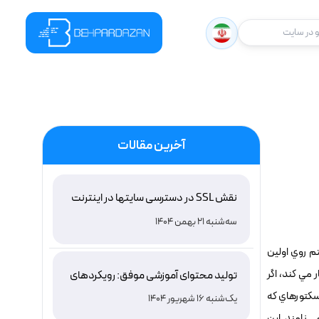
در سایت
آخرین مقالات
نقش SSL در دسترسی سایتها در اینترنت
ملی ایران و باور غلط درباره دامنه های IR
سه‌شنبه 21 بهمن 1404
م روي اولين
 مي کند، اگر
تولید محتوای آموزشی موفق: رویکردهای
نوین و اثربخش
 سکتورهاي که
یک‌شنبه 16 شهریور 1404
ي نامند. اين