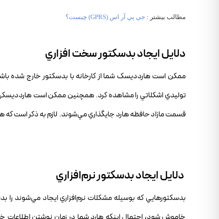
مطالب بيشتر :
جي پي آر اس (GPRS) چيست؟
دلايل ايجاد بدسکتور سخت افزاري
ممکن است هارد‌ديسک شما از کارخانه با بدسکتور خارج شده با
توليدي اشکلاتي را مشاهده کرد. همچنين ممکن است هاردديسکها ب
قسمت مازاد حافظه هارد جايگذاري مي‌شوند. لازم به ذکر است که ه
دلايل ايجاد بدسکتور نرم‌افزاري
بدسکتور‌هايي که بوسيله مشکلات نرم‌افزاري ايجاد مي‌شوند را بدسک
خاموش شود، احتمال اينکه هارد شما در زمان نوشتن اطلاعات خ