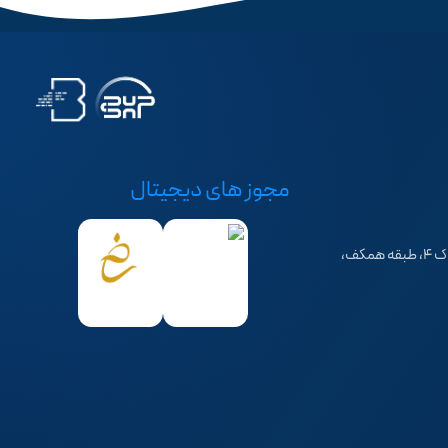
مجوز های دیجیتال
تهران، سهروردی شمالی، خیابان خرمشهر، کوچه فرهاد، پلاک ۴، طبقه همکف،