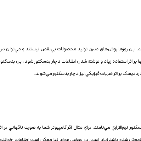
شد. اين روزها روش‌هاي مدرن توليد محصولات بي‌نقص نيستند و مي‌توان د
ر اثر استفاده زياد و نوشته شدن اطلاعات دچار بدسکتور شود، اين بدسکتو
اردديسک بر اثر ضربات فيزيکي نيز دچار بدسکتور مي‌شوند.
تور نرم‌افزاري مي‌نامند. براي مثال اگر کامپيوتر شما به صورت ناگهاني بر ا
اموش شده باشد زياد است. در بعضي موارد نيز ممکن است اطلاعات خوانده