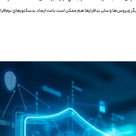
يگر ويروس‌ها و ساير بدافزارها هم ممکن است باعث ايجاد بدسکتور‌هاي نرم‌افز