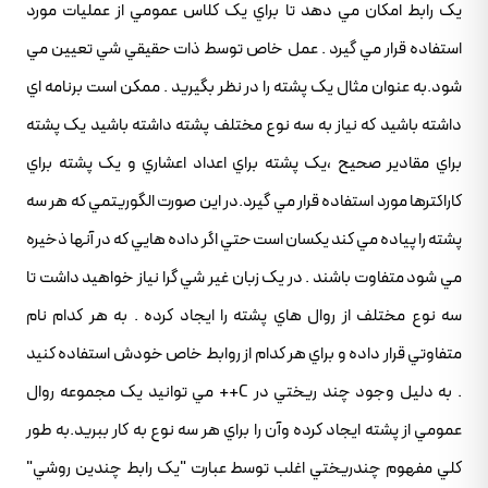
يک رابط امکان مي دهد تا براي يک کلاس عمومي از عمليات مورد
استفاده قرار مي گيرد . عمل خاص توسط ذات حقيقي شي تعيين مي
شود.به عنوان مثال يک پشته را در نظر بگيريد . ممکن است برنامه اي
داشته باشيد که نياز به سه نوع مختلف پشته داشته باشيد يک پشته
براي مقادير صحيح ،يک پشته براي اعداد اعشاري و يک پشته براي
کاراکترها مورد استفاده قرار مي گيرد.در اين صورت الگوريتمي که هر سه
پشته را پياده مي کند يکسان است حتي اگر داده هايي که در آنها ذخيره
مي شود متفاوت باشند . در يک زبان غير شي گرا نياز خواهيد داشت تا
سه نوع مختلف از روال هاي پشته را ايجاد کرده . به هر کدام نام
متفاوتي قرار داده و براي هر کدام از روابط خاص خودش استفاده کنيد
. به دليل وجود چند ريختي در C++ مي توانيد يک مجموعه روال
عمومي از پشته ايجاد کرده وآن را براي هر سه نوع به کار ببريد.به طور
کلي مفهوم چندريختي اغلب توسط عبارت "يک رابط چندين روشي"