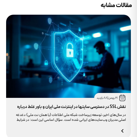
مقالات مشابه
21 بهمن
|
88 بازدید
نقش SSL در دسترسی سایتها در اینترنت ملی ایران و باور غلط درباره
دامنه های IR
در سال‌های اخیر، توسعه زیرساخت شبکه ملی اطلاعات (یا همان نت ملی) دغدغه
اصلی مدیران وب‌سایت‌های ایرانی شده است. سؤال اساسی این است: در شرایط
محدودیت‌های اینترنت بین‌الملل، چگونه می‌توانیم پایداری دسترسی کاربران داخلی
به سایت خود را تضمین کنیم؟ بسیاری گمان می‌کنند تنها دامنه .ir کافی است، اما
حقیقت این است که بدون توجه به مولفه حیاتی SSL، تضمینی برای بالا آمدن سایت