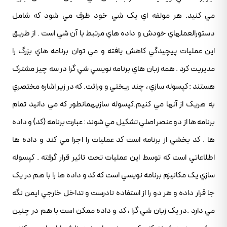
مي کنيد. هر مولفه اي يک شي خود ظرف مي شود که شامل
دستورالعملهاي خودش و داده هاي مرتبط با آن شي است . از طريق
اين عمليات پيچيدگي کاهش يافته و مي توان برنامه هاي بزرگ را
مديريت کرد . همه زبان هاي برنامه نويسي شي گرا در سه چيز مشترک
هستند : کپسوله سازي ، چند ريختي و وراثت. که در زير اشاره مختصري
به هريک از آنها مي کنيم.کپسوله سازيهمانطور که مي دانيد تمام
برنامه ها از دو عنصر اصلي تشکيل مي شوند : عبارت برنامه (کد) و داده
ها . کد بخشي از برنامه است کد عمليات را اجرا مي کند و داده ها
اطلاعاتي است که توسط اين عمليات تحت تاثير قرار گرفته . کپسوله
سازي يک مکانيزم برنامه نويسي است که کد و داده ها را با هم در يک
جا قرار داده و هر دو را از استفاده نادرست و تداخل خارجي ايمن نگه
مي دارد .در يک زبان شي گرا ، کد و داده ممکن است با هم در چنين