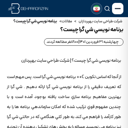
شرکت طراحی سایت بهپردازان
>
مقالات
>
برنامه نويسي شي گرا چيست؟
برنامه نويسي شي گرا چيست؟
چهارشنبه 31 فروردین 1401
|
1800
نفر مطالعه کردند
برنامه نويسي شي گرا چيست؟ | شرکت طراحي سايت بهپردازن
از آنجا که اساس تکوين C++ برنامه نويسي شي گرا است. پس مهم است
که تعريف دقيقي را از برنامه نويسي شي گرا ارائه دهيم . شي گرا از
بهترين مفاهيم برنامه سازي ساخت يافته بوجود آمده است و با
چندين مفهوم قوي ترکيب شده که امکان سازماندهي برنامه ها را به
طور کارآمد را فراهم مي کند.به طور کلي هنگامي که در حالتي شي گرا
نيز برنامه مي نويسيد مساله را به بخش هاي تشکيل دهنده آن تجزيه