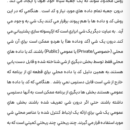
روش محدود شوند که يک جعبه سياه خود ظرف را ايجاد مي کند .
درون جعبه تمام داده هاي مورد نياز و کد است . هنگامي که در اين
روش کد و داده ها با هم پيوند برقرار مي کنند يک شي به وجود مي
آيد . به عبارت ديگر يک شي ابزاري است که ازکپسوله سازي پشتيباني مي
کند.درون يک شي (کد وداده ها) يا هردو ممکن است براي آن شي
محلي (خصوصي/Private) يا عمومي (Public) باشند.کد يا داده هاي
محلي فقط توسط بخش ديگري از شي شناخته شده و قابل دست يابي
هستند.به همين دليل کد يا داده محلي براي قطعه اي از برنامه که
خارج از شي است قابل دسترس نمي باشد . هنگامي که کد يا داده ها
عمومي هستند بخش ها ديگري از برنامه ممکن است به آنها دسترسي
داشته باشند حتي اگر درون شي تعريف شده باشند بخش هاي
عمومي يک شي براي ارائه يک ارتباط کنترل شده با عناصر محلي شي
مورد استفاده قرار مي گيرند.چند ريختي چند ريختي کميتي است که به