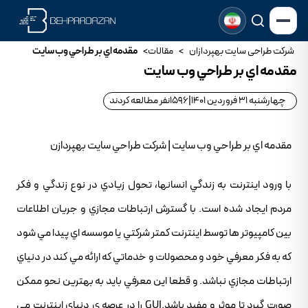
شرکت طراحی سایت بهپردازان
>
مقالات
>
مقدمه اي بر طراحي وب سايت
مقدمه اي بر طراحي وب سايت
چهارشنبه 31 فروردین 1401
|
1596
نفر مطالعه کردند
مقدمه اي بر طراحي وب سايت | شرکت طراحي سايت بهپردازن
با ورود اينترنت به زندگي انسانها، تحول زيادي در نوع زندگي و فکر
مردم ايجاد شده است. با گسترش ارتباطات مجازي و جريان اطلاعات
بين کامپيوتر ها توسط اينترنت کمتر شرکتي يا موسسه اي پيدا مي شود
که به فکر معرفي خود و محصولات و خدماتي که ارائه مي کند در دنياي
ارتباطات مجازي نباشد. و قطعا اين معرفي بايد به بهترين نحو ممکن
صورت گيرد تا موثر و مفيد باشد.GUI را در عرصه ي دنياي اينترنت مي