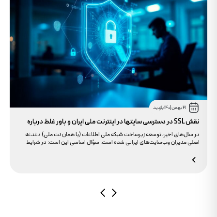
21 بهمن
|
140 بازدید
نقش SSL در دسترسی سایتها در اینترنت ملی ایران و باور غلط درباره
دامنه های IR
در سال‌های اخیر، توسعه زیرساخت شبکه ملی اطلاعات (یا همان نت ملی) دغدغه
اصلی مدیران وب‌سایت‌های ایرانی شده است. سؤال اساسی این است: در شرایط
محدودیت‌های اینترنت بین‌الملل، چگونه می‌توانیم پایداری دسترسی کاربران داخلی
به سایت خود را تضمین کنیم؟ بسیاری گمان می‌کنند تنها دامنه .ir کافی است، اما
حقیقت این است که بدون توجه به مولفه حیاتی SSL، تضمینی برای بالا آمدن سایت
در شرایط نت ملی وجود ندارد.