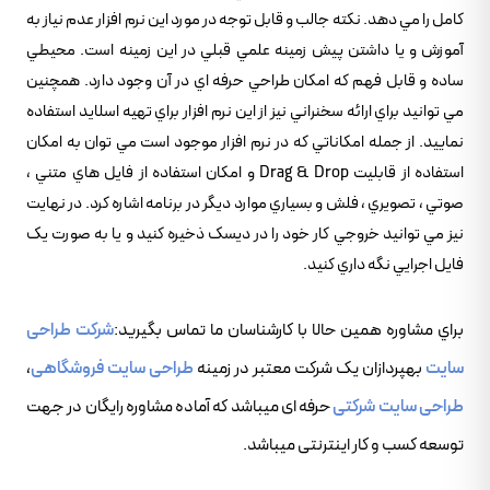
کامل را مي دهد. نکته جالب و قابل توجه در مورد اين نرم افزار عدم نياز به
آموزش و يا داشتن پيش زمينه علمي قبلي در اين زمينه است. محيطي
ساده و قابل فهم که امکان طراحي حرفه اي در آن وجود دارد. همچنين
مي توانيد براي ارائه سخنراني نيز از اين نرم افزار براي تهيه اسلايد استفاده
نماييد. از جمله امکاناتي که در نرم افزار موجود است مي توان به امکان
استفاده از قابليت Drag & Drop و امکان استفاده از فايل هاي متني ،
صوتي ، تصويري ، فلش و بسياري موارد ديگر در برنامه اشاره کرد. در نهايت
نيز مي توانيد خروجي کار خود را در ديسک ذخيره کنيد و يا به صورت يک
فايل اجرايي نگه داري کنيد.
براي مشاوره همين حالا با کارشناسان ما تماس بگيريد:
شرکت طراحی
سایت
بهپردازان یک شرکت معتبر در زمینه
طراحی سایت فروشگاهی
،
طراحی سایت شرکتی
حرفه ای میباشد که آماده مشاوره رایگان در جهت
توسعه کسب و کار اینترنتی میباشد.