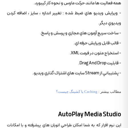
همه فعاليت ها مانند حرکت ماوس و نحوه کار کيبورد.
- ويرايش ويديو هاي ضبط شده : تغيير اندازه ، سايز ، اضافه کردن
ويديوي ديگر.
- ساخت سريع آزمون هاي مجازي و پرسش و پاسخ.
- قالب قابل ويرايش حرفه اي.
- استخراج متون در فرمت XML.
- قابليت Drag And Drop.
- پشتيباني از Stream سايت هاي اشتراک گذاري ويديو.
مطالب بيشتر :
Caching يا کشينگ چيست؟
AutoPlay Media Studio
اين نرم افزار که به شما امکان طراحي اتوران هاي پيشرفته و با امکانات