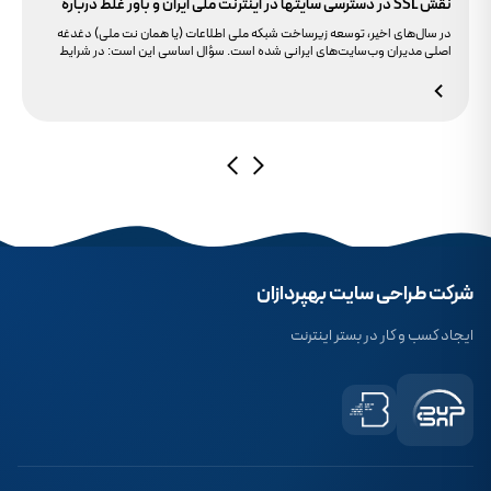
نقش SSL در دسترسی سایتها در اینترنت ملی ایران و باور غلط درباره
دامنه های IR
در سال‌های اخیر، توسعه زیرساخت شبکه ملی اطلاعات (یا همان نت ملی) دغدغه
اصلی مدیران وب‌سایت‌های ایرانی شده است. سؤال اساسی این است: در شرایط
محدودیت‌های اینترنت بین‌الملل، چگونه می‌توانیم پایداری دسترسی کاربران داخلی
به سایت خود را تضمین کنیم؟ بسیاری گمان می‌کنند تنها دامنه .ir کافی است، اما
حقیقت این است که بدون توجه به مولفه حیاتی SSL، تضمینی برای بالا آمدن سایت
در شرایط نت ملی وجود ندارد.
شرکت طراحی سایت بهپردازان
ایجاد کسب و کار در بستر اینترنت