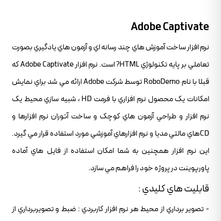
Adobe Captivate
نرم افزار ساخت آموزش هاي چند رسانه اي و آزمون هاي يادگيري بصورت
تعاملي بر پايه تکنولوژي HTML? است. نرم افزار Adobe Captivate که
قبلا با نام RoboDemo توسط شرکت Adobe ارائه مي شد براي نمايش
امکانات يک محصول نرم افزاري با فرمت HD ، شبيه سازي محيط يک
نرم افزار و طراحي آزمون هاي کوچک و ساخت آتوران نرم افزارها و
CD‌هاي مالتي مديا و نرم افزارهاي آموزشي مورد استفاده قرار مي گيرد.
اين نرم افزار همچنين به شما امکان استفاده از فايل هاي آماده
پاورپوينت در پروژه خود را فراهم مي سازد.
قابليت هاي کليدي :
- تصوير برداري از محيط هر نرم افزار کاربردي : ضبط و تصويربرداري از