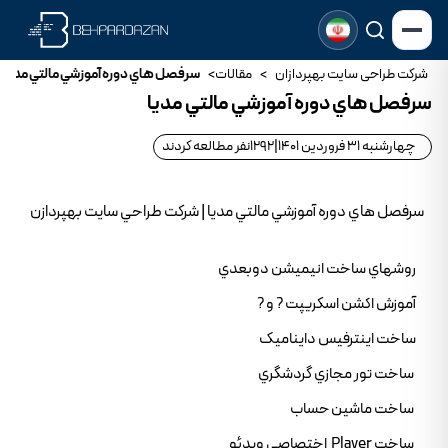
شرکت طراحی سایت بهپردازان
>
مقالات
>
سرفصل هاي دوره آموزشي مالتي مديا
سرفصل هاي دوره آموزشي مالتي مديا
چهارشنبه 31 فروردین 1401
|
1292
نفر مطالعه کردند
سرفصل هاي دوره آموزشي مالتي مديا | شرکت طراحي سايت بهپردازن
روشهاي ساخت انيميشن دوبعدي
آموزش اکشن اسکريپت ? و ?
ساخت اينترفيس دايناميک
ساخت تور مجازي گردشگري
ساخت ماشين حساب
ساخت Player اختصاصي ويدئو