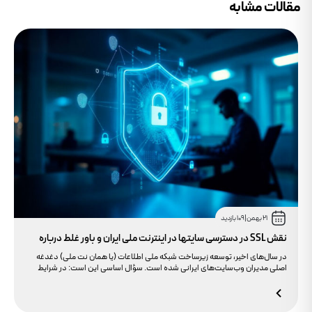
مقالات مشابه
21 بهمن
|
109 بازدید
نقش SSL در دسترسی سایتها در اینترنت ملی ایران و باور غلط درباره
دامنه های IR
در سال‌های اخیر، توسعه زیرساخت شبکه ملی اطلاعات (یا همان نت ملی) دغدغه
اصلی مدیران وب‌سایت‌های ایرانی شده است. سؤال اساسی این است: در شرایط
محدودیت‌های اینترنت بین‌الملل، چگونه می‌توانیم پایداری دسترسی کاربران داخلی
به سایت خود را تضمین کنیم؟ بسیاری گمان می‌کنند تنها دامنه .ir کافی است، اما
حقیقت این است که بدون توجه به مولفه حیاتی SSL، تضمینی برای بالا آمدن سایت